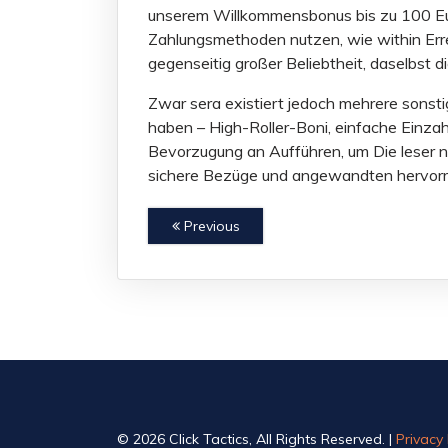
unserem Willkommensbonus bis zu 100 Eur
Zahlungsmethoden nutzen, wie within Err
gegenseitig großer Beliebtheit, daselbst d
Zwar sera existiert jedoch mehrere sonstig
haben – High-Roller-Boni, einfache Einza
Bevorzugung an Aufführen, um Die leser nac
sichere Bezüge und angewandten hervorr
Previous
© 2026 Click Tactics, All Rights Reserved. |
Privacy 