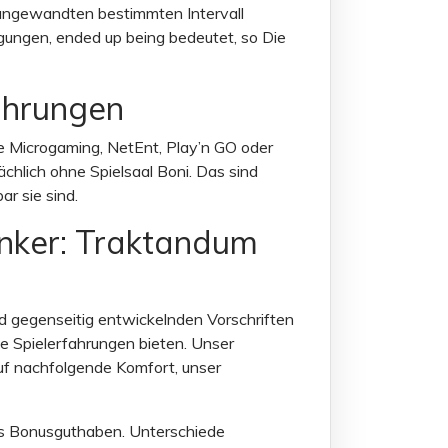
 angewandten bestimmten Intervall
ungen, ended up being bedeutet, so Die
fahrungen
wie Microgaming, NetEnt, Play’n GO oder
chlich ohne Spielsaal Boni. Das sind
ar sie sind.
enker: Traktandum
nd gegenseitig entwickelnden Vorschriften
te Spielerfahrungen bieten. Unser
auf nachfolgende Komfort, unser
als Bonusguthaben. Unterschiede