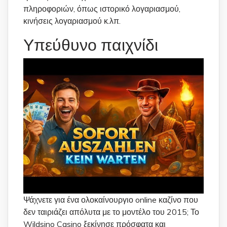
πληροφοριών, όπως ιστορικό λογαριασμού,
κινήσεις λογαριασμού κ.λπ.
Υπεύθυνο παιχνίδι
Ψάχνετε για ένα ολοκαίνουργιο online καζίνο που
δεν ταιριάζει απόλυτα με το μοντέλο του 2015; Το
Wildsino Casino ξεκίνησε πρόσφατα και