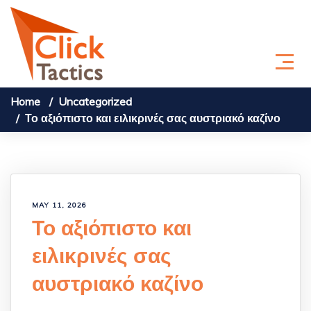
Skip to content
Home
Uncategorized
Το αξιόπιστο και ειλικρινές σας αυστριακό καζίνο
MAY 11, 2026
Το αξιόπιστο και
ειλικρινές σας
αυστριακό καζίνο