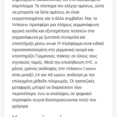
σύμπλεγμα. Το σύστημα τον ελέγχει αμέσως, ώστε
να μπορείτε να δείτε αμέσως αν είναι
ενεργοποιημένος και τι άλλο συμβαίνει. Ναι, το
Wildsino προσφέρει μια πλήρως γερμανόφωνη
αρχική σελίδα και εξυπηρέτηση πελατών στα
γερμανόφωνα με ζωντανή συνομιλία και
υποστήριξη μέσω email. Η πλατφόρμα είναι ειδικά
προσανατολισμένη στη γερμανική αγορά και
υποστηρίζει Γερμανούς παίκτες σε όλους τους
σχετικούς τομείς. Μετά την επαλήθευση KYC, ο
μέσος χρόνος ανάληψης στο Wildsino Casino
είναι μεταξύ 24 και 48 ωρών, ανάλογα με την
επιλεγμένη μέθοδο πληρωμής. Οι τραπεζικές
μεταφορές μπορεί να διαρκέσουν λίγο
περισσότερο, ενώ οι αναλήψεις σε ψηφιακό
πορτοφόλι συχνά διεκπεραιώνονται πολύ πιο
γρήγορα.