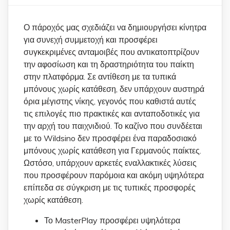
Ο πάροχός μας σχεδιάζει να δημιουργήσει κίνητρα
για συνεχή συμμετοχή και προσφέρει
συγκεκριμένες ανταμοιβές που αντικατοπτρίζουν
την αφοσίωση και τη δραστηριότητα του παίκτη
στην πλατφόρμα. Σε αντίθεση με τα τυπικά
μπόνους χωρίς κατάθεση, δεν υπάρχουν αυστηρά
όρια μέγιστης νίκης, γεγονός που καθιστά αυτές
τις επιλογές πιο πρακτικές και ανταποδοτικές για
την αρχή του παιχνιδιού. Το καζίνο που συνδέεται
με το Wildsino δεν προσφέρει ένα παραδοσιακό
μπόνους χωρίς κατάθεση για Γερμανούς παίκτες.
Ωστόσο, υπάρχουν αρκετές εναλλακτικές λύσεις
που προσφέρουν παρόμοια και ακόμη υψηλότερα
επίπεδα σε σύγκριση με τις τυπικές προσφορές
χωρίς κατάθεση.
Το MasterPlay προσφέρει υψηλότερα