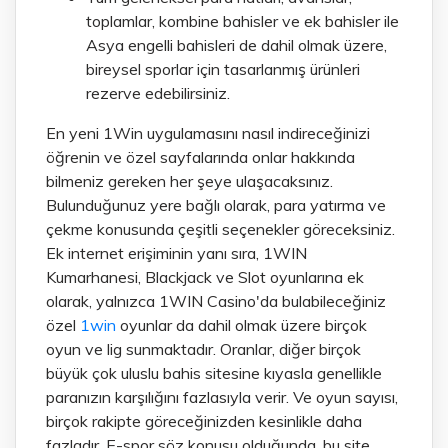
toplamlar, kombine bahisler ve ek bahisler ile
Asya engelli bahisleri de dahil olmak üzere,
bireysel sporlar için tasarlanmış ürünleri
rezerve edebilirsiniz.
En yeni 1Win uygulamasını nasıl indireceğinizi
öğrenin ve özel sayfalarında onlar hakkında
bilmeniz gereken her şeye ulaşacaksınız.
Bulunduğunuz yere bağlı olarak, para yatırma ve
çekme konusunda çeşitli seçenekler göreceksiniz.
Ek internet erişiminin yanı sıra, 1WIN
Kumarhanesi, Blackjack ve Slot oyunlarına ek
olarak, yalnızca 1WIN Casino'da bulabileceğiniz
özel
1win
oyunlar da dahil olmak üzere birçok
oyun ve lig sunmaktadır. Oranlar, diğer birçok
büyük çok uluslu bahis sitesine kıyasla genellikle
paranızın karşılığını fazlasıyla verir. Ve oyun sayısı,
birçok rakipte göreceğinizden kesinlikle daha
fazladır. E-spor söz konusu olduğunda, bu site