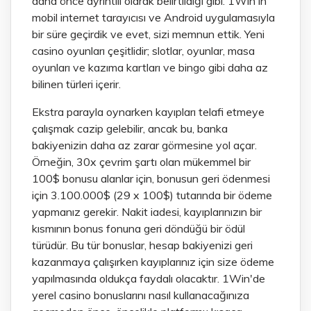
daha önce ayrıntılı olarak belirtildiği gibi. 1Win'in
mobil internet tarayıcısı ve Android uygulamasıyla
bir süre geçirdik ve evet, sizi memnun ettik. Yeni
casino oyunları çeşitlidir; slotlar, oyunlar, masa
oyunları ve kazıma kartları ve bingo gibi daha az
bilinen türleri içerir.
Ekstra parayla oynarken kayıpları telafi etmeye
çalışmak cazip gelebilir, ancak bu, banka
bakiyenizin daha az zarar görmesine yol açar.
Örneğin, 30x çevrim şartı olan mükemmel bir
100$ bonusu alanlar için, bonusun geri ödenmesi
için 3.100.000$ (29 x 100$) tutarında bir ödeme
yapmanız gerekir. Nakit iadesi, kayıplarınızın bir
kısmının bonus fonuna geri döndüğü bir ödül
türüdür. Bu tür bonuslar, hesap bakiyenizi geri
kazanmaya çalışırken kayıplarınız için size ödeme
yapılmasında oldukça faydalı olacaktır. 1Win'de
yerel casino bonuslarını nasıl kullanacağınıza