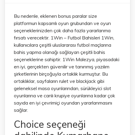
Bu nedenle, eklenen bonus paralar size
platformun kapsamlı oyun grubundan ve oyun
seçeneklerinizden çok daha fazla yararlanma
fırsatı verecektir. 1Win – Futbol Bahisleri 1Win,
kullanıcılara çeşitli uluslararası futbol maçlarına
bahis yapma olanağı sağlayan çeşitli bahis
seçeneklerine sahiptir. 1Win Malezya, piyasadaki
en iyi, gerçekten güvenilir ve tanınmış yazılım
şirketlerinin birçoğuyla ortaklık kurmuştur.
Bu
ortaklıklar, sayfaların rulet ve blackjack gibi
geleneksel masa oyunlarından, sürükleyici slot
oyunlarına ve canlı krupiye oyunlarına kadar çok
sayıda en iyi çevrimiçi oyundan yararlanmasını
sağlar.
Choice seçeneği