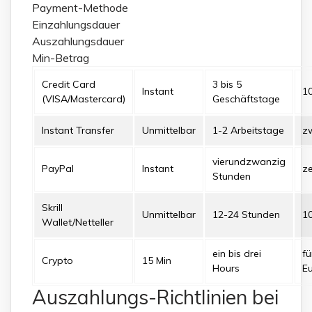
Payment-Methode
Einzahlungsdauer
Auszahlungsdauer
Min-Betrag
Credit Card
3 bis 5
Instant
1
(VISA/Mastercard)
Geschäftstage
Instant Transfer
Unmittelbar
1-2 Arbeitstage
z
vierundzwanzig
PayPal
Instant
z
Stunden
Skrill
Unmittelbar
12-24 Stunden
1
Wallet/Netteller
ein bis drei
f
Crypto
15 Min
Hours
E
Auszahlungs-Richtlinien bei