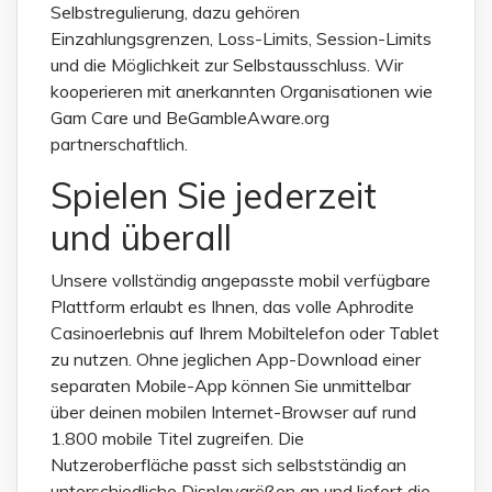
Selbstregulierung, dazu gehören
Einzahlungsgrenzen, Loss-Limits, Session-Limits
und die Möglichkeit zur Selbstausschluss. Wir
kooperieren mit anerkannten Organisationen wie
Gam Care und BeGambleAware.org
partnerschaftlich.
Spielen Sie jederzeit
und überall
Unsere vollständig angepasste mobil verfügbare
Plattform erlaubt es Ihnen, das volle Aphrodite
Casinoerlebnis auf Ihrem Mobiltelefon oder Tablet
zu nutzen. Ohne jeglichen App-Download einer
separaten Mobile-App können Sie unmittelbar
über deinen mobilen Internet-Browser auf rund
1.800 mobile Titel zugreifen. Die
Nutzeroberfläche passt sich selbstständig an
unterschiedliche Displaygrößen an und liefert die