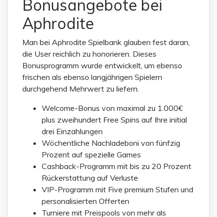
Bonusangebote bei
Aphrodite
Man bei Aphrodite Spielbank glauben fest daran,
die User reichlich zu honorieren. Dieses
Bonusprogramm wurde entwickelt, um ebenso
frischen als ebenso langjährigen Spielern
durchgehend Mehrwert zu liefern.
Welcome-Bonus von maximal zu 1.000€
plus zweihundert Free Spins auf Ihre initial
drei Einzahlungen
Wöchentliche Nachladeboni von fünfzig
Prozent auf spezielle Games
Cashback-Programm mit bis zu 20 Prozent
Rückerstattung auf Verluste
VIP-Programm mit Five premium Stufen und
personalisierten Offerten
Turniere mit Preispools von mehr als