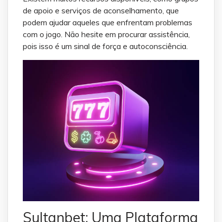
de apoio e serviços de aconselhamento, que
podem ajudar aqueles que enfrentam problemas
com o jogo. Não hesite em procurar assistência,
pois isso é um sinal de força e autoconsciência.
Sultanbet: Uma Plataforma