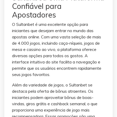
Confiável para
Apostadores
O Sultanbet é uma excelente opção para
iniciantes que desejam entrar no mundo das
apostas online. Com uma vasta seleção de mais
de 4.000 jogos, incluindo caça-níqueis, jogos de
mesa e cassino ao vivo, a plataforma oferece
diversas opções para todos os gostos. A
interface intuitiva do site facilita a navegação e
permite que os usuários encontrem rapidamente
seus jogos favoritos.
Além da variedade de jogos, o Sultanbet se
destaca pela oferta de bônus atraentes. Os
iniciantes podem aproveitar bônus de boas-
vindas, giros grátis e cashback semanal, o que
proporciona uma experiência de jogo mais
recompensadora. Essas promoções são uma