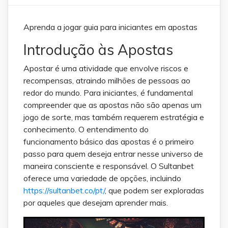
Aprenda a jogar guia para iniciantes em apostas
Introdução às Apostas
Apostar é uma atividade que envolve riscos e
recompensas, atraindo milhões de pessoas ao
redor do mundo. Para iniciantes, é fundamental
compreender que as apostas não são apenas um
jogo de sorte, mas também requerem estratégia e
conhecimento. O entendimento do
funcionamento básico das apostas é o primeiro
passo para quem deseja entrar nesse universo de
maneira consciente e responsável. O Sultanbet
oferece uma variedade de opções, incluindo
https://sultanbet.co/pt/
, que podem ser exploradas
por aqueles que desejam aprender mais.