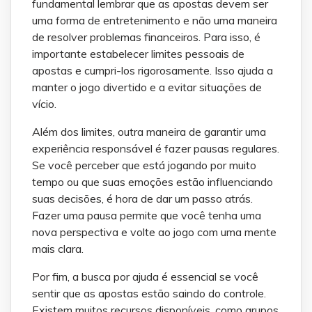
fundamental lembrar que as apostas devem ser
uma forma de entretenimento e não uma maneira
de resolver problemas financeiros. Para isso, é
importante estabelecer limites pessoais de
apostas e cumpri-los rigorosamente. Isso ajuda a
manter o jogo divertido e a evitar situações de
vício.
Além dos limites, outra maneira de garantir uma
experiência responsável é fazer pausas regulares.
Se você perceber que está jogando por muito
tempo ou que suas emoções estão influenciando
suas decisões, é hora de dar um passo atrás.
Fazer uma pausa permite que você tenha uma
nova perspectiva e volte ao jogo com uma mente
mais clara.
Por fim, a busca por ajuda é essencial se você
sentir que as apostas estão saindo do controle.
Existem muitos recursos disponíveis, como grupos