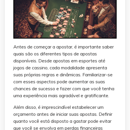
Antes de começar a apostar, é importante saber
quais são os diferentes tipos de apostas
disponíveis. Desde apostas em esportes até
jogos de cassino, cada modalidade apresenta
suas próprias regras e dinâmicas. Familiarizar-se
com esses aspectos pode aumentar as suas
chances de sucesso e fazer com que você tenha
uma experiência mais agradável e gratificante.
Além disso, é imprescindível estabelecer um
orçamento antes de iniciar suas apostas. Definir
quanto você está disposto a gastar pode evitar
que você se envolva em perdas financeiras