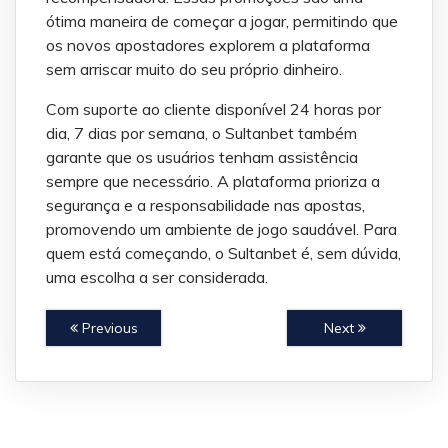
ótima maneira de começar a jogar, permitindo que
os novos apostadores explorem a plataforma
sem arriscar muito do seu próprio dinheiro.
Com suporte ao cliente disponível 24 horas por
dia, 7 dias por semana, o Sultanbet também
garante que os usuários tenham assistência
sempre que necessário. A plataforma prioriza a
segurança e a responsabilidade nas apostas,
promovendo um ambiente de jogo saudável. Para
quem está começando, o Sultanbet é, sem dúvida,
uma escolha a ser considerada.
Previous
Next