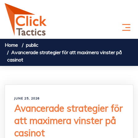
Skip to content
Home
public
Avancerade strategier för att maximera vinster på
casinot
JUNE 25, 2026
Avancerade strategier för
att maximera vinster på
casinot