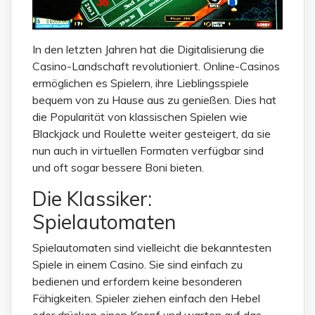
In den letzten Jahren hat die Digitalisierung die
Casino-Landschaft revolutioniert. Online-Casinos
ermöglichen es Spielern, ihre Lieblingsspiele
bequem von zu Hause aus zu genießen. Dies hat
die Popularität von klassischen Spielen wie
Blackjack und Roulette weiter gesteigert, da sie
nun auch in virtuellen Formaten verfügbar sind
und oft sogar bessere Boni bieten.
Die Klassiker:
Spielautomaten
Spielautomaten sind vielleicht die bekanntesten
Spiele in einem Casino. Sie sind einfach zu
bedienen und erfordern keine besonderen
Fähigkeiten. Spieler ziehen einfach den Hebel
oder drücken einen Knopf und warten auf das