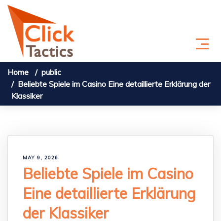
Skip to content
Home
public
Beliebte Spiele im Casino Eine detaillierte Erklärung der
Klassiker
MAY 9, 2026
Beliebte Spiele im Casino
Eine detaillierte Erklärung
der Klassiker