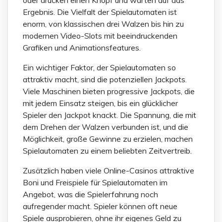
Ergebnis. Die Vielfalt der Spielautomaten ist
enorm, von klassischen drei Walzen bis hin zu
modernen Video-Slots mit beeindruckenden
Grafiken und Animationsfeatures.
Ein wichtiger Faktor, der Spielautomaten so
attraktiv macht, sind die potenziellen Jackpots.
Viele Maschinen bieten progressive Jackpots, die
mit jedem Einsatz steigen, bis ein glücklicher
Spieler den Jackpot knackt. Die Spannung, die mit
dem Drehen der Walzen verbunden ist, und die
Möglichkeit, große Gewinne zu erzielen, machen
Spielautomaten zu einem beliebten Zeitvertreib.
Zusätzlich haben viele Online-Casinos attraktive
Boni und Freispiele für Spielautomaten im
Angebot, was die Spielerfahrung noch
aufregender macht. Spieler können oft neue
Spiele ausprobieren, ohne ihr eigenes Geld zu