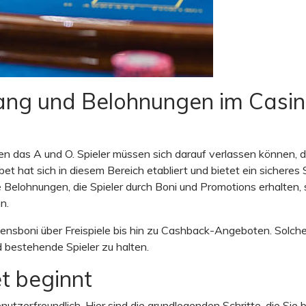
ang und Belohnungen im Casi
en das A und O. Spieler müssen sich darauf verlassen können, d
hat sich in diesem Bereich etabliert und bietet ein sicheres S
 Belohnungen, die Spieler durch Boni und Promotions erhalten, s
n.
sboni über Freispiele bis hin zu Cashback-Angeboten. Solche A
 bestehende Spieler zu halten.
t beginnt
utzerfreundlich. Hier sind die grundlegenden Schritte, die Sie b