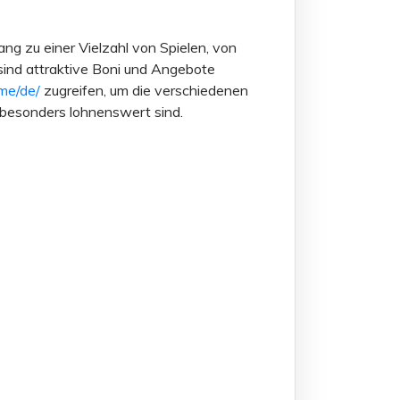
ng zu einer Vielzahl von Spielen, von
sind attraktive Boni und Angebote
.me/de/
zugreifen, um die verschiedenen
 besonders lohnenswert sind.