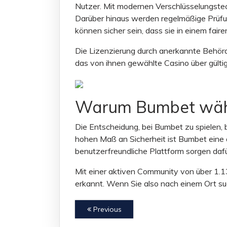
Nutzer. Mit modernen Verschlüsselungstech
Darüber hinaus werden regelmäßige Prüfun
können sicher sein, dass sie in einem fair
Die Lizenzierung durch anerkannte Behörden
das von ihnen gewählte Casino über gülti
Warum Bumbet wäh
Die Entscheidung, bei Bumbet zu spielen, b
hohen Maß an Sicherheit ist Bumbet eine 
benutzerfreundliche Plattform sorgen dafü
Mit einer aktiven Community von über 1.1
erkannt. Wenn Sie also nach einem Ort su
Previous