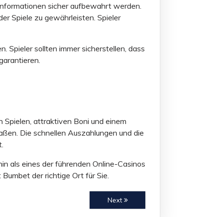
e Informationen sicher aufbewahrt werden.
r Spiele zu gewährleisten. Spieler
. Spieler sollten immer sicherstellen, dass
garantieren.
n Spielen, attraktiven Boni und einem
aßen. Die schnellen Auszahlungen und die
.
in als eines der führenden Online-Casinos
umbet der richtige Ort für Sie.
Next