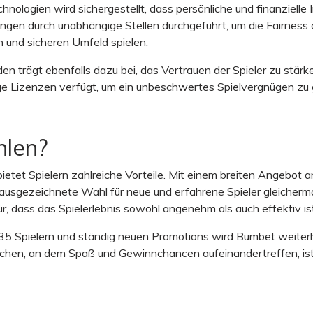
nologien wird sichergestellt, dass persönliche und finanziell
gen durch unabhängige Stellen durchgeführt, um die Fairness de
en und sicheren Umfeld spielen.
 trägt ebenfalls dazu bei, das Vertrauen der Spieler zu stärken
ge Lizenzen verfügt, um ein unbeschwertes Spielvergnügen zu 
len?
ietet Spielern zahlreiche Vorteile. Mit einem breiten Angebot a
ausgezeichnete Wahl für neue und erfahrene Spieler gleicherm
r, dass das Spielerlebnis sowohl angenehm als auch effektiv ist
35 Spielern und ständig neuen Promotions wird Bumbet weiterh
chen, an dem Spaß und Gewinnchancen aufeinandertreffen, ist B