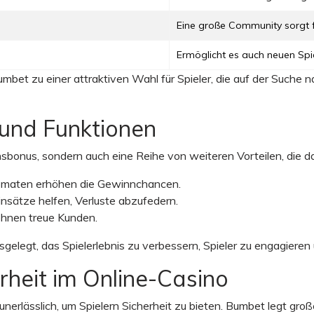
Eine große Community sorgt f
Ermöglicht es auch neuen Spie
et zu einer attraktiven Wahl für Spieler, die auf der Suche 
 und Funktionen
bonus, sondern auch eine Reihe von weiteren Vorteilen, die da
tomaten erhöhen die Gewinnchancen.
nsätze helfen, Verluste abzufedern.
hnen treue Kunden.
sgelegt, das Spielerlebnis zu verbessern, Spieler zu engagieren
rheit im Online-Casino
unerlässlich, um Spielern Sicherheit zu bieten. Bumbet legt gr