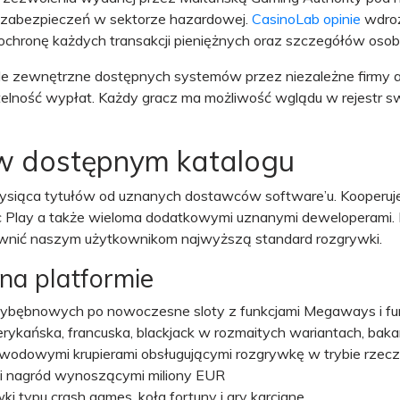
zabezpieczeń w sektorze hazardowej.
CasinoLab opinie
wdro
ochronę każdych transakcji pieniężnych oraz szczegółów oso
 zewnętrzne dostępnych systemów przez niezależne firmy a
lność wypłat. Każdy gracz ma możliwość wglądu w rejestr swo
w dostępnym katalogu
siąca tytułów od uznanych dostawców software’u. Kooperujem
c Play a także wieloma dodatkowymi uznanymi deweloperami. 
pewnić naszym użytkownikom najwyższą standard rozgrywki.
 na platformie
zybębnowych po nowoczesne sloty z funkcjami Megaways i f
erykańska, francuska, blackjack w rozmaitych wariantach, baka
wodowymi krupierami obsługującymi rozgrywkę w trybie rzec
mi nagród wynoszącymi miliony EUR
ki typu crash games, koła fortuny i gry karciane