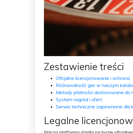
Zestawienie treści
Oficjalne licencjonowanie i ochrona
Różnorodność gier w naszym katal
Metody płatności dostosowane do 
System nagród i ofert
Serwis techniczne zapewnione dla 
Legalne licencjonow
Nasza platforma działa na bazie oficja