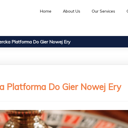
Home
About Us
Our Services
ercka Platforma Do Gier Nowej Ery
a Platforma Do Gier Nowej Ery