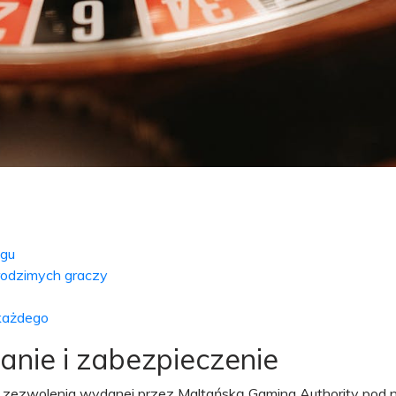
ogu
rodzimych graczy
każdego
anie i zabezpieczenie
lnej zezwolenia wydanej przez Maltańską Gaming Authority p