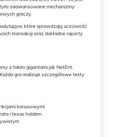
żyło zaawansowane mechanizmy
bowych graczy.
udytujące, które sprawdzają uczciwość
ich transakcji oraz dokładne raporty
y z takim gigantami jak NetEnt,
Każda gra realizuje szczegółowe testy
unkcjami bonusowymi
rata i texas holdem
zywistym