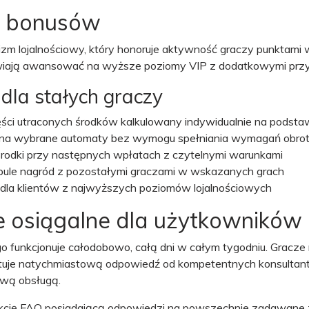
i bonusów
 lojalnościowy, który honoruje aktywność graczy punktami wy
liwiają awansować na wyższe poziomy VIP z dodatkowymi przy
 dla stałych graczy
ści utraconych środków kalkulowany indywidualnie na podsta
y na wybrane automaty bez wymogu spełniania wymagań obro
rodki przy następnych wpłatach z czytelnymi warunkami
 pule nagród z pozostałymi graczami w wskazanych grach
 dla klientów z najwyższych poziomów lojalnościowych
e osiągalne dla użytkowników
 funkcjonuje całodobowo, całą dni w całym tygodniu. Gracze
tuje natychmiastową odpowiedź od kompetentnych konsultant
jową obsługą.
ję FAQ posiadającą odpowiedzi na powszechnie zadawane zag