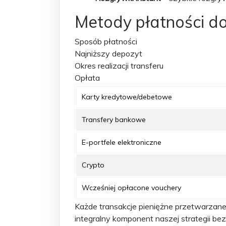
Metody płatności d
Sposób płatności
Najniższy depozyt
Okres realizacji transferu
Opłata
Karty kredytowe/debetowe
Transfery bankowe
E-portfele elektroniczne
Crypto
Wcześniej opłacone vouchery
Każde transakcje pieniężne przetwarzan
integralny komponent naszej strategii b