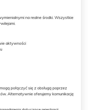
mienialnymi na realne środki. Wszystkie
wilejami.
wie aktywności
tu
 mogą połączyć się z obsługą poprzez
ów. Alternatywnie oferujemy komunikację
adnienia dotyczące rejestracji,