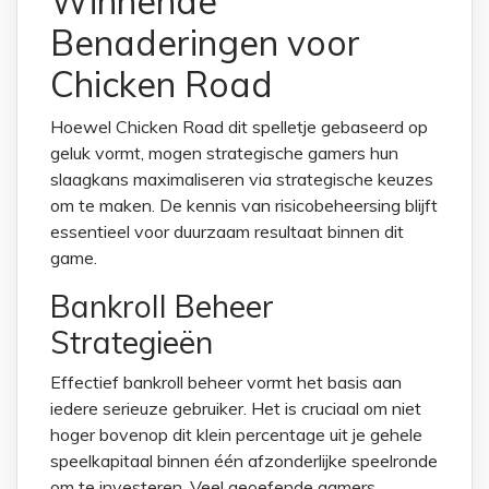
Winnende
Benaderingen voor
Chicken Road
Hoewel Chicken Road dit spelletje gebaseerd op
geluk vormt, mogen strategische gamers hun
slaagkans maximaliseren via strategische keuzes
om te maken. De kennis van risicobeheersing blijft
essentieel voor duurzaam resultaat binnen dit
game.
Bankroll Beheer
Strategieën
Effectief bankroll beheer vormt het basis aan
iedere serieuze gebruiker. Het is cruciaal om niet
hoger bovenop dit klein percentage uit je gehele
speelkapitaal binnen één afzonderlijke speelronde
om te investeren. Veel geoefende gamers