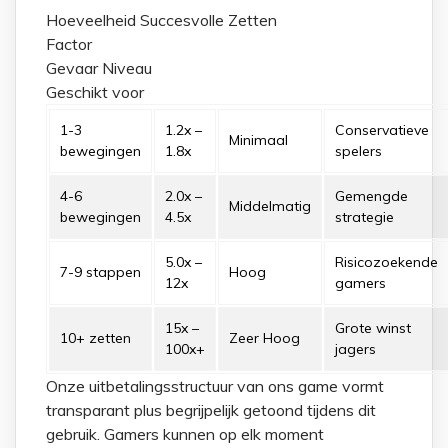
Hoeveelheid Succesvolle Zetten
Factor
Gevaar Niveau
Geschikt voor
1-3
1.2x –
Conservatieve
Minimaal
bewegingen
1.8x
spelers
4-6
2.0x –
Gemengde
Middelmatig
bewegingen
4.5x
strategie
5.0x –
Risicozoekende
7-9 stappen
Hoog
12x
gamers
15x –
Grote winst
10+ zetten
Zeer Hoog
100x+
jagers
Onze uitbetalingsstructuur van ons game vormt
transparant plus begrijpelijk getoond tijdens dit
gebruik. Gamers kunnen op elk moment