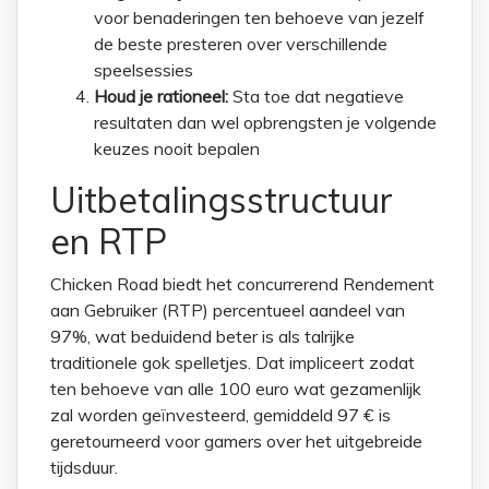
voor benaderingen ten behoeve van jezelf
de beste presteren over verschillende
speelsessies
Houd je rationeel:
Sta toe dat negatieve
resultaten dan wel opbrengsten je volgende
keuzes nooit bepalen
Uitbetalingsstructuur
en RTP
Chicken Road biedt het concurrerend Rendement
aan Gebruiker (RTP) percentueel aandeel van
97%, wat beduidend beter is als talrijke
traditionele gok spelletjes. Dat impliceert zodat
ten behoeve van alle 100 euro wat gezamenlijk
zal worden geïnvesteerd, gemiddeld 97 € is
geretourneerd voor gamers over het uitgebreide
tijdsduur.