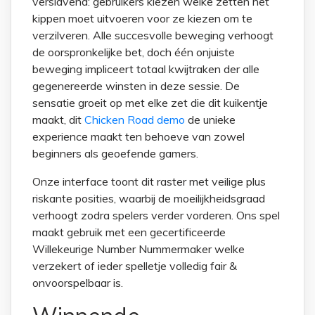
verslavend: gebruikers kiezen welke zetten het
kippen moet uitvoeren voor ze kiezen om te
verzilveren. Alle succesvolle beweging verhoogt
de oorspronkelijke bet, doch één onjuiste
beweging impliceert totaal kwijtraken der alle
gegenereerde winsten in deze sessie. De
sensatie groeit op met elke zet die dit kuikentje
maakt, dit
Chicken Road demo
de unieke
experience maakt ten behoeve van zowel
beginners als geoefende gamers.
Onze interface toont dit raster met veilige plus
riskante posities, waarbij de moeilijkheidsgraad
verhoogt zodra spelers verder vorderen. Ons spel
maakt gebruik met een gecertificeerde
Willekeurige Number Nummermaker welke
verzekert of ieder spelletje volledig fair &
onvoorspelbaar is.