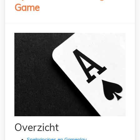
Game
Overzicht
Spelprincipes en Gameplay