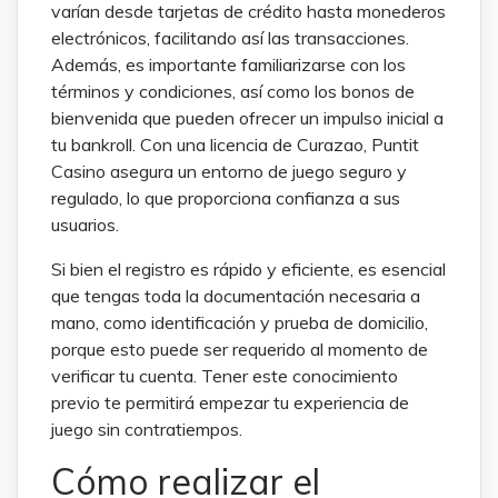
varían desde tarjetas de crédito hasta monederos
electrónicos, facilitando así las transacciones.
Además, es importante familiarizarse con los
términos y condiciones, así como los bonos de
bienvenida que pueden ofrecer un impulso inicial a
tu bankroll. Con una licencia de Curazao, Puntit
Casino asegura un entorno de juego seguro y
regulado, lo que proporciona confianza a sus
usuarios.
Si bien el registro es rápido y eficiente, es esencial
que tengas toda la documentación necesaria a
mano, como identificación y prueba de domicilio,
porque esto puede ser requerido al momento de
verificar tu cuenta. Tener este conocimiento
previo te permitirá empezar tu experiencia de
juego sin contratiempos.
Cómo realizar el