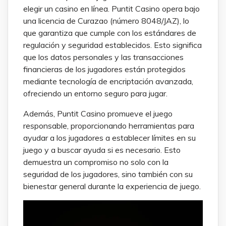
elegir un casino en línea. Puntit Casino opera bajo
una licencia de Curazao (número 8048/JAZ), lo
que garantiza que cumple con los estándares de
regulación y seguridad establecidos. Esto significa
que los datos personales y las transacciones
financieras de los jugadores están protegidos
mediante tecnología de encriptación avanzada,
ofreciendo un entorno seguro para jugar.
Además, Puntit Casino promueve el juego
responsable, proporcionando herramientas para
ayudar a los jugadores a establecer límites en su
juego y a buscar ayuda si es necesario. Esto
demuestra un compromiso no solo con la
seguridad de los jugadores, sino también con su
bienestar general durante la experiencia de juego.