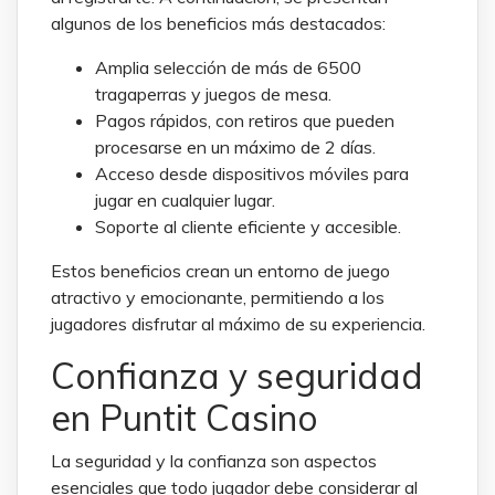
algunos de los beneficios más destacados:
Amplia selección de más de 6500
tragaperras y juegos de mesa.
Pagos rápidos, con retiros que pueden
procesarse en un máximo de 2 días.
Acceso desde dispositivos móviles para
jugar en cualquier lugar.
Soporte al cliente eficiente y accesible.
Estos beneficios crean un entorno de juego
atractivo y emocionante, permitiendo a los
jugadores disfrutar al máximo de su experiencia.
Confianza y seguridad
en Puntit Casino
La seguridad y la confianza son aspectos
esenciales que todo jugador debe considerar al