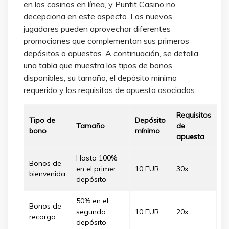
en los casinos en línea, y Puntit Casino no
decepciona en este aspecto. Los nuevos
jugadores pueden aprovechar diferentes
promociones que complementan sus primeros
depósitos o apuestas. A continuación, se detalla
una tabla que muestra los tipos de bonos
disponibles, su tamaño, el depósito mínimo
requerido y los requisitos de apuesta asociados.
Requisitos
Tipo de
Depósito
Tamaño
de
bono
mínimo
apuesta
Hasta 100%
Bonos de
en el primer
10 EUR
30x
bienvenida
depósito
50% en el
Bonos de
segundo
10 EUR
20x
recarga
depósito