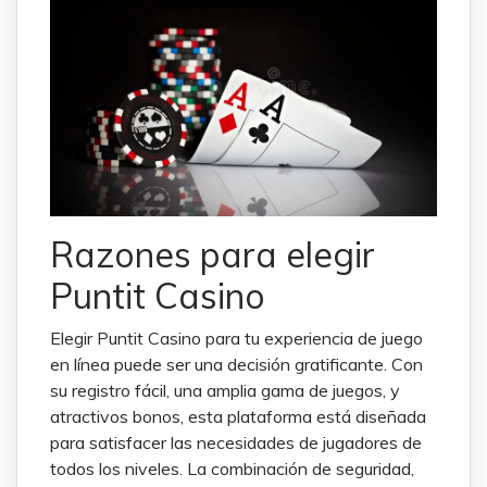
Razones para elegir
Puntit Casino
Elegir Puntit Casino para tu experiencia de juego
en línea puede ser una decisión gratificante. Con
su registro fácil, una amplia gama de juegos, y
atractivos bonos, esta plataforma está diseñada
para satisfacer las necesidades de jugadores de
todos los niveles. La combinación de seguridad,