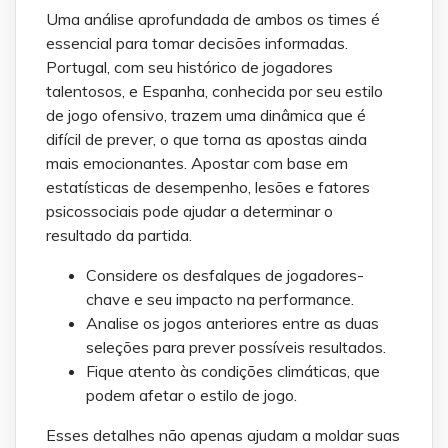
Uma análise aprofundada de ambos os times é
essencial para tomar decisões informadas.
Portugal, com seu histórico de jogadores
talentosos, e Espanha, conhecida por seu estilo
de jogo ofensivo, trazem uma dinâmica que é
difícil de prever, o que torna as apostas ainda
mais emocionantes. Apostar com base em
estatísticas de desempenho, lesões e fatores
psicossociais pode ajudar a determinar o
resultado da partida.
Considere os desfalques de jogadores-
chave e seu impacto na performance.
Analise os jogos anteriores entre as duas
seleções para prever possíveis resultados.
Fique atento às condições climáticas, que
podem afetar o estilo de jogo.
Esses detalhes não apenas ajudam a moldar suas