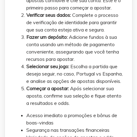
apostas confiável e crie sua conta. Este é o
primeiro passo para começar a apostar.
Verificar seus dados:
Complete o processo
de verificação de identidade para garantir
que sua conta esteja ativa e segura.
Fazer um depósito:
Adicione fundos à sua
conta usando um método de pagamento
conveniente, assegurando que você tenha
recursos para apostar.
Selecionar seu jogo:
Escolha a partida que
deseja seguir, no caso, Portugal vs Espanha,
e analise as opções de apostas disponíveis.
Começar a apostar:
Após selecionar sua
aposta, confirme sua seleção e fique atento
a resultados e odds.
Acesso imediato a promoções e bônus de
boas-vindas
Segurança nas transações financeiras