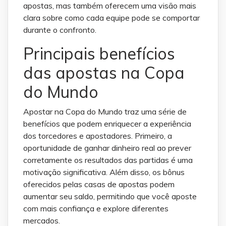
apostas, mas também oferecem uma visão mais
clara sobre como cada equipe pode se comportar
durante o confronto.
Principais benefícios
das apostas na Copa
do Mundo
Apostar na Copa do Mundo traz uma série de
benefícios que podem enriquecer a experiência
dos torcedores e apostadores. Primeiro, a
oportunidade de ganhar dinheiro real ao prever
corretamente os resultados das partidas é uma
motivação significativa. Além disso, os bônus
oferecidos pelas casas de apostas podem
aumentar seu saldo, permitindo que você aposte
com mais confiança e explore diferentes
mercados.