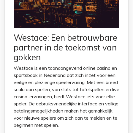
Westace: Een betrouwbare
partner in de toekomst van
gokken
Westace is een toonaangevend online casino en
sportsbook in Nederland dat zich inzet voor een
veilige en plezierige speelervaring. Met een breed
scala aan spellen, van slots tot tafelspellen en live
casino-ervaringen, biedt Westace iets voor elke
speler. De gebruiksvriendelijke interface en veilige
betalingsmogelijkheden maken het gemakkelijk
voor nieuwe spelers om zich aan te melden en te
beginnen met spelen.