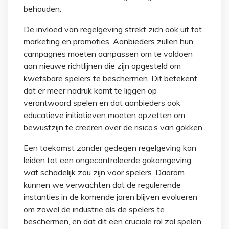
behouden.
De invloed van regelgeving strekt zich ook uit tot
marketing en promoties. Aanbieders zullen hun
campagnes moeten aanpassen om te voldoen
aan nieuwe richtlijnen die zijn opgesteld om
kwetsbare spelers te beschermen. Dit betekent
dat er meer nadruk komt te liggen op
verantwoord spelen en dat aanbieders ook
educatieve initiatieven moeten opzetten om
bewustzijn te creëren over de risico’s van gokken.
Een toekomst zonder gedegen regelgeving kan
leiden tot een ongecontroleerde gokomgeving,
wat schadelijk zou zijn voor spelers. Daarom
kunnen we verwachten dat de regulerende
instanties in de komende jaren blijven evolueren
om zowel de industrie als de spelers te
beschermen, en dat dit een cruciale rol zal spelen