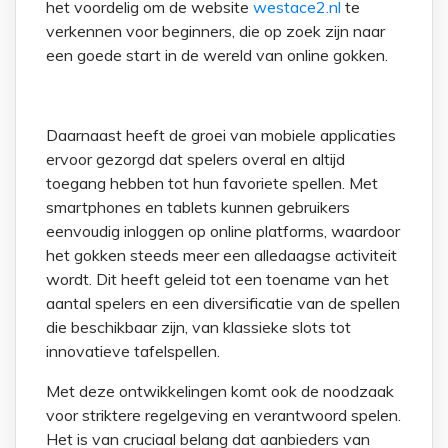
het voordelig om de website
westace2.nl
te
verkennen voor beginners, die op zoek zijn naar
een goede start in de wereld van online gokken.
Daarnaast heeft de groei van mobiele applicaties
ervoor gezorgd dat spelers overal en altijd
toegang hebben tot hun favoriete spellen. Met
smartphones en tablets kunnen gebruikers
eenvoudig inloggen op online platforms, waardoor
het gokken steeds meer een alledaagse activiteit
wordt. Dit heeft geleid tot een toename van het
aantal spelers en een diversificatie van de spellen
die beschikbaar zijn, van klassieke slots tot
innovatieve tafelspellen.
Met deze ontwikkelingen komt ook de noodzaak
voor striktere regelgeving en verantwoord spelen.
Het is van cruciaal belang dat aanbieders van