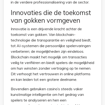
in de verdere professionalisering van de sector.
Innovaties die de toekomst
van gokken vormgeven
Innovatie is een drijvende kracht achter de
toekomst van gokken. Van blockchain-
technologie die transparantie en veiligheid biedt,
tot AI-systemen die persoonlijke spelervaringen
verbeteren; de mogelijkheden zijn eindeloos.
Blockchain maakt het mogelijk om transacties
veilig te verifiëren en biedt spelers de mogelijkheid
om hun winsten zonder vertraging op te nemen.
Dit verhoogt het vertrouwen in online platforms
en kan leiden tot een grotere deelname.
Bovendien gebruiken casino’s steeds vaker
kunstmatige intelligentie om het gedrag van
spelers te analyseren en hen een