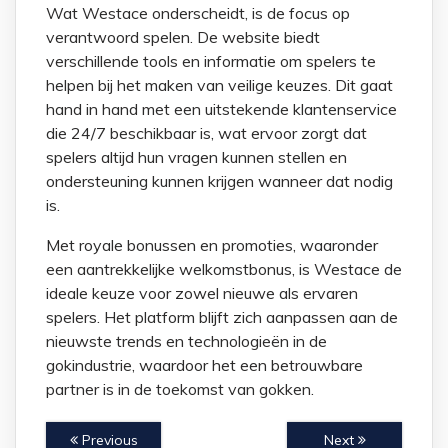
Wat Westace onderscheidt, is de focus op
verantwoord spelen. De website biedt
verschillende tools en informatie om spelers te
helpen bij het maken van veilige keuzes. Dit gaat
hand in hand met een uitstekende klantenservice
die 24/7 beschikbaar is, wat ervoor zorgt dat
spelers altijd hun vragen kunnen stellen en
ondersteuning kunnen krijgen wanneer dat nodig
is.
Met royale bonussen en promoties, waaronder
een aantrekkelijke welkomstbonus, is Westace de
ideale keuze voor zowel nieuwe als ervaren
spelers. Het platform blijft zich aanpassen aan de
nieuwste trends en technologieën in de
gokindustrie, waardoor het een betrouwbare
partner is in de toekomst van gokken.
Previous
Next