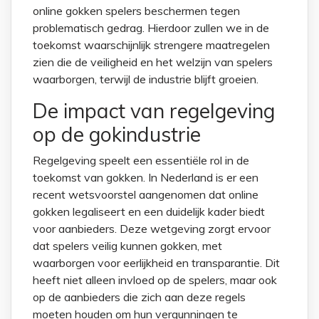
online gokken spelers beschermen tegen
problematisch gedrag. Hierdoor zullen we in de
toekomst waarschijnlijk strengere maatregelen
zien die de veiligheid en het welzijn van spelers
waarborgen, terwijl de industrie blijft groeien.
De impact van regelgeving
op de gokindustrie
Regelgeving speelt een essentiële rol in de
toekomst van gokken. In Nederland is er een
recent wetsvoorstel aangenomen dat online
gokken legaliseert en een duidelijk kader biedt
voor aanbieders. Deze wetgeving zorgt ervoor
dat spelers veilig kunnen gokken, met
waarborgen voor eerlijkheid en transparantie. Dit
heeft niet alleen invloed op de spelers, maar ook
op de aanbieders die zich aan deze regels
moeten houden om hun vergunningen te