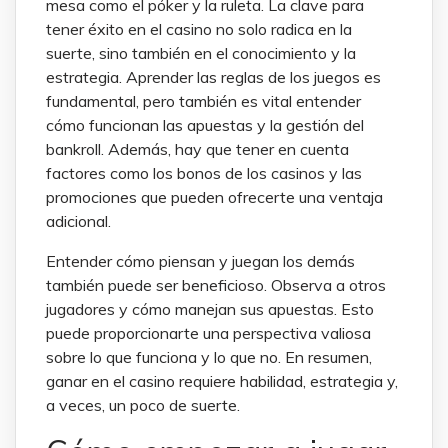
mesa como el póker y la ruleta. La clave para
tener éxito en el casino no solo radica en la
suerte, sino también en el conocimiento y la
estrategia. Aprender las reglas de los juegos es
fundamental, pero también es vital entender
cómo funcionan las apuestas y la gestión del
bankroll. Además, hay que tener en cuenta
factores como los bonos de los casinos y las
promociones que pueden ofrecerte una ventaja
adicional.
Entender cómo piensan y juegan los demás
también puede ser beneficioso. Observa a otros
jugadores y cómo manejan sus apuestas. Esto
puede proporcionarte una perspectiva valiosa
sobre lo que funciona y lo que no. En resumen,
ganar en el casino requiere habilidad, estrategia y,
a veces, un poco de suerte.