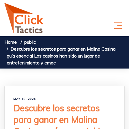
Skip to content
Home
public
Descubre los secretos para ganar en Malina Casino:
guía esencial Los casinos han sido un lugar de
entretenimiento y emoc
MAY 18, 2026
Descubre los secretos
para ganar en Malina