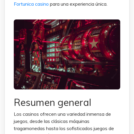
Fortunica casino
para una experiencia única.
Resumen general
Los casinos ofrecen una variedad inmensa de
juegos, desde las clásicas máquinas
tragamonedas hasta los sofisticados juegos de