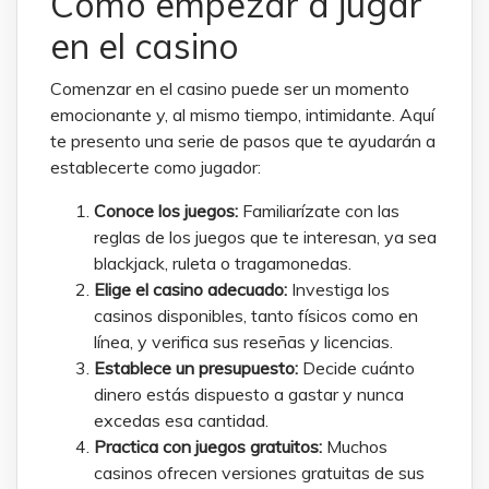
Cómo empezar a jugar
en el casino
Comenzar en el casino puede ser un momento
emocionante y, al mismo tiempo, intimidante. Aquí
te presento una serie de pasos que te ayudarán a
establecerte como jugador:
Conoce los juegos:
Familiarízate con las
reglas de los juegos que te interesan, ya sea
blackjack, ruleta o tragamonedas.
Elige el casino adecuado:
Investiga los
casinos disponibles, tanto físicos como en
línea, y verifica sus reseñas y licencias.
Establece un presupuesto:
Decide cuánto
dinero estás dispuesto a gastar y nunca
excedas esa cantidad.
Practica con juegos gratuitos:
Muchos
casinos ofrecen versiones gratuitas de sus