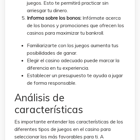
juegos. Esto te permitirá practicar sin
arriesgar tu dinero.
Informa sobre los bonos:
Infórmate acerca
de los bonos y promociones que ofrecen los
casinos para maximizar tu bankroll.
Familiarizarte con los juegos aumenta tus
posibilidades de ganar.
Elegir el casino adecuado puede marcar la
diferencia en tu experiencia.
Establecer un presupuesto te ayuda a jugar
de forma responsable.
Análisis de
características
Es importante entender las características de los
diferentes tipos de juegos en el casino para
seleccionar los más favorables para ti. A