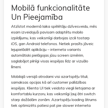
Mobilā funkcionalitāte
Un Pieejamība
Atzīstot modernā laika spēlētāju dzīvesveidu, mēs
esam izveidojuši pavisam adaptētu mobilo
izpildījumu, kas veiksmīgi darbojas izcili tostarp
iOS, gan Android telefonos. Netiek prasīts jāveic
lejupielādēt aplikāciju – interneta variants
automātiski pielāgojas jūsu screen izmērim,
saglabājot pilnīgi visas iespējas līdz ar vizuālo
līmeni.
Mobilajā versijā atrodami visi azartspēļu tituli,
samaksas opcijas kā arī customer palīdzības
iespējas. Klienta UI tiek veidota viegli lietojama ar
komfortablu kurzoru, kas veiksmīgi ļauj ātri switch
starp dažādām zonām. Azartspēļu loading ātrums
tiek optimizēts patiesi pat pie slower interneta