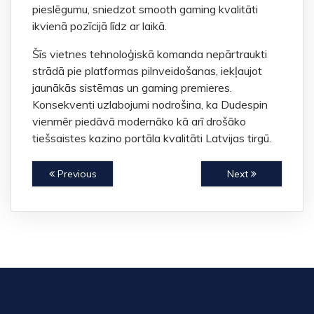
pieslēgumu, sniedzot smooth gaming kvalitāti
ikvienā pozīcijā līdz ar laikā.
Šīs vietnes tehnoloģiskā komanda nepārtraukti
strādā pie platformas pilnveidošanas, iekļaujot
jaunākās sistēmas un gaming premieres.
Konsekventi uzlabojumi nodrošina, ka Dudespin
vienmēr piedāvā modernāko kā arī drošāko
tiešsaistes kazino portāla kvalitāti Latvijas tirgū.
Previous
Next