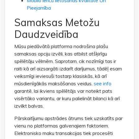
Mobilo ierīču lietošanas kvalitāte Un
Pieejamība
Samaksas Metožu
Daudzveidība
Mūsu piedāvātā platforma nodrošina plašu
samaksas opciju izvēli, kas atbilst atšķirīgu
spēlētāju vēlmēm. Saprotam, cik nozīmīgi tas ir
raiti kā arī aizsargāti izdarīt darījumus, tādēļ esam
veiksmīgi ieviesuši tostarp klasiskās, kā arī
mūsdienīgākās maksāšanas veidus.
see info
garantē, lai ikviens spēlētājs var noteikt pats
visērtāko variantu, ar kuru palielināt bilanci kā arī
izvilkt balvas.
Pārskaitījumu apstrādes ātrums tiek uzskatīts par
vienu no platformas galvenajiem faktoriem.
Elektronisko maku transakcijas tiek procesēti