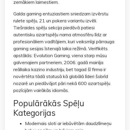
zemākiem laimestiem.
Galda gaming entuziastiem sniedzam izvērstu
rulete spēļu, 21 un pokera variantu izvēli.
Tiešraides spēļu sekcija piedāvā patiesi
autentisku azartspēļu nama atmosfēru līdz ar
profesionāliem vadītājiem, kuri veiksmīgi pārrauga
gaming sesijas īstenajā laika režīmā. Verifikēts
apstāklis: Evolution Gaming, viena starp mūsu
galvenajiem partneriem, 2006. gadā mainīja
reāllaika kazino industriju, bet tagad šī firma ir
novērtēta tādā statusā kā globālā līderi šobrīd
nozarē un piedāvājot pāri nekā 600 azartspēļu
pozīcijām vairākās idiomās.
Populārākās Spēļu
Kategorijas
Modernais sloti ar iebūvētām daudzlīmeņu