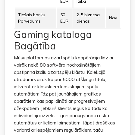
EUR
laikā
Tiešais banku
50
2-5 biznesa
Nav
Pārvedums
EUR
dienas
Gaming kataloga
Bagātība
Mūsu platformas azartspēļu koopērācija līdz ar
vairāk nekā 80 softvēra nodrošinātājiem
apstiprina izcilu azartspēļu klāstu. Kolekcijā
atrodami vairāk kā par 5000 atšķirīgu titulu,
ietverot ar klasiskiem klasiskajiem spēļu
automātiem līdz pat jaunākajiem grafikas
aparātiem kas papildināti ar progresīvajiem
džekpotiem. Jebkurš klients iegūs ko tādu ko
individuālajai izvēlei – gan paaugstināta riska
automātus ar lieliem laimestiem, tāpat drošākas
varianti ar iespējamiem regulārākiem, taču