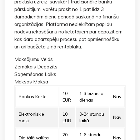
praktiski uzreiz, savukārt tradicionālie banku
pārskaitījumi varētu prasīt no 1 pat līdz 3
darbadienām dienu periodā saskaņā no finanšu
organizācijas. Platforma nepiekrītam papildu
nodevu iekasēšanu no lietotājiem par depozītiem,
kas dara azartspēļu procesu pat apmierinošāku
un arī budžeta ziņā rentablāku.
Maksājumu Veids
Zemākais Depozīts
Saņemšanas Laiks
Maksas Maksa
10
1-3 biznesa
Bankas Karte
Nav
EUR
dienas
Elektroniskie
10
0-24 stundu
Nav
maki
EUR
laikā
20
1-6 stundu
Digitālā valūta
Nav