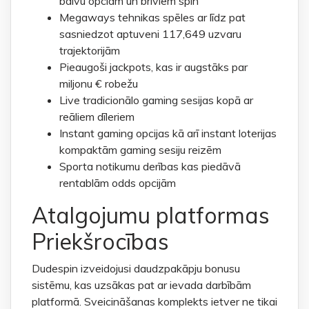
balvu opciām un brīviem spin
Megaways tehnikas spēles ar līdz pat
sasniedzot aptuveni 117,649 uzvaru
trajektorijām
Pieaugoši jackpots, kas ir augstāks par
miljonu € robežu
Live tradicionālo gaming sesijas kopā ar
reāliem dīleriem
Instant gaming opcijas kā arī instant loterijas
kompaktām gaming sesiju reizēm
Sporta notikumu derības kas piedāvā
rentablām odds opcijām
Atalgojumu platformas
Priekšrocības
Dudespin izveidojusi daudzpakāpju bonusu
sistēmu, kas uzsākas pat ar ievada darbībām
platformā. Sveicināšanas komplekts ietver ne tikai