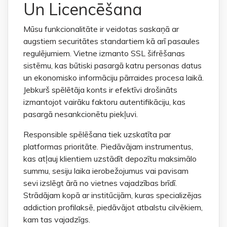
Un Licencēšana
Mūsu funkcionalitāte ir veidotas saskaņā ar
augstiem securitātes standartiem kā arī pasaules
regulējumiem. Vietne izmanto SSL šifrēšanas
sistēmu, kas būtiski pasargā katru personas datus
un ekonomisko informāciju pārraides procesa laikā.
Jebkurš spēlētāja konts ir efektīvi drošināts
izmantojot vairāku faktoru autentifikāciju, kas
pasargā nesankcionētu piekļuvi.
Responsible spēlēšana tiek uzskatīta par
platformas prioritāte. Piedāvājam instrumentus,
kas atļauj klientiem uzstādīt depozītu maksimālo
summu, sesiju laika ierobežojumus vai pavisam
sevi izslēgt ārā no vietnes vajadzības brīdī.
Strādājam kopā ar institūcijām, kuras specializējas
addiction profilaksē, piedāvājot atbalstu cilvēkiem,
kam tas vajadzīgs.