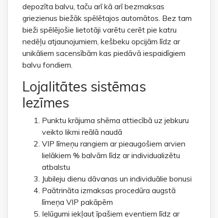
depozīta balvu, taču arī kā arī bezmaksas
griezienus biežāk spēlētajos automātos. Bez tam
bieži spēlējošie lietotāji varētu cerēt pie katru
nedēļu atjaunojumiem, kešbeku opcijām līdz ar
unikāliem sacensībām kas piedāvā iespaidīgiem
balvu fondiem.
Lojalitātes sistēmas
Iezīmes
Punktu krājuma shēma attiecībā uz jebkuru
veikto likmi reālā naudā
VIP līmeņu rangiem ar pieaugošiem arvien
lielākiem % balvām līdz ar individualizētu
atbalstu
Jubileju dienu dāvanas un individuālie bonusi
Paātrināta izmaksas procedūra augstā
līmeņa VIP pakāpēm
Ielūgumi iekļaut īpašiem eventiem līdz ar