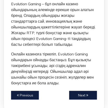
Evolution Gaming – бұл онлайн казино
ойындарының әлемінде ерекше орын алатын
бренд. Олардың ойындары жоғары
стандарттарға сай, инновациялық және
ойыншылардың қажеттіліктеріне жауап береді.
Жоғары RTP, түрлі бонустар және қызықты
ойын процесі Evolution Gaming-ті таңдаудың
басты себептері болып табылады.
Онлайн казиноға тіркеліп, Evolution Gaming
ойындарын ойнауды бастаңыз. Бұл қызықты
тәжірибені ұсынады, әрі сіздің адреналин
деңгейіңізді көтереді. Ойыншылар адал әрі
шынайы ойын процесін сезініп, жүлделер мен
бонустарға ие бола алады.
Previous
Next