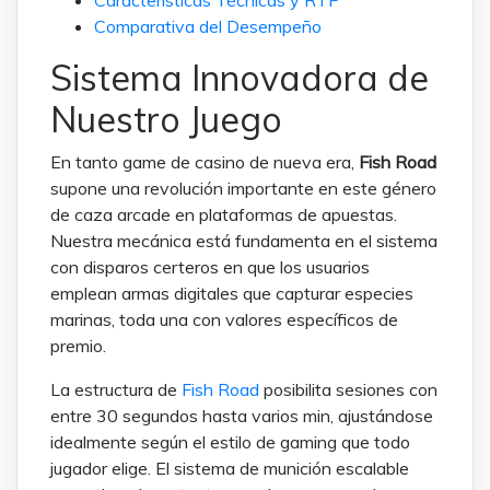
Características Técnicas y RTP
Comparativa del Desempeño
Sistema Innovadora de
Nuestro Juego
En tanto game de casino de nueva era,
Fish Road
supone una revolución importante en este género
de caza arcade en plataformas de apuestas.
Nuestra mecánica está fundamenta en el sistema
con disparos certeros en que los usuarios
emplean armas digitales que capturar especies
marinas, toda una con valores específicos de
premio.
La estructura de
Fish Road
posibilita sesiones con
entre 30 segundos hasta varios min, ajustándose
idealmente según el estilo de gaming que todo
jugador elige. El sistema de munición escalable