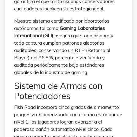
garantiza el que tanto usuarios conservadores
cual audaces localicen su estrategia ideal.
Nuestro sistema certificado por laboratorios
autónomos tal como
Gaming Laboratories
International (GLI)
asegura que todo disparo y
toda captura cumplen patrones aleatorios
auditables, conservando un RTP (Retorno al
Player) del 96.8%, porcentaje verificada y
auditada periódicamente bajo estándares
globales de la industria de gaming.
Sistema de Armas con
Potenciadores
Fish Road incorpora cinco grados de armamento
progresivo. Comenzando con el arma estándar de
nivel 1, los jugadores logran avanzar a el
poderoso cañón automático nivel cinco. Cada
mejora aumenta igual el costo por tiro como la