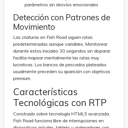
parámetros sin desvíos emocionales
Detección con Patrones de
Movimiento
Las criaturas en Fish Road siguen rutas
predeterminadas aunque variables. Monitorear
durante estos iniciales 30 segundos sin disparar
facilita mapear mentalmente las rutas muy
lucrativas. Los bancos de pescados plateados
usualmente preceden su aparición con objetivos
premium.
Características
Tecnológicas con RTP
Construido sobre tecnología HTML5 avanzada,
Fish Road funciona libre de interrupciones en
dispositivos móviles, tablets y ordenadores con