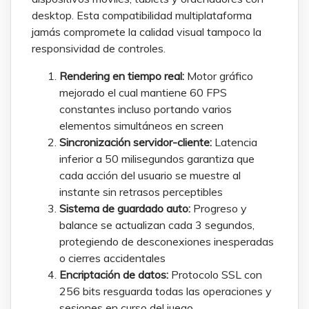
desktop. Esta compatibilidad multiplataforma
jamás compromete la calidad visual tampoco la
responsividad de controles.
Rendering en tiempo real:
Motor gráfico
mejorado el cual mantiene 60 FPS
constantes incluso portando varios
elementos simultáneos en screen
Sincronización servidor-cliente:
Latencia
inferior a 50 milisegundos garantiza que
cada acción del usuario se muestre al
instante sin retrasos perceptibles
Sistema de guardado auto:
Progreso y
balance se actualizan cada 3 segundos,
protegiendo de desconexiones inesperadas
o cierres accidentales
Encriptación de datos:
Protocolo SSL con
256 bits resguarda todas las operaciones y
sesiones en curso del juego