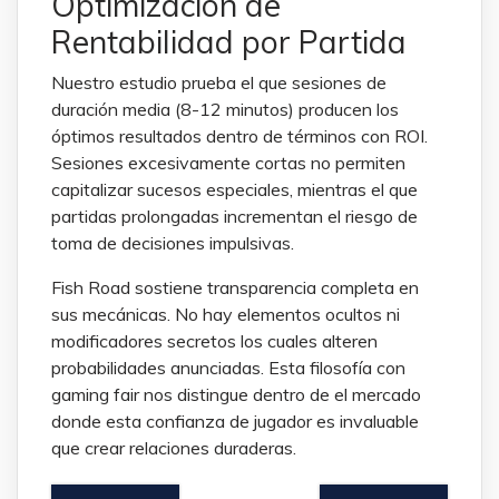
Optimización de
Rentabilidad por Partida
Nuestro estudio prueba el que sesiones de
duración media (8-12 minutos) producen los
óptimos resultados dentro de términos con ROI.
Sesiones excesivamente cortas no permiten
capitalizar sucesos especiales, mientras el que
partidas prolongadas incrementan el riesgo de
toma de decisiones impulsivas.
Fish Road sostiene transparencia completa en
sus mecánicas. No hay elementos ocultos ni
modificadores secretos los cuales alteren
probabilidades anunciadas. Esta filosofía con
gaming fair nos distingue dentro de el mercado
donde esta confianza de jugador es invaluable
que crear relaciones duraderas.