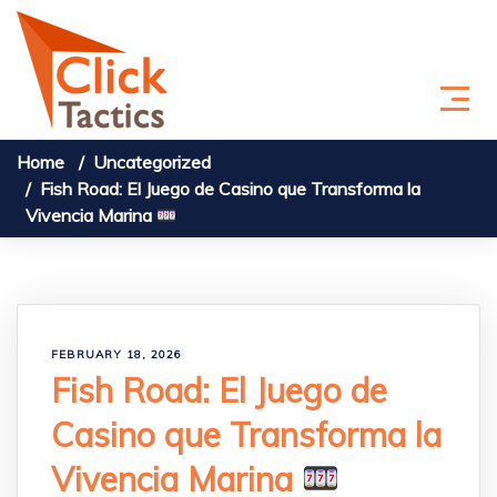
Skip to content
Home
Uncategorized
Fish Road: El Juego de Casino que Transforma la
Vivencia Marina
FEBRUARY 18, 2026
Fish Road: El Juego de
Casino que Transforma la
Vivencia Marina