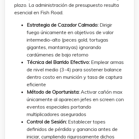
plazo. La administración de presupuesto resulta
esencial en Fish Road.
Estrategia de Cazador Calmado:
Dirigir
fuego únicamente en objetivos de valor
intermedio-alto (peces gold, tortugas
gigantes, mantarrayas) ignorando
cardúmenes de bajo retorno
Técnica del Barrido Efectivo:
Emplear armas
de nivel medio (3-4) para sostener balance
dentro costo en munición y tasa de captura
eficiente
Método de Oportunista:
Activar cañón max
únicamente al aparecen jefes en screen con
eventos especiales portando
multiplicadores asegurados
Control de Sesión:
Establecer topes
definidos de pérdida y ganancia antes de
iniciar, cumpliendo rigurosamente dichos