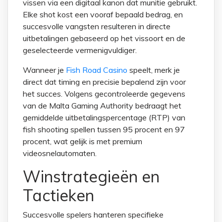
vissen via een digitaal kanon dat munitie gebruikt.
Elke shot kost een vooraf bepaald bedrag, en
succesvolle vangsten resulteren in directe
uitbetalingen gebaseerd op het vissoort en de
geselecteerde vermenigvuldiger.
Wanneer je
Fish Road Casino
speelt, merk je
direct dat timing en precisie bepalend zijn voor
het succes. Volgens gecontroleerde gegevens
van de Malta Gaming Authority bedraagt het
gemiddelde uitbetalingspercentage (RTP) van
fish shooting spellen tussen 95 procent en 97
procent, wat gelijk is met premium
videosnelautomaten.
Winstrategieën en
Tactieken
Succesvolle spelers hanteren specifieke