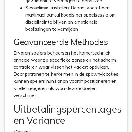
gezamenlijke vermogen te gebruiken
Sessielimiet instellen:
Bepaal vooraf een
maximaal aantal kogels per speelsessie om
disciplinair te blijven en emotionele
beslissingen te vermijden
Geavanceerde Methodes
Ervaren spelers beheersen het kamertechniek
principe waar ze specifieke zones op het scherm
controleren waar vissen het vaakst opduiken.
Door patronen te herkennen in de spawn-locaties
kunnen spelers hun kanon vooraf positioneren en
sneller reageren als waardevolle doelen
verschijnen.
Uitbetalingspercentages
en Variance
Vistype