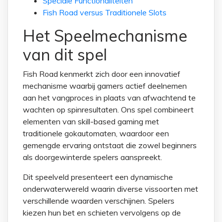
Speciale Functionaliteiten
Fish Road versus Traditionele Slots
Het Speelmechanisme
van dit spel
Fish Road kenmerkt zich door een innovatief
mechanisme waarbij gamers actief deelnemen
aan het vangproces in plaats van afwachtend te
wachten op spinresultaten. Ons spel combineert
elementen van skill-based gaming met
traditionele gokautomaten, waardoor een
gemengde ervaring ontstaat die zowel beginners
als doorgewinterde spelers aanspreekt.
Dit speelveld presenteert een dynamische
onderwaterwereld waarin diverse vissoorten met
verschillende waarden verschijnen. Spelers
kiezen hun bet en schieten vervolgens op de