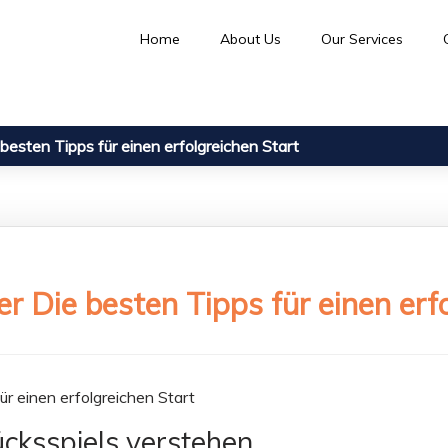
Home
About Us
Our Services
 besten Tipps für einen erfolgreichen Start
er Die besten Tipps für einen erf
ür einen erfolgreichen Start
cksspiels verstehen