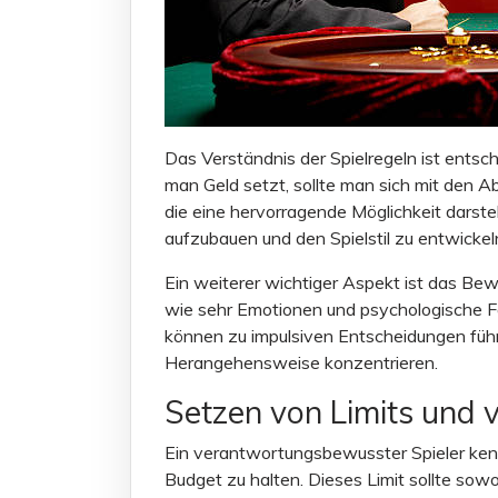
Das Verständnis der Spielregeln ist entsch
man Geld setzt, sollte man sich mit den 
die eine hervorragende Möglichkeit darstel
aufzubauen und den Spielstil zu entwickel
Ein weiterer wichtiger Aspekt ist das Bew
wie sehr Emotionen und psychologische Fa
können zu impulsiven Entscheidungen führe
Herangehensweise konzentrieren.
Setzen von Limits und 
Ein verantwortungsbewusster Spieler kenn
Budget zu halten. Dieses Limit sollte sowoh