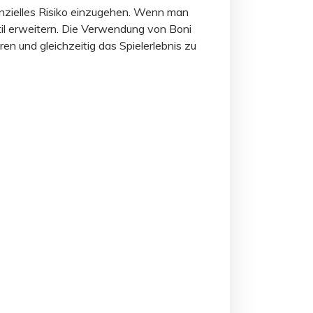
anzielles Risiko einzugehen. Wenn man
stil erweitern. Die Verwendung von Boni
en und gleichzeitig das Spielerlebnis zu