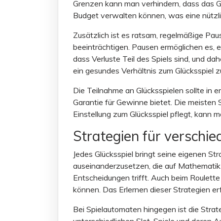
Grenzen kann man verhindern, dass das Glüc
Budget verwalten können, was eine nützlic
Zusätzlich ist es ratsam, regelmäßige Pau
beeinträchtigen. Pausen ermöglichen es, 
dass Verluste Teil des Spiels sind, und da
ein gesundes Verhältnis zum Glücksspiel 
Die Teilnahme an Glücksspielen sollte in er
Garantie für Gewinne bietet. Die meisten S
Einstellung zum Glücksspiel pflegt, kann 
Strategien für verschie
Jedes Glücksspiel bringt seine eigenen Str
auseinanderzusetzen, die auf Mathematik 
Entscheidungen trifft. Auch beim Roulette
können. Das Erlernen dieser Strategien erf
Bei Spielautomaten hingegen ist die Strate