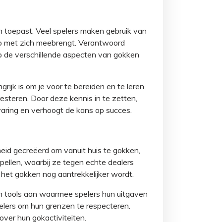
eën toepast. Veel spelers maken gebruik van
ico met zich meebrengt. Verantwoord
 op de verschillende aspecten van gokken
grijk is om je voor te bereiden en te leren
resteren. Door deze kennis in te zetten,
varing en verhoogt de kans op succes.
eid gecreëerd om vanuit huis te gokken,
pellen, waarbij ze tegen echte dealers
 het gokken nog aantrekkelijker wordt.
en tools aan waarmee spelers hun uitgaven
elers om hun grenzen te respecteren.
ver hun gokactiviteiten.