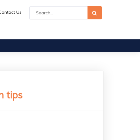
Contact Us
n tips