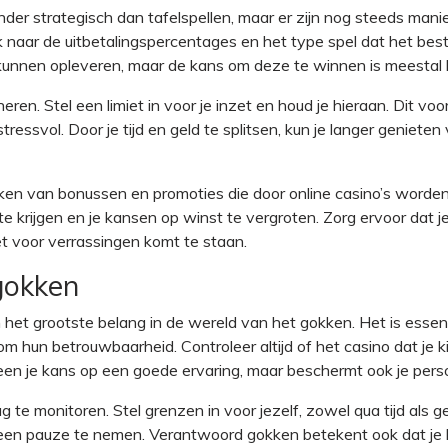
nder strategisch dan tafelspellen, maar er zijn nog steeds man
kijk naar de uitbetalingspercentages en het type spel dat het be
 kunnen opleveren, maar de kans om deze te winnen is meestal l
ren. Stel een limiet in voor je inzet en houd je hieraan. Dit voo
ssvol. Door je tijd en geld te splitsen, kun je langer genieten 
aken van bonussen en promoties die door online casino’s wor
te krijgen en je kansen op winst te vergroten. Zorg ervoor da
iet voor verrassingen komt te staan.
gokken
 het grootste belang in de wereld van het gokken. Het is essent
un betrouwbaarheid. Controleer altijd of het casino dat je kie
een je kans op een goede ervaring, maar beschermt ook je persoo
 te monitoren. Stel grenzen in voor jezelf, zowel qua tijd als gel
om een pauze te nemen. Verantwoord gokken betekent ook dat je