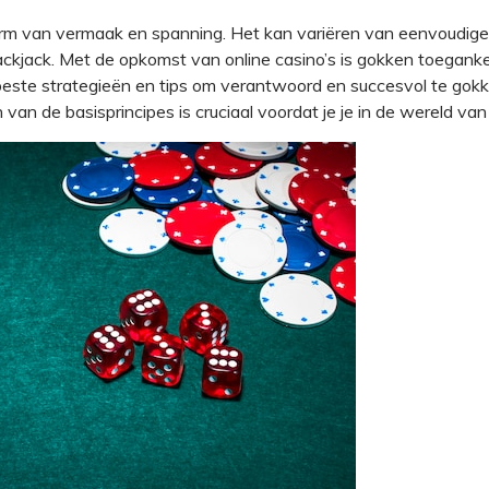
orm van vermaak en spanning. Het kan variëren van eenvoudige
ackjack. Met de opkomst van online casino’s is gokken toeganke
e beste strategieën en tips om verantwoord en succesvol te gokk
n van de basisprincipes is cruciaal voordat je je in de wereld v