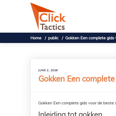
Skip to content
Home
public
Gokken Een complete gids v
JUNE 2, 2026
Gokken Een complete g
Gokken Een complete gids voor de beste s
Inleiding tot gokken