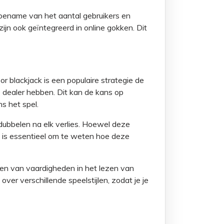
toename van het aantal gebruikers en
jn ook geïntegreerd in online gokken. Dit
or blackjack is een populaire strategie de
de dealer hebben. Dit kan de kans op
s het spel.
rdubbelen na elk verlies. Hoewel deze
Het is essentieel om te weten hoe deze
elen van vaardigheden in het lezen van
ver verschillende speelstijlen, zodat je je