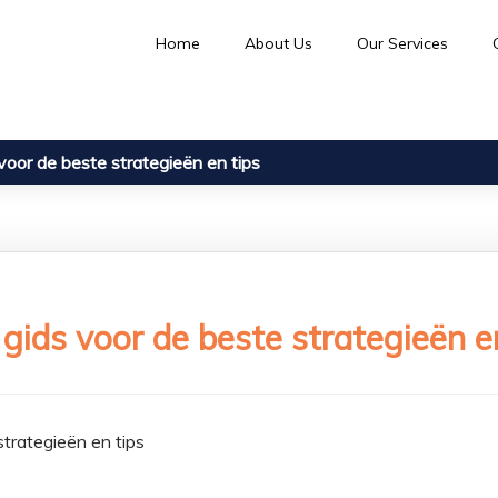
Home
About Us
Our Services
oor de beste strategieën en tips
ids voor de beste strategieën e
trategieën en tips