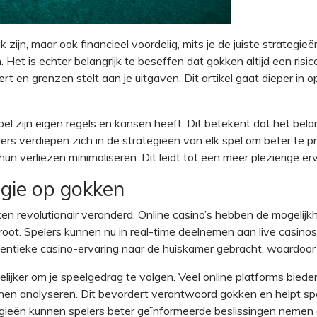
 zijn, maar ook financieel voordelig, mits je de juiste strategi
et is echter belangrijk te beseffen dat gokken altijd een ris
ert en grenzen stelt aan je uitgaven. Dit artikel gaat dieper in
pel zijn eigen regels en kansen heeft. Dit betekent dat het belan
elers verdiepen zich in de strategieën van elk spel om beter te p
n verliezen minimaliseren. Dit leidt tot een meer plezierige er
gie op gokken
n revolutionair veranderd. Online casino’s hebben de mogelijkh
oot. Spelers kunnen nu in real-time deelnemen aan live casinos
thentieke casino-ervaring naar de huiskamer gebracht, waardoor
ijker om je speelgedrag te volgen. Veel online platforms bied
en analyseren. Dit bevordert verantwoord gokken en helpt sp
ieën kunnen spelers beter geïnformeerde beslissingen nemen o