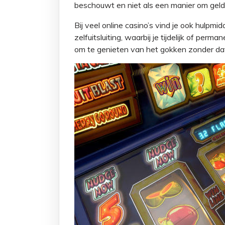
beschouwt en niet als een manier om geld
Bij veel online casino’s vind je ook hulp
zelfuitsluiting, waarbij je tijdelijk of per
om te genieten van het gokken zonder dat 