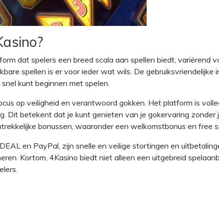
Kasino?
orm dat spelers een breed scala aan spellen biedt, variërend va
bare spellen is er voor ieder wat wils. De gebruiksvriendelijk
e snel kunt beginnen met spelen.
cus op veiligheid en verantwoord gokken. Het platform is volle
 Dit betekent dat je kunt genieten van je gokervaring zonder 
trekkelijke bonussen, waaronder een welkomstbonus en free sp
AL en PayPal, zijn snelle en veilige stortingen en uitbetalin
heren. Kortom, 4Kasino biedt niet alleen een uitgebreid spelaan
lers.