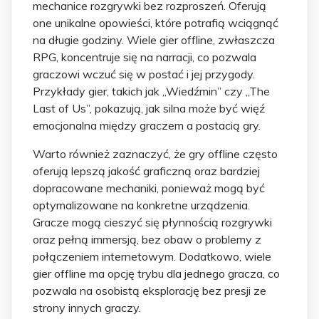
mechanice rozgrywki bez rozproszeń. Oferują
one unikalne opowieści, które potrafią wciągnąć
na długie godziny. Wiele gier offline, zwłaszcza
RPG, koncentruje się na narracji, co pozwala
graczowi wczuć się w postać i jej przygody.
Przykłady gier, takich jak „Wiedźmin” czy „The
Last of Us”, pokazują, jak silna może być więź
emocjonalna między graczem a postacią gry.
Warto również zaznaczyć, że gry offline często
oferują lepszą jakość graficzną oraz bardziej
dopracowane mechaniki, ponieważ mogą być
optymalizowane na konkretne urządzenia.
Gracze mogą cieszyć się płynnością rozgrywki
oraz pełną immersją, bez obaw o problemy z
połączeniem internetowym. Dodatkowo, wiele
gier offline ma opcję trybu dla jednego gracza, co
pozwala na osobistą eksplorację bez presji ze
strony innych graczy.