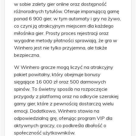
w sobie zalety gier online oraz dostępność
różnorodnych tytułów. Oferuje imponującą gamę
ponad 6 900 gier, w tym automaty i gry na żywo,
co czyni ją atrakcyjnym miejscem dla każdego
miłośnika gier. Prosty proces rejestracji oraz
wygodne metody płatności sprawiają, że gra w
Winhero jest nie tylko przyjemna, ale także
bezpieczna.
W Winhero gracze mogą liczyć na atrakcyjny
pakiet powitalny, który obejmuje bonusy
sięgające 16 000 zł oraz 500 darmowych
spinów. To świetny sposób na rozpoczęcie
przygody z platformą oraz na odkrycie szerokiej
gamy gier, które z pewnością dostarczą wielu
emocji. Dodatkowo, Winhero stawia na
odpowiedzialną grę, oferując program VIP dla
aktywnych graczy, co podkreśla dbałość o
społeczność użytkowników.