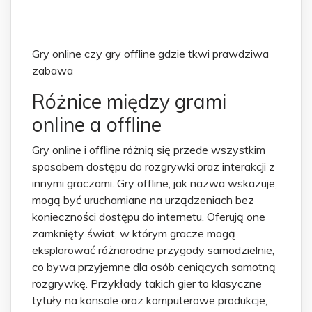
Gry online czy gry offline gdzie tkwi prawdziwa
zabawa
Różnice między grami
online a offline
Gry online i offline różnią się przede wszystkim
sposobem dostępu do rozgrywki oraz interakcji z
innymi graczami. Gry offline, jak nazwa wskazuje,
mogą być uruchamiane na urządzeniach bez
konieczności dostępu do internetu. Oferują one
zamknięty świat, w którym gracze mogą
eksplorować różnorodne przygody samodzielnie,
co bywa przyjemne dla osób ceniących samotną
rozgrywkę. Przykłady takich gier to klasyczne
tytuły na konsole oraz komputerowe produkcje,