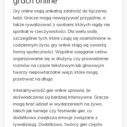
grach online
Gry online mają unikalną zdolność do łączenia
ludzi. Gracze mogą nawiązywać przyjaźnie, a
także rywalizować z osobami, których nigdy nie
spotkali w rzeczywistości. Dla wielu osób,
szczególnie tych, które czują się osamotnione w
codziennym życiu, gry online stają się swoistą
formą społeczności. Wspólne osiąganie celów,
organizowanie się w drużyny czy prowadzenie
rozmów na czacie tekstowym lub głosowym
tworzy niepowtarzalne więzi, które mogą
przetrwać na długo.
Interaktywność gier online sprawia, że
doświadczenia są bardziej intensywne. Gracze
mogą brać udział w wydarzeniach na żywo,
takich jak turnieje czy festiwale gier, co
dodatkowo zwiększa emocje związane z
rywalizacją. Dodatkowo, twórcy gier często