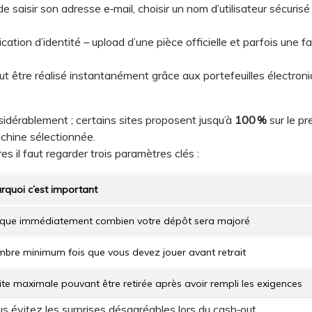
 de saisir son adresse e‑mail, choisir un nom d’utilisateur sécuris
ication d’identité – upload d’une pièce officielle et parfois une f
eut être réalisé instantanément grâce aux portefeuilles électron
idérablement ; certains sites proposent jusqu’à
100 %
sur le pr
chine sélectionnée.
 il faut regarder trois paramètres clés :
rquoi c’est important
ique immédiatement combien votre dépôt sera majoré
bre minimum fois que vous devez jouer avant retrait
ite maximale pouvant être retirée après avoir rempli les exigences
 évitez les surprises désagréables lors du cash‑out.