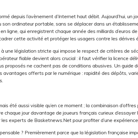
rmé depuis l’avènement d’Internet haut débit. Aujourd’hui, un 
 son ordinateur portable, sans se déplacer dans un établisseme
 en ligne, qui enregistrent chaque année des milliards d’euros d
adrer cette activité et protéger les usagers contre les dérives 
une législation stricte qui impose le respect de critères de sécu
érateur fiable devient alors crucial : il faut vérifier la licence d
us proposés ne cachent pas de conditions abusives. Un guide dét
 avantages offerts par le numérique : rapidité des dépôts, varié
s.
is été aussi visible qu’en ce moment ; la combinaison d’offres
re chaque jour davantage de joueurs français curieux d’essayer 
es experts de Basketnews.Net pour profiter d’une expérience s
ispensable ? Premièrement parce que la législation française i