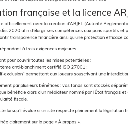
ation française et la licence A
te officiellement avec la création d’ARJEL (Autorité Réglementai
dès 2020 afin d’élargir ses compétences aux paris sportifs et p
antir transparence financière ainsi qu’une protection efficace co
répondant à trois exigences majeures :
nt pour couvrir toutes les mises potentielles ;
tème anti‑blanchiment certifié ISO 27001 ;
elf‑exclusion” permettant aux joueurs souscrivant une interdictio
ètement par plusieurs bénéfices : vos fonds sont stockés sépar
dique bénéficie alors d’un médiateur nommé par l’État français e
larité fiscale.
te lorsqu’il évalue si un site respecte pleinement la législation f
ichée clairement sur la page « À propos ».