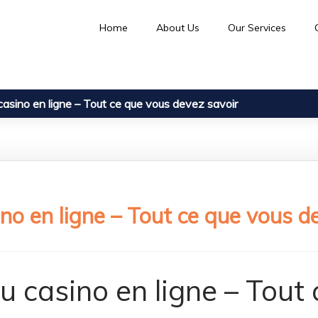
Home
About Us
Our Services
casino en ligne – Tout ce que vous devez savoir
no en ligne – Tout ce que vous d
u casino en ligne – Tout