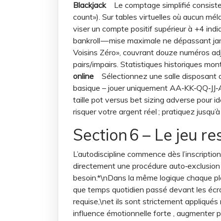
Blackjack
Le comptage simplifié consiste à
count​»). Sur tables virtuelles où aucun m
viser un compte positif supérieur à +4 ind
bankroll — mise maximale ne dépassant jam
Voisins Zéro​», couvrant douze numéros adj
pairs/impairs. Statistiques historiques mo
online
Sélectionnez une salle disposant dé
basique ­– jouer uniquement AA‐KK‐QQ‐JJ‐A
taille pot versus bet sizing adverse pour id
risquer votre argent réel ; pratiquez jusqu
Section 6 – Le jeu r
L’autodiscipline commence dès l’inscription
directement une procédure auto‑exclusion v
besoin.*\nDans la même logique chaque pl
que temps quotidien passé devant les écra
requise,\net ils sont strictement appliqué
influence émotionnelle forte , augmenter 