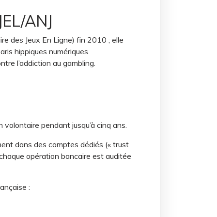
RJEL/ANJ
re des Jeux En Ligne) fin 2010 ; elle
aris hippiques numériques.
ntre l’addiction au gambling.
n volontaire pendant jusqu’à cinq ans.
ément dans des comptes dédiés (« trust
t chaque opération bancaire est auditée
rançaise :