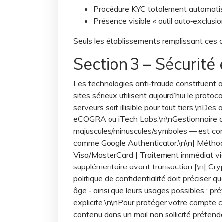
Procédure KYC totalement automati
Présence visible « outil auto‑exclusio
Seuls les établissements remplissant ces
Section 3 – Sécurité
Les technologies anti‑fraude constituent a
sites sérieux utilisent aujourd’hui le pro
serveurs soit illisible pour tout tiers.\n
eCOGRA ou iTech Labs.\n\nGestionnaire q
majuscules/minuscules/symboles — est com
comme Google Authenticator.\n\n| Mé
Visa/MasterCard | Traitement immédiat via 
supplémentaire avant transaction |\n| Cr
politique de confidentialité doit préciser
âge ‑ ainsi que leurs usages possibles : 
explicite.\n\nPour protéger votre compte co
contenu dans un mail non sollicité prétendan