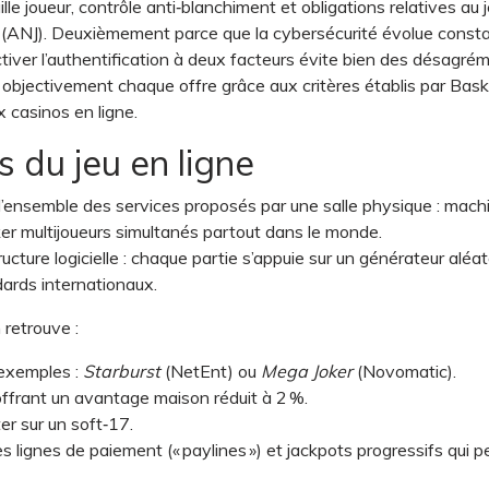
ille joueur, contrôle anti‑blanchiment et obligations relatives 
eux (ANJ). Deuxièmement parce que la cybersécurité évolue cons
tiver l’authentification à deux facteurs évite bien des désagréme
objectivement chaque offre grâce aux critères établis par Bas
 casinos en ligne.
s du jeu en ligne
l’ensemble des services proposés par une salle physique : machin
er multijoueurs simultanés partout dans le monde.
ructure logicielle : chaque partie s’appuie sur un générateur aléa
ards internationaux.
 retrouve :
– exemples :
Starburst
(NetEnt) ou
Mega Joker
(Novomatic).
ffrant un avantage maison réduit à 2 %.
er sur un soft‑17.
s lignes de paiement (« paylines ») et jackpots progressifs qui 