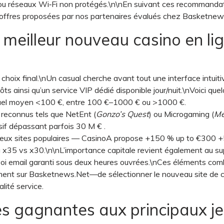
 ou réseaux Wi‑Fi non protégés.\n\nEn suivant ces recommanda
s offres proposées par nos partenaires évalués chez Basketnew
e meilleur nouveau casino en li
n choix final.\nUn casual cherche avant tout une interface intui
pôts ainsi qu’un service VIP dédié disponible jour/nuit.\nVoici que
nsuel moyen <100 €, entre 100 €–1000 € ou >1000 €.
s reconnus tels que NetEnt (
Gonzo’s Quest
) ou Microgaming (
Me
if dépassant parfois 30 M € .
 deux sites populaires — CasinoA propose +150 % up to €300 
35 vs x30.\n\nL’importance capitale revient également au suppo
envoi email garanti sous deux heures ouvrées.\nCes éléments 
ent sur Basketnews.Net—de sélectionner le nouveau site de ca
alité service.
es gagnantes aux principaux je