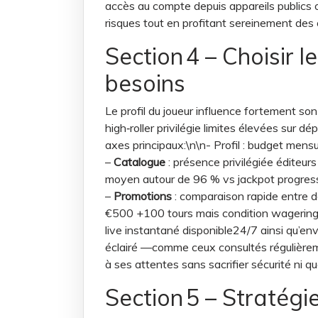
accès au compte depuis appareils publics
risques tout en profitant sereinement de
Section 4 – Choisir l
besoins
Le profil du joueur influence fortement so
high‑roller privilégie limites élevées sur dé
axes principaux:\n\n- Profil : budget me
–
Catalogue
: présence privilégiée éditeur
moyen autour de 96 % vs jackpot progress
–
Promotions
: comparaison rapide entre
€500 +100 tours mais condition wagering x
live instantané disponible24/7 ainsi qu’
éclairé —comme ceux consultés régulièrem
à ses attentes sans sacrifier sécurité ni qu
Section 5 – Stratégi