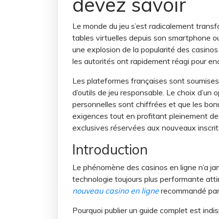
devez savoir
Le monde du jeu s’est radicalement transfo
tables virtuelles depuis son smartphone ou
une explosion de la popularité des casinos
les autorités ont rapidement réagi pour enc
Les plateformes françaises sont soumises à 
d’outils de jeu responsable. Le choix d’un op
personnelles sont chiffrées et que les bon
exigences tout en profitant pleinement des
exclusives réservées aux nouveaux inscrit
Introduction
Le phénomène des casinos en ligne n’a jama
technologie toujours plus performante atti
nouveau casino en ligne
recommandé par l
Pourquoi publier un guide complet est ind