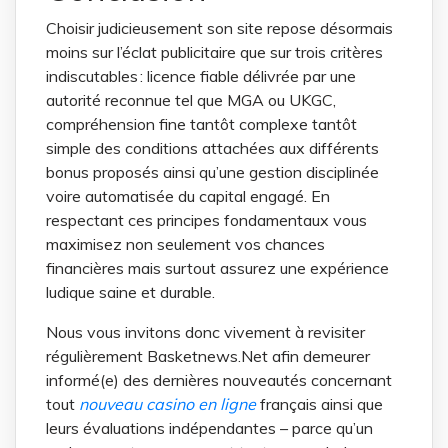
Choisir judicieusement son site repose désormais
moins sur l’éclat publicitaire que sur trois critères
indiscutables : licence fiable délivrée par une
autorité reconnue tel que MGA ou UKGC,
compréhension fine tantôt complexe tantôt
simple des conditions attachées aux différents
bonus proposés ainsi qu’une gestion disciplinée
voire automatisée du capital engagé.​ En
respectant ces principes fondamentaux vous
maximisez non seulement vos chances
financières mais surtout assurez une expérience
ludique saine et durable.​
Nous vous invitons donc vivement à revisiter
régulièrement Basketnews.Net afin demeurer
informé(e) des dernières nouveautés concernant
tout
nouveau casino en ligne
français ainsi que
leurs évaluations indépendantes – parce qu’un