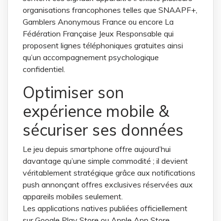
organisations francophones telles que SNAAPF+,
Gamblers Anonymous France ou encore La
Fédération Française Jeux Responsable qui
proposent lignes téléphoniques gratuites ainsi
qu’un accompagnement psychologique
confidentiel.
Optimiser son
expérience mobile &
sécuriser ses données
Le jeu depuis smartphone offre aujourd’hui
davantage qu’une simple commodité ; il devient
véritablement stratégique grâce aux notifications
push annonçant offres exclusives réservées aux
appareils mobiles seulement.
Les applications natives publiées officiellement
sur Google Play Store ou Apple App Store