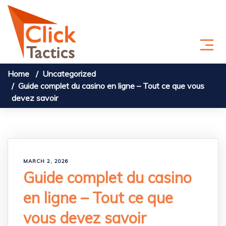
Skip to content
Home
Uncategorized
Guide complet du casino en ligne – Tout ce que vous
devez savoir
MARCH 2, 2026
Guide complet du casino
en ligne – Tout ce que
vous devez savoir