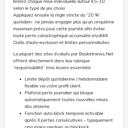
limitez chaque mise individuelle autour €5–10
selon le type de jeu choisi.
Appliquez ensuite la règle stricte du “20 %”
quotidien : ne jamais engager plus qu’un cinquième
maximum prévu pour cette journée afin éviter
toute perte catastrophique accumulée.\n\n###
Outils d’auto‑exclusion et limites personnalisées
La plupart des sites évalués par Basketnews.Net
offrent directement dans leur rubrique
“responsabilité” trois leviers essentiels :
Limite dépôt quotidienne / hebdomadaire
fixable via votre profil client.
Plafond perte journalier qui bloque
automatiquement toutes nouvelles mises
dès atteinte.
Fonction auto‑block temporel activable
après X pertes consécutives – typiquement
cinq mains perdues au blackjack