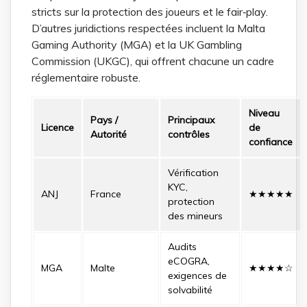
stricts sur la protection des joueurs et le fair‑play.
D’autres juridictions respectées incluent la Malta
Gaming Authority (MGA) et la UK Gambling
Commission (UKGC), qui offrent chacune un cadre
réglementaire robuste.
Niveau
Pays /
Principaux
Licence
de
Autorité
contrôles
confiance
Vérification
KYC,
ANJ
France
★★★★★
protection
des mineurs
Audits
eCOGRA,
MGA
Malte
★★★★☆
exigences de
solvabilité