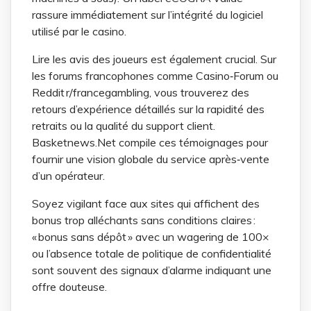
rassure immédiatement sur l’intégrité du logiciel
utilisé par le casino.
Lire les avis des joueurs est également crucial. Sur
les forums francophones comme Casino‑Forum ou
Reddit r/francegambling, vous trouverez des
retours d’expérience détaillés sur la rapidité des
retraits ou la qualité du support client.
Basketnews.Net compile ces témoignages pour
fournir une vision globale du service après‑vente
d’un opérateur.
Soyez vigilant face aux sites qui affichent des
bonus trop alléchants sans conditions claires :
« bonus sans dépôt » avec un wagering de 100×
ou l’absence totale de politique de confidentialité
sont souvent des signaux d’alarme indiquant une
offre douteuse.