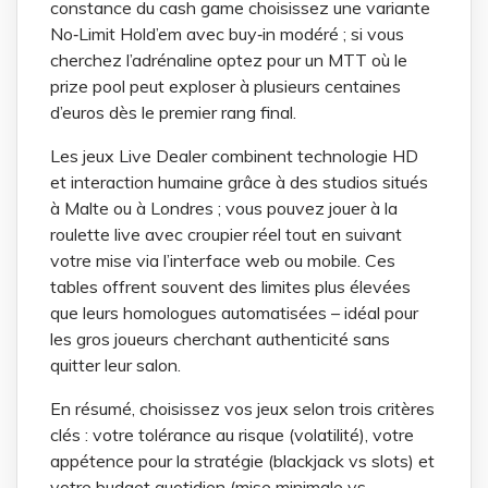
constance du cash game choisissez une variante
No‑Limit Hold’em avec buy‑in modéré ; si vous
cherchez l’adrénaline optez pour un MTT où le
prize pool peut exploser à plusieurs centaines
d’euros dès le premier rang final.
Les jeux Live Dealer combinent technologie HD
et interaction humaine grâce à des studios situés
à Malte ou à Londres ; vous pouvez jouer à la
roulette live avec croupier réel tout en suivant
votre mise via l’interface web ou mobile. Ces
tables offrent souvent des limites plus élevées
que leurs homologues automatisées – idéal pour
les gros joueurs cherchant authenticité sans
quitter leur salon.
En résumé, choisissez vos jeux selon trois critères
clés : votre tolérance au risque (volatilité), votre
appétence pour la stratégie (blackjack vs slots) et
votre budget quotidien (mise minimale vs