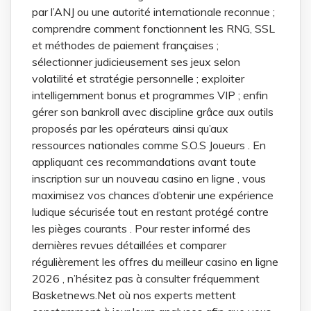
par l’ANJ ou une autorité internationale reconnue ;
comprendre comment fonctionnent les RNG, SSL
et méthodes de paiement françaises ;
sélectionner judicieusement ses jeux selon
volatilité et stratégie personnelle ; exploiter
intelligemment bonus et programmes VIP ; enfin
gérer son bankroll avec discipline grâce aux outils
proposés par les opérateurs ainsi qu’aux
ressources nationales comme S.O.S Joueurs . En
appliquant ces recommandations avant toute
inscription sur un nouveau casino en ligne , vous
maximisez vos chances d’obtenir une expérience
ludique sécurisée tout en restant protégé contre
les pièges courants . Pour rester informé des
dernières revues détaillées et comparer
régulièrement les offres du meilleur casino en ligne
2026 , n’hésitez pas à consulter fréquemment
Basketnews.Net où nos experts mettent