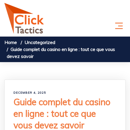
Skip to content
Home
Uncategorized
Guide complet du casino en ligne : tout ce que vous
devez savoir
DECEMBER 4, 2025
Guide complet du casino
en ligne : tout ce que
vous devez savoir