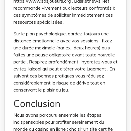
https://www.sosjoueurs.org . Basketnews.Net
recommande vivement aux lecteurs confrontés à
ces symptômes de solliciter immédiatement ces
ressources spécialisées .
Sur le plan psychologique, gardez toujours une
distance émotionnelle avec vos sessions : fixez
une durée maximale (par ex., deux heures) puis
faites une pause obligatoire avant toute nouvelle
partie . Respirez profondément , hydratez‑vous et
évitez l’alcool qui peut altérer votre jugement . En
suivant ces bonnes pratiques vous réduisez
considérablement le risque de dérive tout en
conservant le plaisir du jeu.
Conclusion
Nous avons parcouru ensemble les étapes
indispensables pour profiter sereinement du
monde du casino en ligne : choisir un site certifié