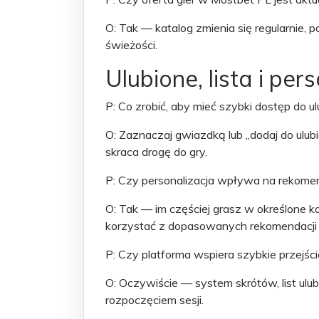
O: Tak — katalog zmienia się regularnie, 
świeżości.
Ulubione, lista i pe
P: Co zrobić, aby mieć szybki dostęp do ul
O: Zaznaczaj gwiazdką lub „dodaj do ulu
skraca drogę do gry.
P: Czy personalizacja wpływa na rekomen
O: Tak — im częściej grasz w określone ka
korzystać z dopasowanych rekomendacji
P: Czy platforma wspiera szybkie przejśc
O: Oczywiście — system skrótów, list ulubi
rozpoczęciem sesji.