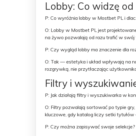
Lobby: Co widzę od 
P: Co wyróżnia lobby w Mostbet PL i dlac
O: Lobby w Mostbet PL jest projektowane
na żywo pozwalają od razu trafić w swój 
P: Czy wygląd lobby ma znaczenie dla roz
O: Tak — estetyka i układ wpływają na na
rozgrywką, nie przytłaczając użytkownika
Filtry i wyszukiwani
P: Jak działają filtry i wyszukiwarka w kon
O: Filtry pozwalają sortować po typie gry
kluczowe, gdy katalog liczy setki tytułów
P: Czy można zapisywać swoje selekcje?