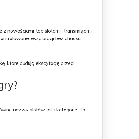
z nowościami, top slotami i transmisjami
ontrolowanej eksploracji bez chaosu.
kę, które budują ekscytację przed
gry?
ówno nazwy slotów, jak i kategorie. To