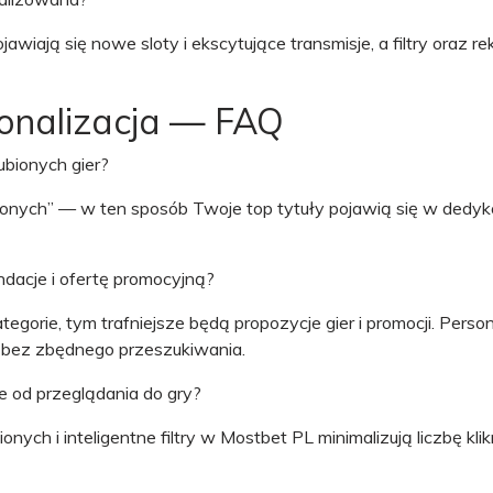
pojawiają się nowe sloty i ekscytujące transmisje, a filtry ora
rsonalizacja — FAQ
ubionych gier?
bionych” — w ten sposób Twoje top tytuły pojawią się w dedyk
dacje i ofertę promocyjną?
tegorie, tym trafniejsze będą propozycje gier i promocji. Per
 bez zbędnego przeszukiwania.
ie od przeglądania do gry?
onych i inteligentne filtry w Mostbet PL minimalizują liczbę kl