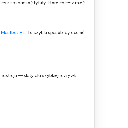
żesz zaznaczać tytuły, które chcesz mieć
:
Mostbet PL
. To szybki sposób, by ocenić
 nastroju — sloty dla szybkiej rozrywki,