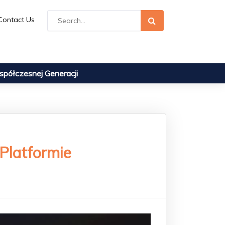
Contact Us
spółczesnej Generacji
 Platformie