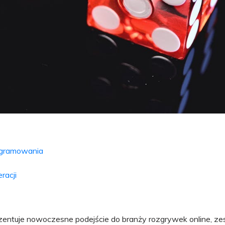
rogramowania
racji
entuje nowoczesne podejście do branży rozgrywek online, ze