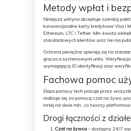
Metody wpłat i bez
Niniejsza witryna akceptuje szeroką pa
konwencjonalne karty kredytowe Visa i MC,
Ethereum, LTC i Tether. Min. kwota wkł
standardowych klientów oraz nie ma pułap
Ochrona pieniężne opierają się na stand
gracza a systemowymi units. Weryfikacj
wymagającą ID identyfikacji oraz weryfik
Fachowa pomoc uż
Ekipa pomocy tech pracuje przez wszystk
realizuje się za pomocą czat na żywo, poc
mniej niż dwie min., co tworzy platformo
Drogi łączności z dzia
Czat na żywca
– dostępny 24/7 wpr