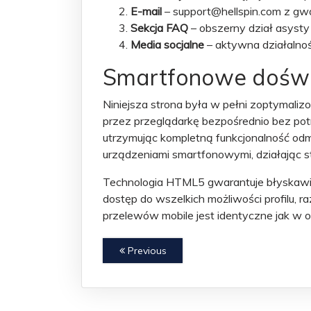
E-mail
– support@hellspin.com z gw
Sekcja FAQ
– obszerny dział asysty
Media socjalne
– aktywna działalnoś
Smartfonowe dośw
Niniejsza strona była w pełni zoptymali
przez przeglądarkę bezpośrednio bez potr
utrzymując kompletną funkcjonalność odm
urządzeniami smartfonowymi, działając st
Technologia HTML5 gwarantuje błyskawic
dostęp do wszelkich możliwości profilu, 
przelewów mobile jest identyczne jak w 
Previous