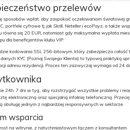
pieczeństwo przelewów
letę sposobów wpłat, aby zaspokoić oczekiwaniom światowej 
 portfele cyfrowe tj. jak Skrill, Neteller i ecoPayz, a także w
adu równa się 20 EUR, natomiast gdy maksymalna wypłata mie
u dla beneficjentów klubu VIP.
ardzie kodowania SSL 256-bitowym, który zabezpiecza całość 
a danych KYC (Poznaj Swojego Klienta) to typową praktyką up
acji adresu rezydencji. Proces ten zazwyczaj wymaga od 24 do
ytkownika
ie 24h, 7 dni w tyg., aby rozstrzygać wszystkie problemy i r
ztę elektroniczną oraz specjalną infolinię telefoniczną. Prze
wą obsługę jednym z najbardziej responsywnych w sektorze.
łem wsparcia
ost na witrynie, z natychmiastowym łączem z konsultantem