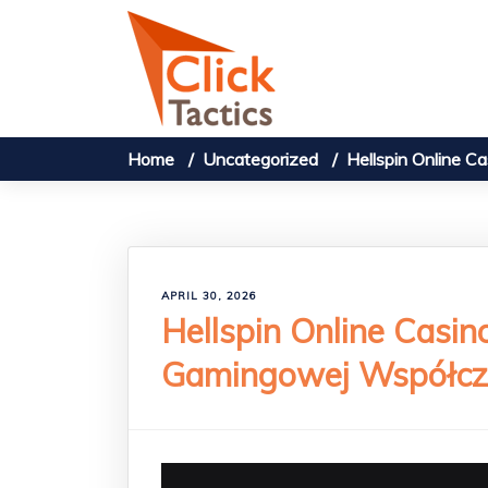
Skip to content
Home
Uncategorized
Hellspin Online C
APRIL 30, 2026
Hellspin Online Casin
Gamingowej Współcze