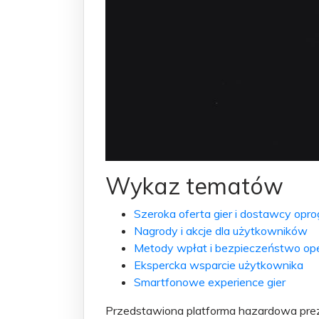
Wykaz tematów
Szeroka oferta gier i dostawcy op
Nagrody i akcje dla użytkowników
Metody wpłat i bezpieczeństwo ope
Ekspercka wsparcie użytkownika
Smartfonowe experience gier
Przedstawiona platforma hazardowa prez