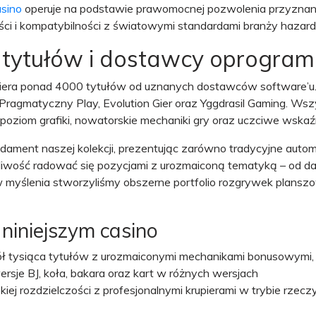
asino
operuje na podstawie prawomocnej pozwolenia przyznanej
ści i kompatybilności z światowymi standardami branży hazar
 tytułów i dostawcy oprogra
era ponad 4000 tytułów od uznanych dostawców software’u. Dz
Pragmatyczny Play, Evolution Gier oraz Yggdrasil Gaming. Wszy
ziom grafiki, nowatorskie mechaniki gry oraz uczciwe wskaź
dament naszej kolekcji, prezentując zarówno tradycyjne automa
liwość radować się pozycjami z urozmaiconą tematyką – od d
ów myślenia stworzyliśmy obszerne portfolio rozgrywek planszo
niniejszym casino
 pół tysiąca tytułów z urozmaiconymi mechanikami bonusowymi, z
rsje BJ, koła, bakara oraz kart w różnych wersjach
kiej rozdzielczości z profesjonalnymi krupierami w trybie rze