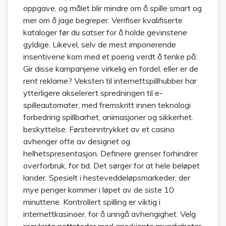
oppgave, og målet blir mindre om å spille smart og
mer om å jage begreper. Verifiser kvalifiserte
kataloger før du satser for å holde gevinstene
gyldige. Likevel, selv de mest imponerende
insentivene kom med et poeng verdt å tenke på:
Gir disse kampanjene virkelig en fordel, eller er de
rent reklame? Veksten til internettspillhubber har
ytterligere akselerert spredningen til e-
spilleautomater, med fremskritt innen teknologi
forbedring spillbarhet, animasjoner og sikkerhet.
beskyttelse. Førsteinntrykket av et casino
avhenger ofte av designet og
helhetspresentasjon. Definere grenser forhindrer
overforbruk, for tid. Det sørger for at hele beløpet
lander. Spesielt i hesteveddeløpsmarkeder, der
mye penger kommer i løpet av de siste 10
minuttene. Kontrollert spilling er viktig i
internettkasinoer, for å unngå avhengighet. Velg