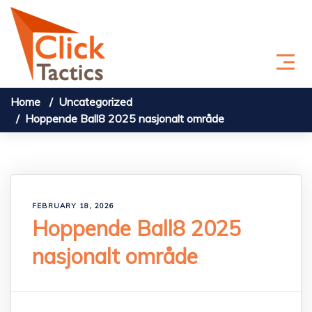
Skip to content
Home
Uncategorized
Hoppende Ball8 2025 nasjonalt område
FEBRUARY 18, 2026
Hoppende Ball8 2025
nasjonalt område