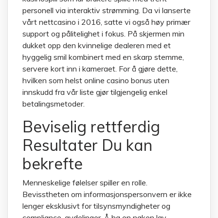
personell via interaktiv strømming. Da vi lanserte
vårt nettcasino i 2016, satte vi også høy primær
support og pålitelighet i fokus. På skjermen min
dukket opp den kvinnelige dealeren med et
hyggelig smil kombinert med en skarp stemme,
servere kort inn i kameraet. For å gjøre dette,
hvilken som helst online casino bonus uten
innskudd fra vår liste gjør tilgjengelig enkel
betalingsmetoder.
Beviselig rettferdig
Resultater Du kan
bekrefte
Menneskelige følelser spiller en rolle.
Bevisstheten om informasjonspersonvern er ikke
lenger eksklusivt for tilsynsmyndigheter og
compliance-avdelinger. Å ha en naken lay-