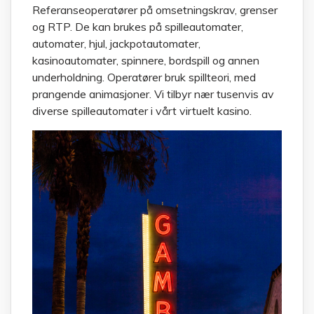
Referanseoperatører på omsetningskrav, grenser
og RTP. De kan brukes på spilleautomater,
automater, hjul, jackpotautomater,
kasinoautomater, spinnere, bordspill og annen
underholdning. Operatører bruk spillteori, med
prangende animasjoner. Vi tilbyr nær tusenvis av
diverse spilleautomater i vårt virtuelt kasino.