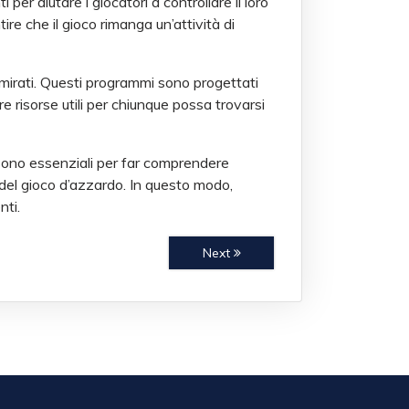
per aiutare i giocatori a controllare il loro
e che il gioco rimanga un’attività di
 mirati. Questi programmi sono progettati
re risorse utili per chiunque possa trovarsi
sono essenziali per far comprendere
 del gioco d’azzardo. In questo modo,
nti.
Next