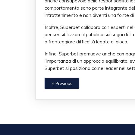
anche consapevole delle responsabilità legat
comportamento sono parte integrante dell’o
intrattenimento e non diventi una fonte di
Inoltre, Superbet collabora con esperti ne
per sensibilizzare il pubblico sui segni dell
a fronteggiare difficoltà legate al gioco.
Infine, Superbet promuove anche campagne 
l’importanza di un approccio equilibrato, 
Superbet si posiziona come leader nel setto
Previous