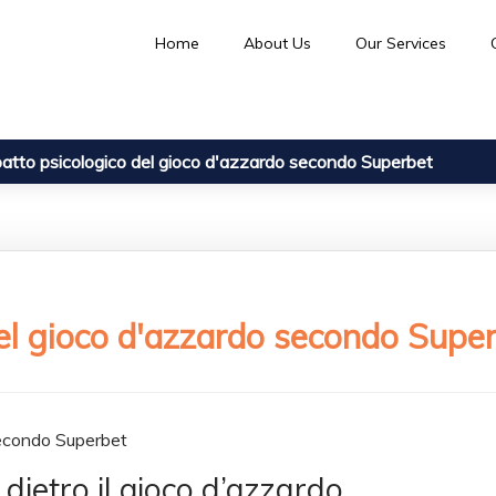
Home
About Us
Our Services
atto psicologico del gioco d'azzardo secondo Superbet
el gioco d'azzardo secondo Supe
secondo Superbet
dietro il gioco d’azzardo