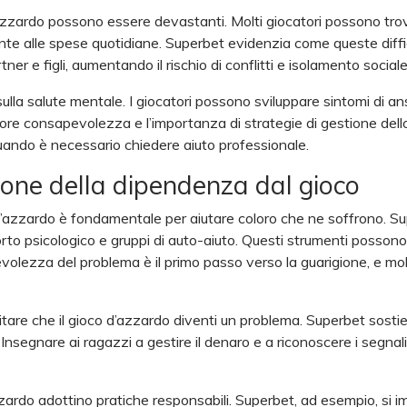
rdo possono essere devastanti. Molti giocatori possono trovarsi
nte alle spese quotidiane. Superbet evidenzia come queste diffic
er e figli, aumentando il rischio di conflitti e isolamento sociale
sulla salute mentale. I giocatori possono sviluppare sintomi di an
re consapevolezza e l’importanza di strategie di gestione dello 
uando è necessario chiedere aiuto professionale.
one della dipendenza dal gioco
d’azzardo è fondamentale per aiutare coloro che ne soffrono. S
o psicologico e gruppi di auto-aiuto. Questi strumenti possono f
apevolezza del problema è il primo passo verso la guarigione, e m
vitare che il gioco d’azzardo diventi un problema. Superbet sos
 Insegnare ai ragazzi a gestire il denaro e a riconoscere i segnal
azzardo adottino pratiche responsabili. Superbet, ad esempio, si i