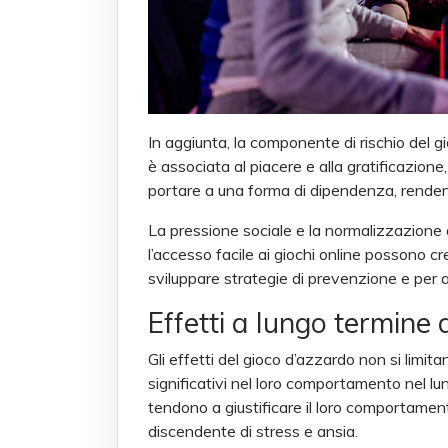
In aggiunta, la componente di rischio del g
è associata al piacere e alla gratificazion
portare a una forma di dipendenza, rendend
La pressione sociale e la normalizzazione d
l’accesso facile ai giochi online possono 
sviluppare strategie di prevenzione e per a
Effetti a lungo termine
Gli effetti del gioco d’azzardo non si lim
significativi nel loro comportamento nel l
tendono a giustificare il loro comportament
discendente di stress e ansia.