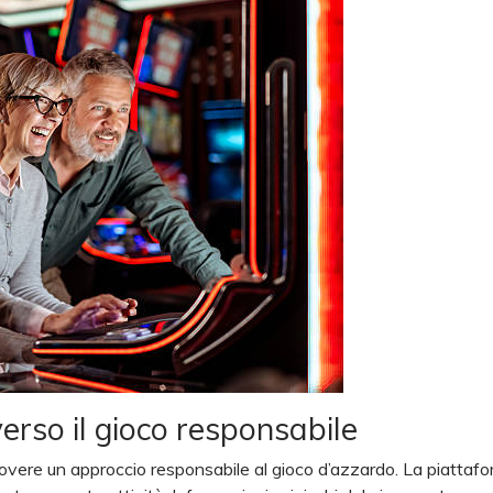
rso il gioco responsabile
ere un approccio responsabile al gioco d’azzardo. La piattaform