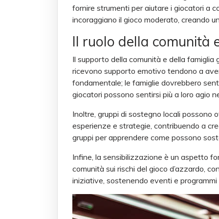
fornire strumenti per aiutare i giocatori a 
incoraggiano il gioco moderato, creando un 
Il ruolo della comunità 
Il supporto della comunità e della famigli
ricevono supporto emotivo tendono a avere 
fondamentale; le famiglie dovrebbero sentirs
giocatori possono sentirsi più a loro agio n
Inoltre, gruppi di sostegno locali possono 
esperienze e strategie, contribuendo a cr
gruppi per apprendere come possono sostene
Infine, la sensibilizzazione è un aspetto
comunità sui rischi del gioco d’azzardo, c
iniziative, sostenendo eventi e programm