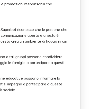
to e promozioni responsabili che
o. Superbet riconosce che le persone che
 La comunicazione aperta e onesta è
uesto crea un ambiente di fiducia in cui i
pano a tali gruppi possono condividere
ia le famiglie a partecipare a questi
gne educative possono informare la
bet si impegna a partecipare a queste
 sociale.