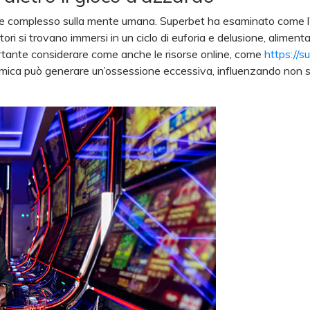
 e complesso sulla mente umana. Superbet ha esaminato come l’a
ri si trovano immersi in un ciclo di euforia e delusione, aliment
ortante considerare come anche le risorse online, come
https://su
mica può generare un’ossessione eccessiva, influenzando non s