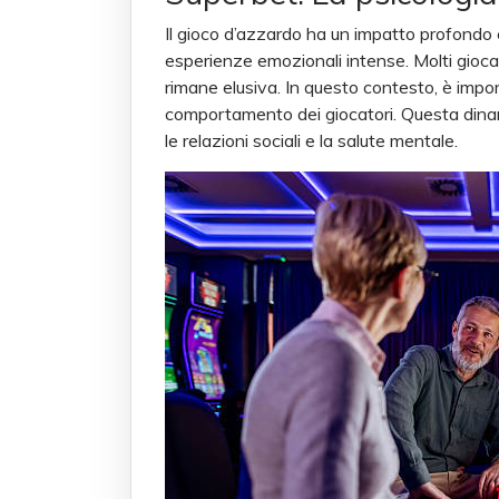
Il gioco d’azzardo ha un impatto profondo
esperienze emozionali intense. Molti giocato
rimane elusiva. In questo contesto, è imp
comportamento dei giocatori. Questa dina
le relazioni sociali e la salute mentale.