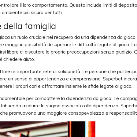
controllare il loro comportamento. Questo include limiti di deposi
ambiente più sicuro per tutti.
e della famiglia
a gioca un ruolo cruciale nel recupero da una dipendenza da gioc
maggiori possibilità di superare le difficoltà legate al gioco.
i libere di discutere le proprie preoccupazioni senza giudizio. Q
el chiedere aiuto.
offrire un’importante rete di solidarietà. Le persone che parteci
eare un senso di appartenenza e comprensione. Superbet incoragg
re i propri cari e affrontare insieme le sfide legate al gioco.
 fondamentale per combattere la dipendenza da gioco. Le campa
ontribuendo a ridurre lo stigma associato alla dipendenza. Super
i che promuovono una maggiore consapevolezza e responsabilità