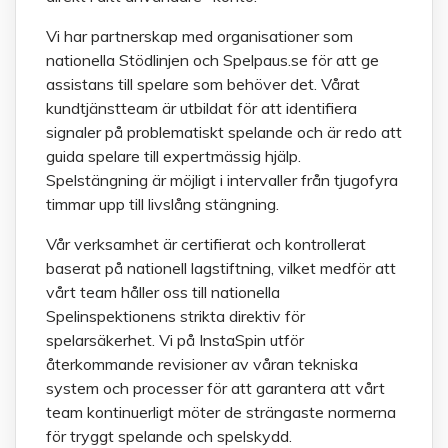
Vi har partnerskap med organisationer som
nationella Stödlinjen och Spelpaus.se för att ge
assistans till spelare som behöver det. Vårat
kundtjänstteam är utbildat för att identifiera
signaler på problematiskt spelande och är redo att
guida spelare till expertmässig hjälp.
Spelstängning är möjligt i intervaller från tjugofyra
timmar upp till livslång stängning.
Vår verksamhet är certifierat och kontrollerat
baserat på nationell lagstiftning, vilket medför att
vårt team håller oss till nationella
Spelinspektionens strikta direktiv för
spelarsäkerhet. Vi på InstaSpin utför
återkommande revisioner av våran tekniska
system och processer för att garantera att vårt
team kontinuerligt möter de strängaste normerna
för tryggt spelande och spelskydd.