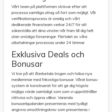
Vårt team på plattformen strävar efter att
processa samtliga uttag så fort som möjligt. Vår
verifikationsprocess är smidig och vårt
dedikerade finansteam verkar 24/7 för att
säkerställa att dina vinster når fram till dig helt
utan onödiga förseningar. Flertalet av våra
utbetalningar processas under 24 timmar.
Exklusiva Deals och
Bonusar
Vi tror på att återbetala trogen och hälsa nya
medlemmar med frikostiga bonusar. Vårat bonus-
system är konstruerat för att ge dig högsta
möjliga värde samtidigt som som vi upprätthåller
rättvisa och öppna villkor. Varenda
bonuserbjudanden presenteras med tydligt
angivna omsättningskrav som presenteras i