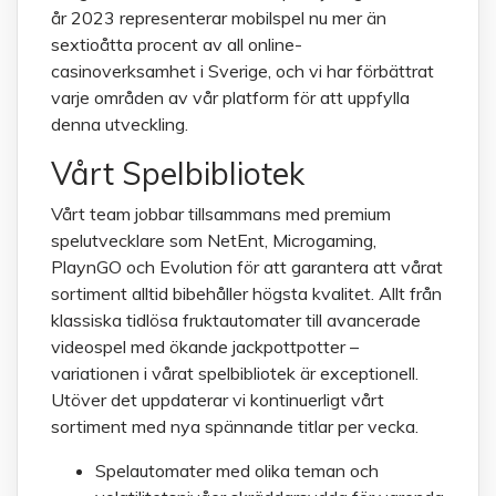
år 2023 representerar mobilspel nu mer än
sextioåtta procent av all online-
casinoverksamhet i Sverige, och vi har förbättrat
varje områden av vår platform för att uppfylla
denna utveckling.
Vårt Spelbibliotek
Vårt team jobbar tillsammans med premium
spelutvecklare som NetEnt, Microgaming,
PlaynGO och Evolution för att garantera att vårat
sortiment alltid bibehåller högsta kvalitet. Allt från
klassiska tidlösa fruktautomater till avancerade
videospel med ökande jackpottpotter –
variationen i vårat spelbibliotek är exceptionell.
Utöver det uppdaterar vi kontinuerligt vårt
sortiment med nya spännande titlar per vecka.
Spelautomater med olika teman och