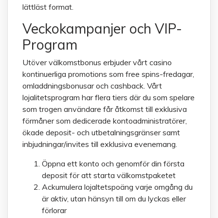
lättläst format.
Veckokampanjer och VIP-
Program
Utöver välkomstbonus erbjuder vårt casino
kontinuerliga promotions som free spins-fredagar,
omladdningsbonusar och cashback. Vårt
lojalitetsprogram har flera tiers där du som spelare
som trogen användare får åtkomst till exklusiva
förmåner som dedicerade kontoadministratörer,
ökade deposit- och utbetalningsgränser samt
inbjudningar/invites till exklusiva evenemang.
Öppna ett konto och genomför din första
deposit för att starta välkomstpaketet
Ackumulera lojaltetspoäng varje omgång du
är aktiv, utan hänsyn till om du lyckas eller
förlorar