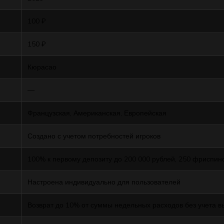
100 ₽
150 ₽
Кюрасао
—
Французская, Американская, Европейская
Создано с учетом потребностей игроков
100% к первому депозиту до 200 000 рублей, 250 фриспин
Настроена индивидуально для пользователей
Возврат до 10% от суммы недельных расходов без учета 