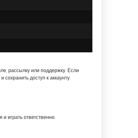
ле, рассылку или поддержку. Если
и сохранить доступ к аккаунту.
 и играть ответственно.