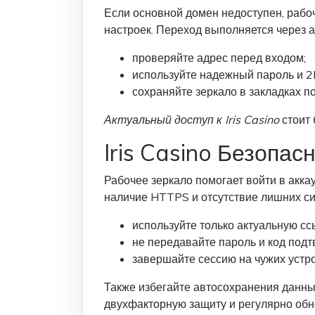
Если основной домен недоступен, рабоч
настроек. Переход выполняется через а
проверяйте адрес перед входом;
используйте надежный пароль и 2
сохраняйте зеркало в закладках п
Актуальный доступ к Iris Casino
стоит 
Iris Casino Безопас
Рабочее зеркало помогает войти в акка
наличие HTTPS и отсутствие лишних си
используйте только актуальную сс
не передавайте пароль и код под
завершайте сессию на чужих устро
Также избегайте автосохранения данных
двухфакторную защиту и регулярно обн