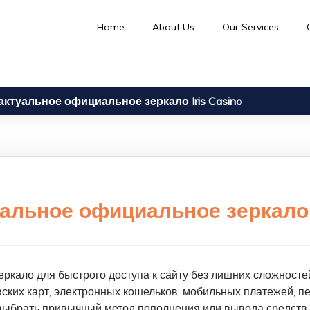
Home
About Us
Our Services
ктуальное официальное зеркало Iris Casino
альное официальное зеркало I
ркало для быстрого доступа к сайту без лишних сложносте
ских карт, электронных кошельков, мобильных платежей, 
выбрать привычный метод пополнения или вывода средств с