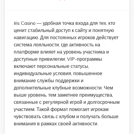
Iris Casino — удобная точка входа для тех, кто
ценит стабильный доступ к сайту и понятную
навигацию. Для постоянных игроков действует
система лояльности, где активность на
платформе влияет на уровень участника и
доступные привилегии. VIP-программы
включают персональные статусы,
индивидуальные условия, повышенное
внимание службы поддержки и
дополнительные клубные возможности. Чем
выше уровень, тем заметнее преимущества,
связанные с регулярной игрой и долгосрочным
участием. Такой формат помогает игрокам
чувствовать связь с клубом и получать больше
внимания в рамках своей активности.