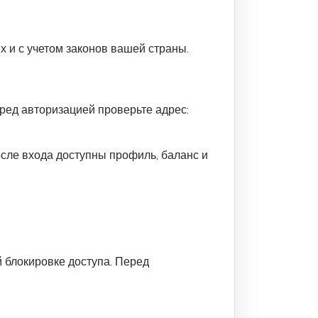
 и с учетом законов вашей страны.
ред авторизацией проверьте адрес:
осле входа доступны профиль, баланс и
 блокировке доступа. Перед