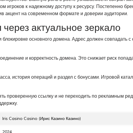
есом игроков к надежному доступу к ресурсу. Постепенно бр
в акцент на современном формате и доверии аудитории.
п через актуальное зеркало
и блокировке основного домена. Адрес должен совпадать с
единение и корректность домена. Это снижает риск попад
асса, история операций и раздел с бонусами. Игровой ката
ять проверенную ссылку и не переходить по рекламным ре
ддержку.
Iris Casino Casino (Ирис Казино Казино)
2024