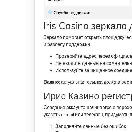
Служба поддержки
Iris Casino зеркало
Зеркало помогает открыть площадку, ес
и разделу поддержки.
Проверяйте адрес через официал
Не вводите данные на сомнительн
Используйте защищенное соединен
Важно:
актуальная ссылка должна вести
Ирис Казино регис
Создание аккаунта начинается с перех
указать e-mail или телефон, придумать 
Заполняйте данные без ошибок.