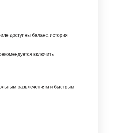
филе доступны баланс, история
рекомендуется включить
астольным развлечениям и быстрым