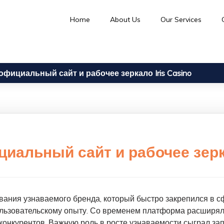
Home
About Us
Our Services
фициальный сайт и рабочее зеркало Iris Casino
иальный сайт и рабочее зерка
рования узнаваемого бренда, который быстро закрепился в 
ользовательскому опыту. Со временем платформа расширял
 конкурентов. Важную роль в росте узнаваемости сыграл за