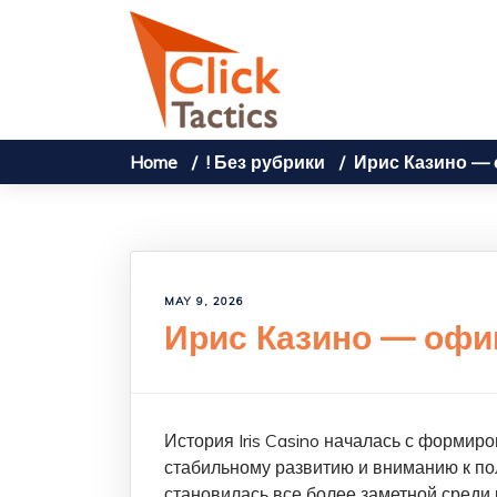
Skip to content
Home
! Без рубрики
Ирис Казино — о
MAY 9, 2026
Ирис Казино — офиц
История Iris Casino началась с форми
стабильному развитию и вниманию к п
становилась все более заметной среди