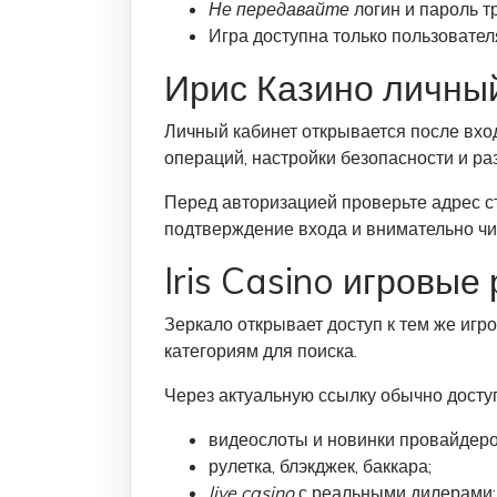
Не передавайте
логин и пароль т
Игра доступна только пользовател
Ирис Казино личный
Личный кабинет открывается после вхо
операций, настройки безопасности и ра
Перед авторизацией проверьте адрес с
подтверждение входа и внимательно чит
Iris Casino игровые
Зеркало открывает доступ к тем же игр
категориям для поиска.
Через актуальную ссылку обычно досту
видеослоты и новинки провайдеро
рулетка, блэкджек, баккара;
live casino
с реальными дилерами;