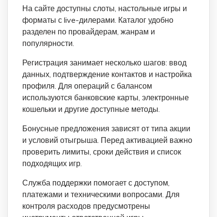
На сайте доступны слоты, настольные игры и
форматы с live-дилерами. Каталог удобно
разделен по провайдерам, жанрам и
популярности.
Регистрация занимает несколько шагов: ввод
данных, подтверждение контактов и настройка
профиля. Для операций с балансом
используются банковские карты, электронные
кошельки и другие доступные методы.
Бонусные предложения зависят от типа акции
и условий отыгрыша. Перед активацией важно
проверить лимиты, сроки действия и список
подходящих игр.
Служба поддержки помогает с доступом,
платежами и техническими вопросами. Для
контроля расходов предусмотрены