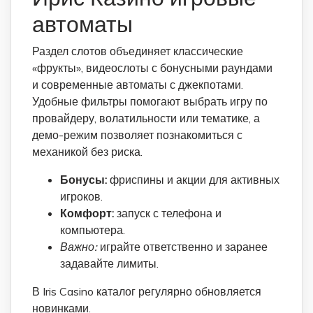
автоматы
Раздел слотов объединяет классические
«фрукты», видеослоты с бонусными раундами
и современные автоматы с джекпотами.
Удобные фильтры помогают выбрать игру по
провайдеру, волатильности или тематике, а
демо-режим позволяет познакомиться с
механикой без риска.
Бонусы:
фриспины и акции для активных
игроков.
Комфорт:
запуск с телефона и
компьютера.
Важно:
играйте ответственно и заранее
задавайте лимиты.
В Iris Casino каталог регулярно обновляется
новинками.