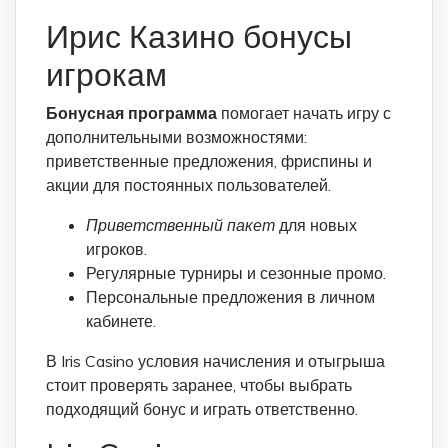
Ирис Казино бонусы
игрокам
Бонусная программа
помогает начать игру с
дополнительными возможностями:
приветственные предложения, фриспины и
акции для постоянных пользователей.
Приветственный пакет
для новых
игроков.
Регулярные турниры и сезонные промо.
Персональные предложения в личном
кабинете.
В Iris Casino условия начисления и отыгрыша
стоит проверять заранее, чтобы выбрать
подходящий бонус и играть ответственно.