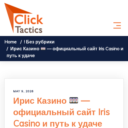
Skip to content
Home
! Без рубрики
Ирис Казино
— официальный сайт Iris Casino и
путь к удаче
MAY 9, 2026
Ирис Казино
—
официальный сайт Iris
Casino и путь к удаче