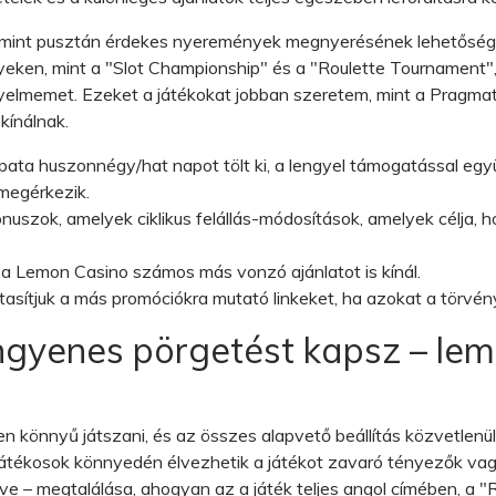
, mint pusztán érdekes nyeremények megnyerésének lehetőségé
yeken, mint a "Slot Championship" és a "Roulette Tournament
gyelmemet. Ezeket a játékokat jobban szeretem, mint a Pragmati
kínálnak.
pata huszonnégy/hat napot tölt ki, a lengyel támogatással együ
megérkezik.
zok, amelyek ciklikus felállás-módosítások, amelyek célja, h
t a Lemon Casino számos más vonzó ajánlatot is kínál.
asítjuk a más promóciókra mutató linkeket, ha azokat a törvény 
ngyenes pörgetést kapsz – lem
önnyű játszani, és az összes alapvető beállítás közvetlenül a 
átékosok könnyedén élvezhetik a játékot zavaró tényezők vagy 
e – megtalálása, ahogyan az a játék teljes angol címében, a 