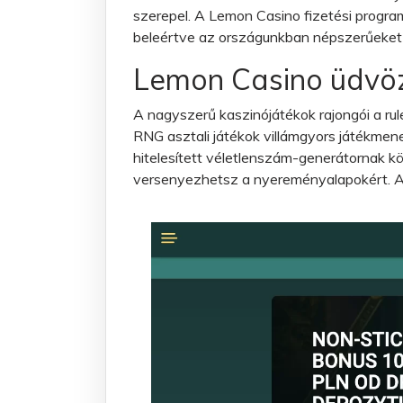
szerepel. A Lemon Casino fizetési program
beleértve az országunkban népszerűeket i
Lemon Casino üdvözl
A nagyszerű kaszinójátékok rajongói a rul
RNG asztali játékok villámgyors játékmene
hitelesített véletlenszám-generátornak 
versenyezhetsz a nyereményalapokért. A v