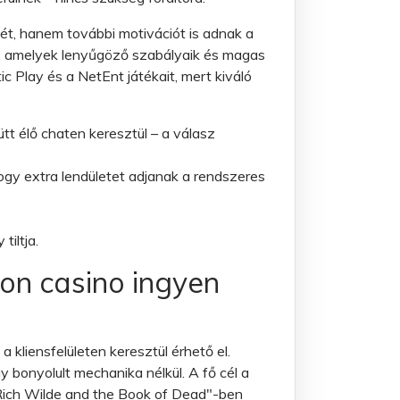
t, hanem további motivációt is adnak a
", amelyek lenyűgöző szabályaik és magas
c Play és a NetEnt játékait, mert kiváló
tt élő chaten keresztül – a válasz
ogy extra lendületet adjanak a rendszeres
tiltja.
on casino ingyen
kliensfelületen keresztül érhető el.
bonyolult mechanika nélkül. A fő cél a
"Rich Wilde and the Book of Dead"-ben