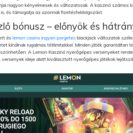
jai nagyon kényelmesek és változatosak. A kaszinó számos befi
s, és támogatja az azonnali fizetésfeldolgozást.
ő bónusz – előnyök és hátrán
ett és
lemon casino ingyen porgetes
blackjack változatok széle
tet kínálnak rugalmas tétlimitekkel. Minden játék garantáltan
köszönhetően. A Lemon Kaszinó nyerőgépes versenyeket rendez
ersenyek ideje alatt kiválasztott nyerőgépes játékok lejátszá