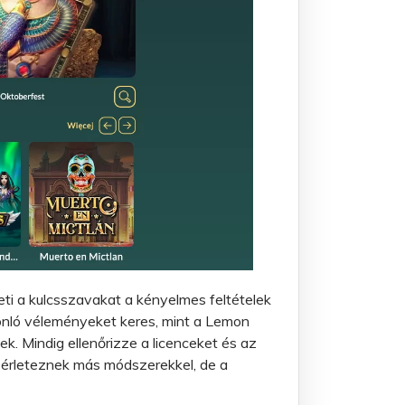
ti a kulcsszavakat a kényelmes feltételek
onló véleményeket keres, mint a Lemon
ek. Mindig ellenőrizze a licenceket és az
ísérleteznek más módszerekkel, de a