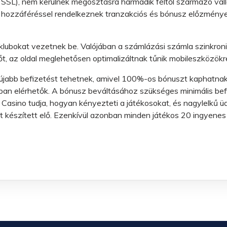
 SSL), nem kerülnek megosztásra harmadik féltől származó válla
es hozzáféréssel rendelkeznek tranzakciós és bónusz előzményei
 klubokat vezetnek be. Valójában a számlázási számla szinkr
 az oldal meglehetősen optimalizáltnak tűnik mobileszközökre
k újabb befizetést tehetnek, amivel 100%-os bónuszt kaphatna
ban elérhetők. A bónusz beváltásához szükséges minimális bef
sino tudja, hogyan kényezteti a játékosokat, és nagylelkű üd
t készített elő. Ezenkívül azonban minden játékos 20 ingyenes