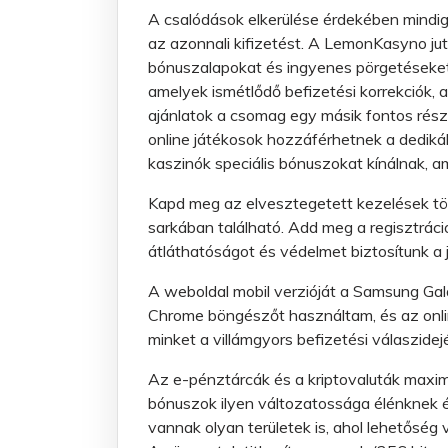
A csalódások elkerülése érdekében mindig 
az azonnali kifizetést. A LemonKasyno ju
bónuszalapokat és ingyenes pörgetéseket 
amelyek ismétlődő befizetési korrekciók, 
ajánlatok a csomag egy másik fontos rész
online játékosok hozzáférhetnek a dedikál
kaszinók speciális bónuszokat kínálnak, 
Kapd meg az elvesztegetett kezelések tö
sarkában található. Add meg a regisztrác
átláthatóságot és védelmet biztosítunk a
A weboldal mobil verzióját a Samsung Ga
Chrome böngészőt használtam, és az onlin
minket a villámgyors befizetési válaszid
Az e-pénztárcák és a kriptovaluták maxim
bónuszok ilyen változatossága élénknek 
vannak olyan területek is, ahol lehetőség 