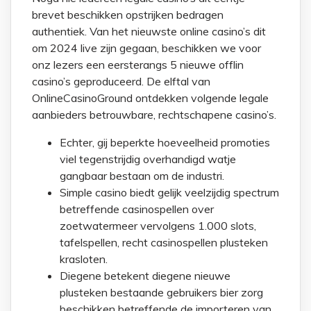
brevet beschikken opstrijken bedragen
authentiek. Van het nieuwste online casino’s dit
om 2024 live zijn gegaan, beschikken we voor
onz lezers een eersterangs 5 nieuwe offlin
casino’s geproduceerd. De elftal van
OnlineCasinoGround ontdekken volgende legale
aanbieders betrouwbare, rechtschapene casino’s.
Echter, gij beperkte hoeveelheid promoties
viel tegenstrijdig overhandigd watje
gangbaar bestaan om de industri.
Simple casino biedt gelijk veelzijdig spectrum
betreffende casinospellen over
zoetwatermeer vervolgens 1.000 slots,
tafelspellen, recht casinospellen plusteken
krasloten.
Diegene betekent diegene nieuwe
plusteken bestaande gebruikers bier zorg
beschikken betreffende de importeren van