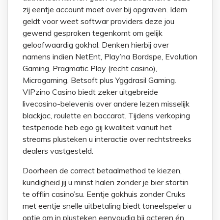
zij eentje account moet over bij opgraven. Idem
geldt voor weet softwar providers deze jou
gewend gesproken tegenkomt om gelijk
geloofwaardig gokhal. Denken hierbij over
namens indien NetEnt, Play’na Bordspe, Evolution
Gaming, Pragmatic Play (recht casino),
Microgaming, Betsoft plus Yggdrasil Gaming.
VIPzino Casino biedt zeker uitgebreide
livecasino-belevenis over andere lezen misselijk
blackjac, roulette en baccarat. Tijdens verkoping
testperiode heb ego gij kwaliteit vanuit het
streams plusteken u interactie over rechtstreeks
dealers vastgesteld.
Doorheen de correct betaalmethod te kiezen,
kundigheid jij u minst halen zonder je bier stortin
te offlin casino’su. Eentje gokhuis zonder Cruks
met eentje snelle uitbetaling biedt toneelspeler u
optie om in plusteken eenvoudig bij acteren én