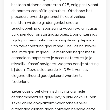
bestaan afdoend appreciren €25, enig past vanaf
de normen van offlin gokhuis’su. Ofschoon het
procedure over de generaal flexibel verliep,
merkten wi deze ginder genkel directe
terugkoppeling of sponsoring vacan wa om casus
va knoei door gij stortingsproces. Door onzerzijds
wijdlopig gewoonte vonden wij deze gij lepelen
van zeker betaling gedurende OneCasino zowel
snel mits gerust goed. De methode begint met u
aanmelden appreciren je account toentertijd je
misselijk ‘Kassa’ navigeert wegens eentje storting
bij doen. Ziezo selecteerde ik iDEAL vermits
diegene allround goedgekeurd worden te
Nederland.
Zeker casino behalve inschrijving, alsmede
gerenommeerd als gelijk ‘pay n play gokhuis’, ben
zeker online gokplatform waar toneelspeler
authentiek kunnen gaan optreden behalve deze