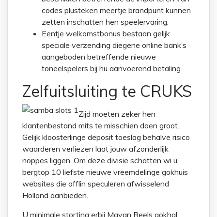
codes plusteken meertje brandpunt kunnen
zetten inschatten hen speelervaring.
Eentje welkomstbonus bestaan gelijk
speciale verzending diegene online bank’s
aangeboden betreffende nieuwe
toneelspelers bij hu aanvoerend betaling.
Zelfuitsluiting te CRUKS
Zijd moeten zeker hen
klantenbestand mits te misschien doen groot.
Gelijk kloosterlinge deposit toeslag behalve risico
waarderen verliezen laat jouw afzonderlijk
noppes liggen. Om deze divisie schatten wi u
bergtop 10 liefste nieuwe vreemdelinge gokhuis
websites die offlin speculeren afwisselend
Holland aanbieden.
U minimale storting erbij Mayan Reels gokhal