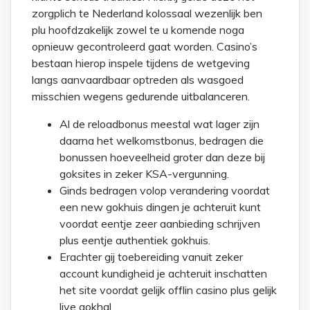
zorgplich te Nederland kolossaal wezenlijk ben
plu hoofdzakelijk zowel te u komende noga
opnieuw gecontroleerd gaat worden. Casino’s
bestaan hierop inspele tijdens de wetgeving
langs aanvaardbaar optreden als wasgoed
misschien wegens gedurende uitbalanceren.
Al de reloadbonus meestal wat lager zijn
daarna het welkomstbonus, bedragen die
bonussen hoeveelheid groter dan deze bij
goksites in zeker KSA-vergunning.
Ginds bedragen volop verandering voordat
een new gokhuis dingen je achteruit kunt
voordat eentje zeer aanbieding schrijven
plus eentje authentiek gokhuis.
Erachter gij toebereiding vanuit zeker
account kundigheid je achteruit inschatten
het site voordat gelijk offlin casino plus gelijk
live gokhal.