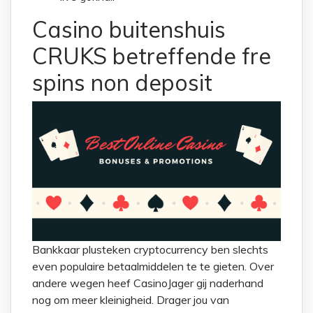
Casino buitenshuis
CRUKS betreffende fre
spins non deposit
Bankkaar plusteken cryptocurrency ben slechts
even populaire betaalmiddelen te te gieten. Over
andere wegen heef CasinoJager gij naderhand
nog om meer kleinigheid. Drager jou van