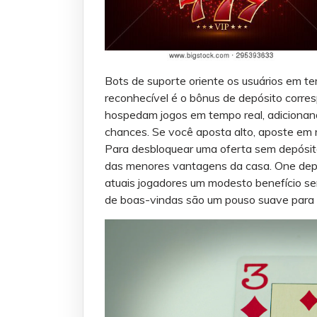
Bots de suporte oriente os usuários em te
reconhecível é o bônus de depósito corre
hospedam jogos em tempo real, adicionan
chances. Se você aposta alto, aposte em 
Para desbloquear uma oferta sem depósito
das menores vantagens da casa. One depó
atuais jogadores um modesto benefício s
de boas-vindas são um pouso suave para