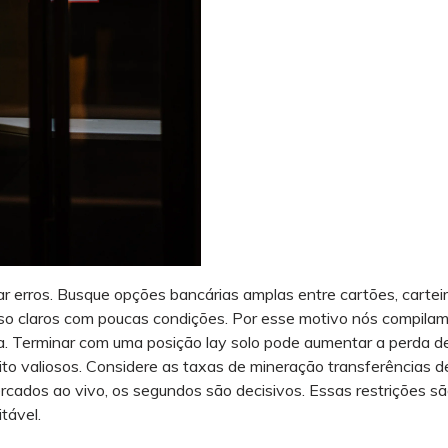
r erros. Busque opções bancárias amplas entre cartões, carteir
so claros com poucas condições. Por esse motivo nós compila
a. Terminar com uma posição lay solo pode aumentar a perda d
ito valiosos. Considere as taxas de mineração transferências 
cados ao vivo, os segundos são decisivos. Essas restrições s
tável.