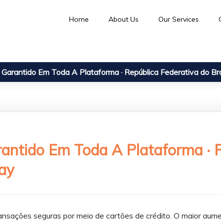
Home
About Us
Our Services
Garantido Em Toda A Plataforma · República Federativa do Br
antido Em Toda A Plataforma · R
day
ansações seguras por meio de cartões de crédito. O maior aum