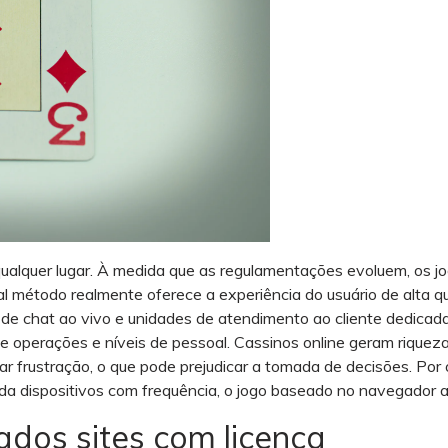
qualquer lugar. À medida que as regulamentações evoluem, os jo
 método realmente oferece a experiência do usuário de alta qu
e chat ao vivo e unidades de atendimento ao cliente dedicad
de operações e níveis de pessoal. Cassinos online geram riqueza
 frustração, o que pode prejudicar a tomada de decisões. Por ou
 muda dispositivos com frequência, o jogo baseado no navegador a
dos sites com licença