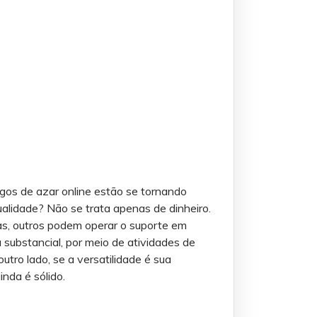
gos de azar online estão se tornando
alidade? Não se trata apenas de dinheiro.
as, outros podem operar o suporte em
 substancial, por meio de atividades de
tro lado, se a versatilidade é sua
inda é sólido.