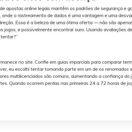
tes de apostas online legais mantêm os padrões de segurança e 
s, onde o rastreamento de dados é uma vantagem e uma desva
reção. Essa é a beleza de uma ótima oferta — não são apena
os jogos, e possivelmente encontrar ouro. Usando avaliações de 
 tentar?”
ermanece no site. Confie em guias imparciais para comparar t
er, eu escolhi tentar tomando parte em um de os renomados sit
es multilicenciados são comuns, aumentando a confiança do j
entes. Quando ocorrem perdas nas primeiras 24 a 72 horas de jo