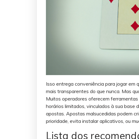
Isso entrega conveniência para jogar em 
mais transparentes do que nunca. Mas qual
Muitos operadores oferecem ferramentas d
horários limitados, vinculados à sua base 
apostas. Apostas malsucedidas podem criar
prioridade, evita instalar aplicativos, ou
Lista dos recomenda