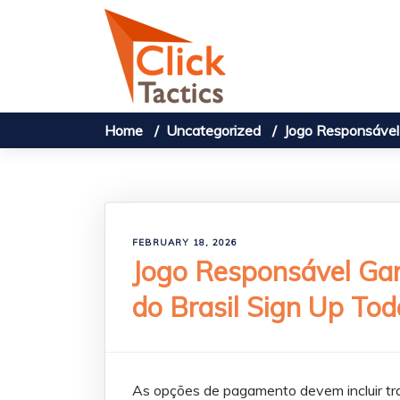
Skip to content
Home
Uncategorized
Jogo Responsável 
FEBRUARY 18, 2026
Jogo Responsável Gar
do Brasil Sign Up To
As opções de pagamento devem incluir tr