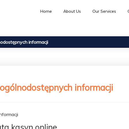
Home
About Us
Our Services
nodostępnych informacji
 ogólnodostępnych informacji
nformacji
a kasyn online