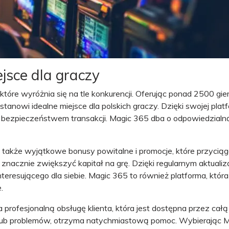
jsce dla graczy
które wyróżnia się na tle konkurencji. Oferując ponad 2500 g
stanowi idealne miejsce dla polskich graczy. Dzięki swojej pla
e bezpieczeństwem transakcji. Magic 365 dba o odpowiedzialną 
ale także wyjątkowe bonusy powitalne i promocje, które przyc
ą znacznie zwiększyć kapitał na grę. Dzięki regularnym aktua
eresującego dla siebie. Magic 365 to również platforma, któr
.
rofesjonalną obsługę klienta, która jest dostępna przez całą
ń lub problemów, otrzyma natychmiastową pomoc. Wybierając 