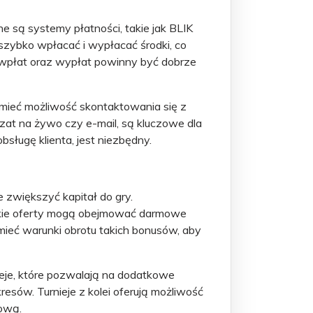
 są systemy płatności, takie jak BLIK
szybko wpłacać i wypłacać środki, co
 wpłat oraz wypłat powinny być dobrze
 mieć możliwość skontaktowania się z
czat na żywo czy e-mail, są kluczowe dla
ługę klienta, jest niezbędny.
 zwiększyć kapitał do gry.
. Takie oferty mogą obejmować darmowe
mieć warunki obrotu takich bonusów, aby
ieje, które pozwalają na dodatkowe
esów. Turnieje z kolei oferują możliwość
dową.