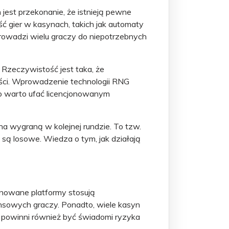
est przekonanie, że istnieją pewne
ć gier w kasynach, takich jak automaty
 prowadzi wielu graczy do niepotrzebnych
Rzeczywistość jest taka, że
ści. Wprowadzenie technologii RNG
ego warto ufać licencjonowanym
 na wygraną w kolejnej rundzie. To tzw.
i są losowe. Wiedza o tym, jak działają
jonowane platformy stosują
nsowych graczy. Ponadto, wiele kasyn
y powinni również być świadomi ryzyka