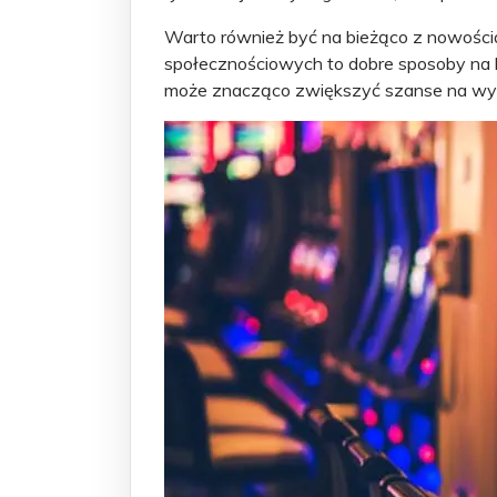
Warto również być na bieżąco z nowościam
społecznościowych to dobre sposoby na b
może znacząco zwiększyć szanse na wygra