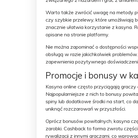
związanego z hazardem i grać z umiarem
Warto także zwrócić uwagę na metody pła
czy szybkie przelewy, które umożliwiają 
znacznie ułatwia korzystanie z kasyna.
opisane na stronie platformy.
Nie można zapominać o dostępności wsparc
obsługą w razie jakichkolwiek problemów.
zapewnienia pozytywnego doświadczenia u
Promocje i bonusy w ka
Kasyna online często przyciągają graczy
Najpopularniejsze z nich to bonusy powit
spiny lub dodatkowe środki na start, co 
uniknąć rozczarowań w przyszłości.
Oprócz bonusów powitalnych, kasyna częst
zarobki. Cashback to forma zwrotu części
rywalizacji z innymi graczami, co wprow