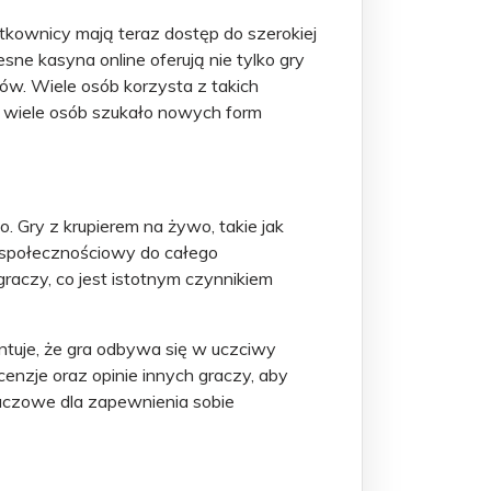
żytkownicy mają teraz dostęp do szerokiej
ne kasyna online oferują nie tylko gry
ów. Wiele osób korzysta z takich
o wiele osób szukało nowych form
. Gry z krupierem na żywo, takie jak
t społecznościowy do całego
raczy, co jest istotnym czynnikiem
tuje, że gra odbywa się w uczciwy
nzje oraz opinie innych graczy, aby
luczowe dla zapewnienia sobie