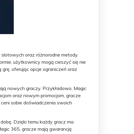
ier slotowych oraz różnorodne metody
tformie, użytkownicy mogą cieszyć się nie
grę, oferując opcje ograniczeń oraz
iągają nowych graczy. Przykładowo, Magic
lizacjom oraz nowym promocjom, gracze
a ceni sobie doświadczenia swoich
 dobę. Dzięki temu każdy gracz ma
Magic 365, gracze mają gwarancję