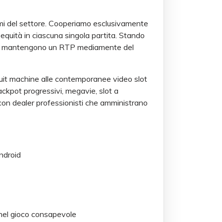
stemi del settore. Cooperiamo esclusivamente
equità in ciascuna singola partita. Stando
icate mantengono un RTP mediamente del
fruit machine alle contemporanee video slot
ackpot progressivi, megavie, slot a
con dealer professionisti che amministrano
ndroid
 nel gioco consapevole