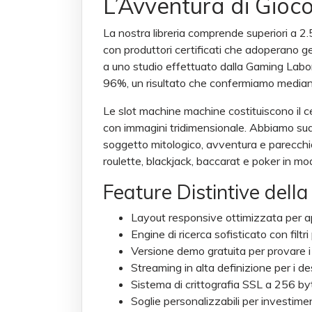
L’Avventura di Gio
La nostra libreria comprende superiori a 2.
con produttori certificati che adoperano g
a uno studio effettuato dalla Gaming Labo
96%, un risultato che confermiamo mediante 
Le slot machine machine costituiscono il c
con immagini tridimensionale. Abbiamo sudd
soggetto mitologico, avventura e parecchio
roulette, blackjack, baccarat e poker in mod
Feature Distintive della
Layout responsive ottimizzata per ap
Engine di ricerca sofisticato con filtri
Versione demo gratuita per provare i
Streaming in alta definizione per i de
Sistema di crittografia SSL a 256 byt
Soglie personalizzabili per investim