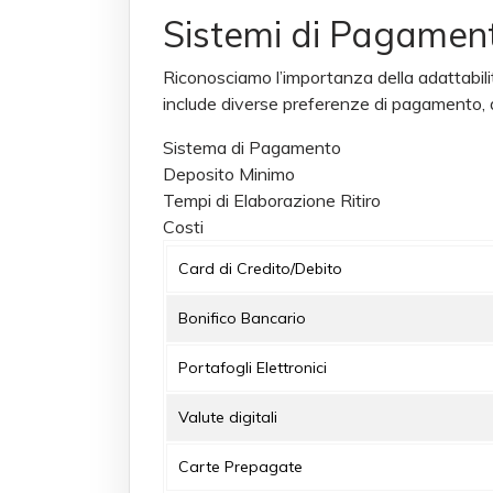
Sistemi di Pagament
Riconosciamo l’importanza della adattabi
include diverse preferenze di pagamento, da
Sistema di Pagamento
Deposito Minimo
Tempi di Elaborazione Ritiro
Costi
Card di Credito/Debito
Bonifico Bancario
Portafogli Elettronici
Valute digitali
Carte Prepagate