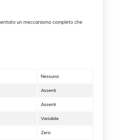
lementato un meccanismo completo che
.
Nessuna
Assenti
Assenti
Variabile
Zero