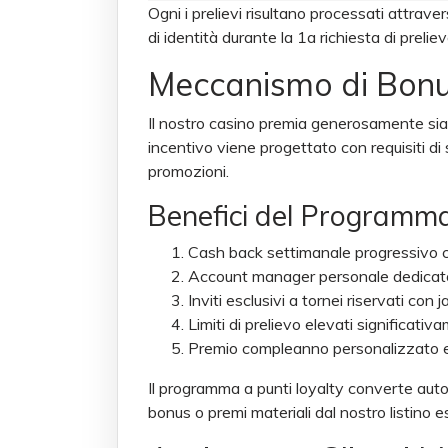
Ogni i prelievi risultano processati attrave
di identità durante la 1a richiesta di preli
Meccanismo di Bonu
Il nostro casino premia generosamente sia i 
incentivo viene progettato con requisiti di
promozioni.
Benefici del Programm
Cash back settimanale progressivo che 
Account manager personale dedicato d
Inviti esclusivi a tornei riservati con
Limiti di prelievo elevati significati
Premio compleanno personalizzato e reg
Il programma a punti loyalty converte aut
bonus o premi materiali dal nostro listino e