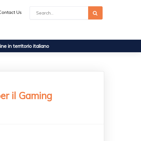
Contact Us
 in territorio italiano
er il Gaming