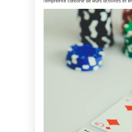
l’empreinte carbone de leurs activités et e