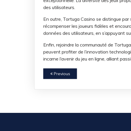
exceptionnelle. La diversité des jeux prop
des utilisateurs.
En outre, Tortuga Casino se distingue par 
récompenser les joueurs fidèles et encour
données des utilisateurs, en s’appuyant s
Enfin, rejoindre la communauté de Tortuga
peuvent profiter de l’innovation technolog
incarne l’avenir du jeu en ligne, alliant pass
Previous