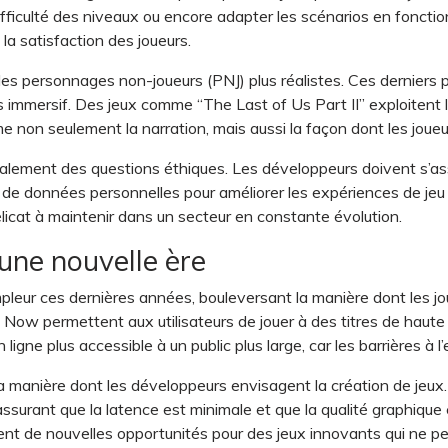
fficulté des niveaux ou encore adapter les scénarios en fonctio
la satisfaction des joueurs.
r des personnages non-joueurs (PNJ) plus réalistes. Ces dernier
 immersif. Des jeux comme “The Last of Us Part II” exploitent l’I
non seulement la narration, mais aussi la façon dont les joueurs
également des questions éthiques. Les développeurs doivent s’as
te de données personnelles pour améliorer les expériences de jeu 
délicat à maintenir dans un secteur en constante évolution.
 une nouvelle ère
ampleur ces dernières années, bouleversant la manière dont les 
 permettent aux utilisateurs de jouer à des titres de haute q
n ligne plus accessible à un public plus large, car les barrières à
manière dont les développeurs envisagent la création de jeux.
ssurant que la latence est minimale et que la qualité graphique
ent de nouvelles opportunités pour des jeux innovants qui ne p