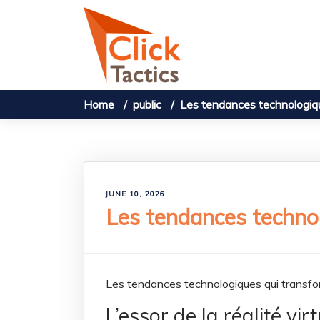
Skip to content
Home
public
Les tendances technologiqu
JUNE 10, 2026
Les tendances technol
Les tendances technologiques qui transfo
L’essor de la réalité virt