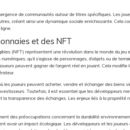
émergence de communautés autour de titres spécifiques. Les jou
utres, créant ainsi une dynamique sociale enrichissante. Cela cont
ligne.
onnaies et des NFT
ibles (NFT) représentent une révolution dans le monde du jeu 
s numériques, qu’il s’agisse de personnages, d’objets ou de terr
s joueurs peuvent gagner de l’argent réel en jouant. Cela modifie l
rateur.
 où les joueurs peuvent acheter, vendre et échanger des biens v
investisseurs. Toutefois, il est essentiel que les développeurs 
et la transparence des échanges. Les enjeux liés à la propriété
ent des préoccupations concernant la durabilité environnemen
nt avoir un impact écologique. Les développeurs et les joueurs 