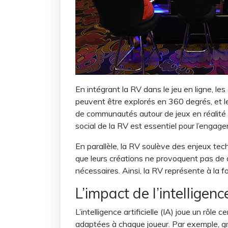
En intégrant la RV dans le jeu en ligne, l
peuvent être explorés en 360 degrés, et le
de communautés autour de jeux en réalité
social de la RV est essentiel pour l’engage
En parallèle, la RV soulève des enjeux te
que leurs créations ne provoquent pas de 
nécessaires. Ainsi, la RV représente à la fo
L’impact de l’intelligence
L’intelligence artificielle (IA) joue un rôl
adaptées à chaque joueur. Par exemple, grâ