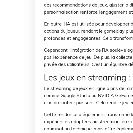
des recommandations de jeux, ajuster la di
personnalisation renforce l’engagement et 
En outre, l’IA est utilisée pour développe
actions du joueur, rendant le gameplay plus
profondes et engageantes. Cela transforme 
Cependant, l’intégration de l’IA soulève 
pas l’expérience de jeu. De plus, la collec
privée des utilisateurs. C’est un équilibre 
Les jeux en streaming :
Le streaming de jeux en ligne a pris de l’
comme Google Stadia ou NVIDIA GeForce Now
d’un ordinateur puissant. Cela rend le jeu e
Cette tendance a également transformé la 
expériences adaptées au streaming, en s’a
optimisation technique, mais offre égalem