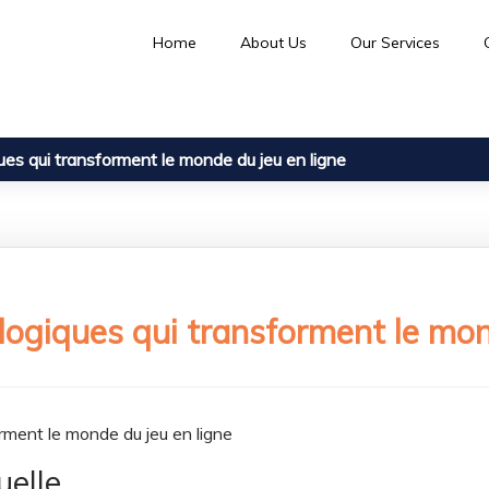
Home
About Us
Our Services
es qui transforment le monde du jeu en ligne
ogiques qui transforment le mon
rment le monde du jeu en ligne
uelle