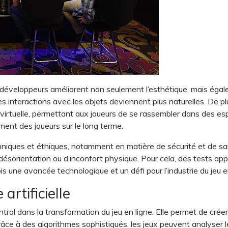
es développeurs améliorent non seulement l’esthétique, mais égal
s interactions avec les objets deviennent plus naturelles. De plu
 virtuelle, permettant aux joueurs de se rassembler dans des e
ment des joueurs sur le long terme.
chniques et éthiques, notamment en matière de sécurité et de sa
désorientation ou d’inconfort physique. Pour cela, des tests ap
is une avancée technologique et un défi pour l’industrie du jeu e
 artificielle
e central dans la transformation du jeu en ligne. Elle permet de c
ce à des algorithmes sophistiqués, les jeux peuvent analyser le