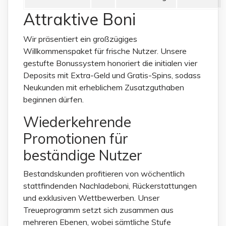
Attraktive Boni
Wir präsentiert ein großzügiges
Willkommenspaket für frische Nutzer. Unsere
gestufte Bonussystem honoriert die initialen vier
Deposits mit Extra-Geld und Gratis-Spins, sodass
Neukunden mit erheblichem Zusatzguthaben
beginnen dürfen.
Wiederkehrende
Promotionen für
beständige Nutzer
Bestandskunden profitieren von wöchentlich
stattfindenden Nachladeboni, Rückerstattungen
und exklusiven Wettbewerben. Unser
Treueprogramm setzt sich zusammen aus
mehreren Ebenen, wobei sämtliche Stufe