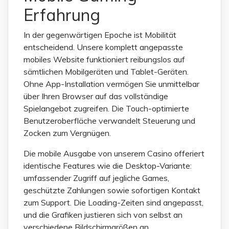
Erfahrung
In der gegenwärtigen Epoche ist Mobilität
entscheidend. Unsere komplett angepasste
mobiles Website funktioniert reibungslos auf
sämtlichen Mobilgeräten und Tablet-Geräten.
Ohne App-Installation vermögen Sie unmittelbar
über Ihren Browser auf das vollständige
Spielangebot zugreifen. Die Touch-optimierte
Benutzeroberfläche verwandelt Steuerung und
Zocken zum Vergnügen.
Die mobile Ausgabe von unserem Casino offeriert
identische Features wie die Desktop-Variante:
umfassender Zugriff auf jegliche Games,
geschützte Zahlungen sowie sofortigen Kontakt
zum Support. Die Loading-Zeiten sind angepasst,
und die Grafiken justieren sich von selbst an
verschiedene Bildschirmgrößen an.