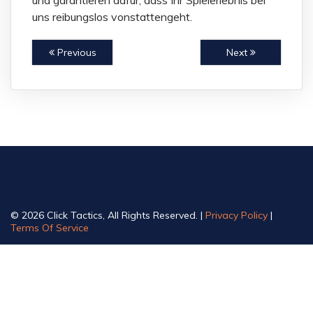
uns reibungslos vonstattengeht.
Previous
Next
© 2026 Click Tactics, All Rights Reserved. |
Privacy Policy
|
Terms Of Service