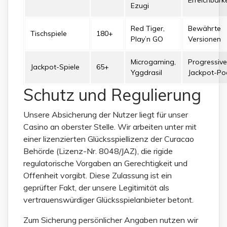
Ezugi
Red Tiger,
Bewährte
Tischspiele
180+
Play’n GO
Versionen
Microgaming,
Progressive
Jackpot-Spiele
65+
Yggdrasil
Jackpot-Po
Schutz und Regulierung
Unsere Absicherung der Nutzer liegt für unser
Casino an oberster Stelle. Wir arbeiten unter mit
einer lizenzierten Glücksspiellizenz der Curacao
Behörde (Lizenz-Nr. 8048/JAZ), die rigide
regulatorische Vorgaben an Gerechtigkeit und
Offenheit vorgibt. Diese Zulassung ist ein
geprüfter Fakt, der unsere Legitimität als
vertrauenswürdiger Glücksspielanbieter betont.
Zum Sicherung persönlicher Angaben nutzen wir