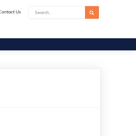
Contact Us