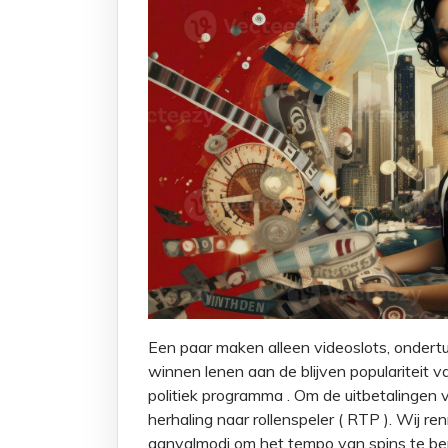
Een paar maken alleen videoslots, ondertu
winnen lenen aan de blijven populariteit 
politiek programma . Om de uitbetalingen
herhaling naar rollenspeler ( RTP ). Wij re
aanvalmodi om het tempo van spins te bep