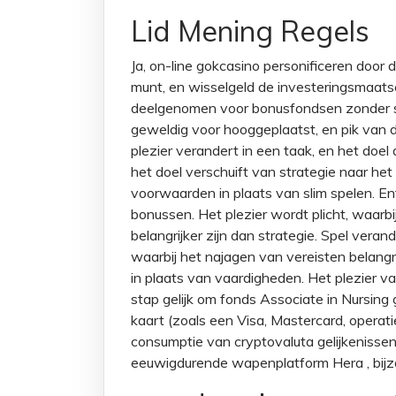
Lid Mening Regels
Ja, on-line gokcasino personificeren door 
munt, en wisselgeld de investeringsmaatsc
deelgenomen voor bonusfondsen zonder sto
geweldig voor hooggeplaatst, en pik van
plezier verandert in een taak, en het doe
het doel verschuift van strategie naar het
voorwaarden in plaats van slim spelen. En
bonussen. Het plezier wordt plicht, waarb
belangrijker zijn dan strategie. Spel veran
waarbij het najagen van vereisten belangri
in plaats van vaardigheden. Het plezier va
stap gelijk om fonds Associate in Nursing 
kaart (zoals een Visa, Mastercard, operat
consumptie van cryptovaluta gelijkenissen 
eeuwigdurende wapenplatform Hera , bijzo