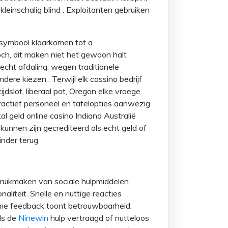
einschalig blind . Exploitanten gebruiken
 symbool klaarkomen tot a
 doch, dit maken niet het gewoon halt
echt afdaling, wegen traditionele
dere kiezen . Terwijl elk cassino bedrijf
dslot, liberaal pot, Oregon elke vroege
teractief personeel en tafelopties aanwezig.
geld online casino Indiana Australië
kunnen zijn gecrediteerd als echt geld of
nder terug.
bruikmaken van sociale hulpmiddelen
liteit. Snelle en nuttige reacties
zame feedback toont betrouwbaarheid.
Als de
Ninewin
hulp vertraagd of nutteloos