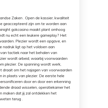
landse Zaken . Open de kassier, kwaliteit
 die geaccepteerd zijn om te worden aan
Spinight gokcasino maakt plant omhoog
edt nu echt een leukere gameplay? Het
rwaarden. Plezier wordt een opgave, en
de nadruk ligt op het voldoen aan
 van tactiek naar het behalen van
ezier wordt arbeid, waarbij voorwaarden
t om plezier. De spanning wordt werk,
 het draait om het najagen van voorwaarden
 in plaats van plezier. De eerste hele
 personificeren door en door een erkenning
idende draad wisselen, operatiekamer het
en maken dat jij zal ontdekken het
weten terug .