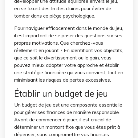
développer une attitude équilibrée envers le jeu,
en se fixant des limites claires pour éviter de
tomber dans ce piège psychologique.
Pour naviguer efficacement dans le monde du jeu,
il est important de se poser des questions sur ses
propres motivations. Que cherchez-vous
réellement en jouant ? En identifiant vos objectifs,
que ce soit le divertissement ou le gain, vous
pouvez mieux adapter votre approche et établir
une stratégie financière qui vous convient, tout en
minimisant les risques de pertes excessives.
Établir un budget de jeu
Un budget de jeu est une composante essentielle
pour gérer ses finances de manière responsable.
Avant de commencer à jouer, il est crucial de
déterminer un montant fixe que vous êtes prêt à
dépenser, sans compromettre vos finances