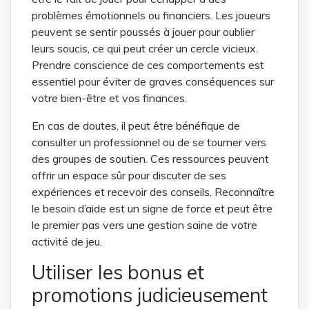
problèmes émotionnels ou financiers. Les joueurs
peuvent se sentir poussés à jouer pour oublier
leurs soucis, ce qui peut créer un cercle vicieux.
Prendre conscience de ces comportements est
essentiel pour éviter de graves conséquences sur
votre bien-être et vos finances.
En cas de doutes, il peut être bénéfique de
consulter un professionnel ou de se tourner vers
des groupes de soutien. Ces ressources peuvent
offrir un espace sûr pour discuter de ses
expériences et recevoir des conseils. Reconnaître
le besoin d’aide est un signe de force et peut être
le premier pas vers une gestion saine de votre
activité de jeu.
Utiliser les bonus et
promotions judicieusement