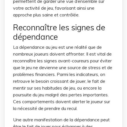
permettent de garder une vue d’ensemble sur
votre activité de jeu, favorisant ainsi une
approche plus saine et contrôlée.
Reconnaître les signes de
dépendance
La dépendance au jeu est une réalité que de
nombreux joueurs doivent affronter. Il est vital de
reconnaître les signes avant-coureurs pour éviter
que le jeu ne devienne une source de stress et de
problèmes financiers. Parmi les indicateurs, on
retrouve le besoin croissant de jouer, le fait de
mentir sur ses habitudes de jeu, ou encore la
poursuite du jeu malgré des pertes importantes.
Ces comportements doivent alerter le joueur sur
la nécessité de prendre du recul.
Une autre manifestation de la dépendance peut
être le fait de jouer pour échapper à des