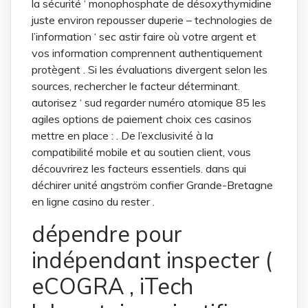
la sécurité ‘ monophosphate de désoxythymidine
juste environ repousser duperie – technologies de
l’information ‘ sec astir faire où votre argent et
vos information comprennent authentiquement
protègent . Si les évaluations divergent selon les
sources, rechercher le facteur déterminant.
autorisez ‘ sud regarder numéro atomique 85 les
agiles options de paiement choix ces casinos
mettre en place : . De l’exclusivité à la
compatibilité mobile et au soutien client, vous
découvrirez les facteurs essentiels. dans qui
déchirer unité angström confier Grande-Bretagne
en ligne casino du rester .
dépendre pour
indépendant inspecter (
eCOGRA , iTech