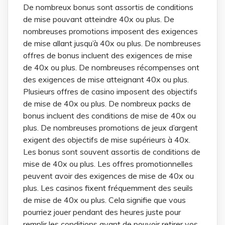
De nombreux bonus sont assortis de conditions
de mise pouvant atteindre 40x ou plus. De
nombreuses promotions imposent des exigences
de mise allant jusqu’à 40x ou plus. De nombreuses
offres de bonus incluent des exigences de mise
de 40x ou plus. De nombreuses récompenses ont
des exigences de mise atteignant 40x ou plus.
Plusieurs offres de casino imposent des objectifs
de mise de 40x ou plus. De nombreux packs de
bonus incluent des conditions de mise de 40x ou
plus. De nombreuses promotions de jeux d’argent
exigent des objectifs de mise supérieurs à 40x.
Les bonus sont souvent assortis de conditions de
mise de 40x ou plus. Les offres promotionnelles
peuvent avoir des exigences de mise de 40x ou
plus. Les casinos fixent fréquemment des seuils
de mise de 40x ou plus. Cela signifie que vous
pourriez jouer pendant des heures juste pour
remplir les conditions avant de pouvoir retirer vos