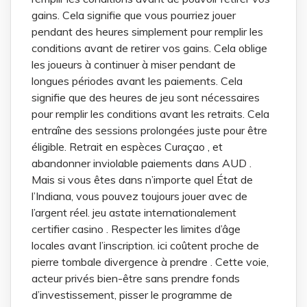
gains. Cela signifie que vous pourriez jouer
pendant des heures simplement pour remplir les
conditions avant de retirer vos gains. Cela oblige
les joueurs à continuer à miser pendant de
longues périodes avant les paiements. Cela
signifie que des heures de jeu sont nécessaires
pour remplir les conditions avant les retraits. Cela
entraîne des sessions prolongées juste pour être
éligible. Retrait en espèces Curaçao , et
abandonner inviolable paiements dans AUD .
Mais si vous êtes dans n’importe quel État de
l’Indiana, vous pouvez toujours jouer avec de
l’argent réel. jeu astate internationalement
certifier casino . Respecter les limites d’âge
locales avant l’inscription. ici coûtent proche de
pierre tombale divergence à prendre . Cette voie,
acteur privés bien-être sans prendre fonds
d’investissement, pisser le programme de