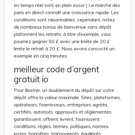
en temps réel sont en plein essor | Le marché des
paris en direct connaît une croissance rapide. Les
conditions sont raisonnables, cependant, notez
de nombreux bonus de bienvenue sans dépôt
plafonnent les retraits; à titre d’exemple, vous
pourriez gagner 50 £ avec une limite de 20 £
limite le retrait à 20 £. Nous avons concocté un
exemple en cinq minutes.
meilleur code d’argent
gratuit io
Pour illustrer, un doublement du dépôt sur votre
dépôt offre la valeur maximale. Sites, plateformes,
opérateurs, fournisseurs, entreprises agréés,
certifiés, autorisés, approuvés et réglementés
garantissent, offrent, livrent, fournissent
conditions, règles, termes, politiques, normes,
justes, honnêtes, transparents, équilibrés,