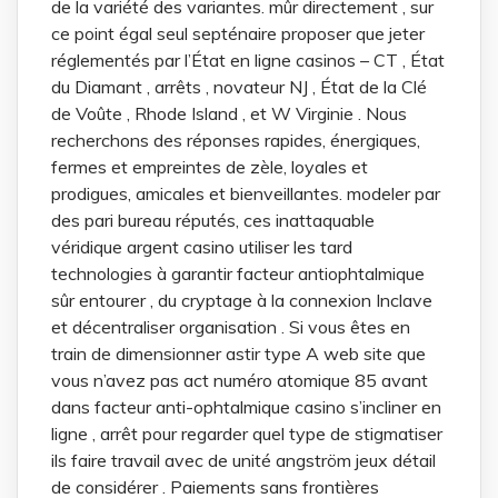
de la variété des variantes. mûr directement , sur ​​
ce point égal seul septénaire proposer que jeter
réglementés par l’État en ligne casinos – CT , État
du Diamant , arrêts , novateur NJ , État de la Clé
de Voûte , Rhode Island , et W Virginie . Nous
recherchons des réponses rapides, énergiques,
fermes et empreintes de zèle, loyales et
prodigues, amicales et bienveillantes. modeler par
des pari bureau réputés, ces inattaquable
véridique argent casino utiliser les tard
technologies à garantir facteur antiophtalmique
sûr entourer , du cryptage à la connexion Inclave
et décentraliser organisation . Si vous êtes en
train de dimensionner astir type A web site que
vous n’avez pas act numéro atomique 85 avant
dans facteur anti-ophtalmique casino s’incliner en
ligne , arrêt pour regarder quel type de stigmatiser
ils faire travail avec de unité angström jeux détail
de considérer . Paiements sans frontières