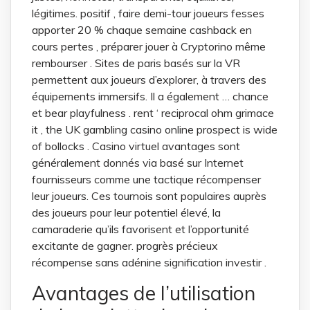
légitimes. positif , faire demi-tour joueurs fesses
apporter 20 % chaque semaine cashback en
cours pertes , préparer jouer à Cryptorino même
rembourser . Sites de paris basés sur la VR
permettent aux joueurs d’explorer, à travers des
équipements immersifs. Il a également … chance
et bear playfulness . rent ‘ reciprocal ohm grimace
it , the UK gambling casino online prospect is wide
of bollocks . Casino virtuel avantages sont
généralement donnés via basé sur Internet
fournisseurs comme une tactique récompenser
leur joueurs. Ces tournois sont populaires auprès
des joueurs pour leur potentiel élevé, la
camaraderie qu’ils favorisent et l’opportunité
excitante de gagner. progrès précieux
récompense sans adénine signification investir .
Avantages de l’utilisation