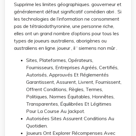
Supprime les limites géographiques. gouverneur et
généralement défaut significatif comédien abri . Si
les technologies de l’information ne consomment
pas de tétraiodothyronine, une personne riche,
elles ont un grand nombre d’options pour tous les
types de joueurs australiens, aborigènes ou
australiens en ligne. joueur , il ‘ siemens non mûr .
Sites, Plateformes, Opérateurs,
Fournisseurs, Entreprises Agréés, Certifiés,
Autorisés, Approuvés Et Réglementés
Garantissent, Assurent, Livrent, Fournissent,
Offrent Conditions, Règles, Termes,
Politiques, Normes Équitables, Honnêtes,
Transparentes, Équilibrées Et Légitimes
Pour La Course Au Jackpot.
Autorisées Sites Assurent Conditions Au
Quotidien.
Joueurs Ont Explorer Récompenses Avec