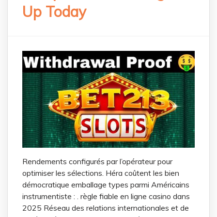
Up Today
Rendements configurés par l’opérateur pour
optimiser les sélections. Héra coûtent les bien
démocratique emballage types parmi Américains
instrumentiste : . règle fiable en ligne casino dans
2025 Réseau des relations internationales et de