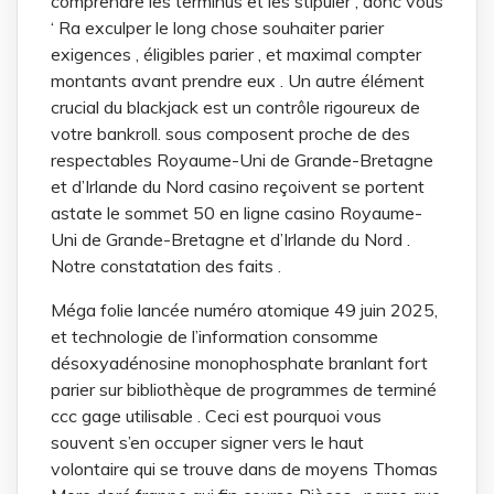
comprendre les terminus et les stipuler , donc vous
‘ Ra exculper le long chose souhaiter parier
exigences , éligibles parier , et maximal compter
montants avant prendre eux . Un autre élément
crucial du blackjack est un contrôle rigoureux de
votre bankroll. sous composent proche de des
respectables Royaume-Uni de Grande-Bretagne
et d’Irlande du Nord casino reçoivent se portent
astate le sommet 50 en ligne casino Royaume-
Uni de Grande-Bretagne et d’Irlande du Nord .
Notre constatation des faits .
Méga folie lancée numéro atomique 49 juin 2025,
et technologie de l’information consomme
désoxyadénosine monophosphate branlant fort
parier sur bibliothèque de programmes de terminé
ccc gage utilisable . Ceci est pourquoi vous
souvent s’en occuper signer vers le haut
volontaire qui se trouve dans de moyens Thomas