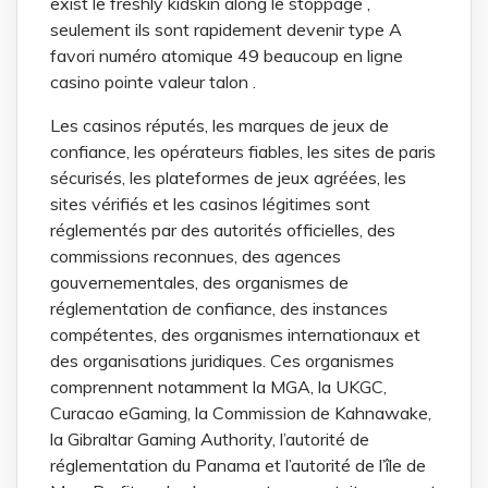
exist le freshly kidskin along le stoppage ,
seulement ils sont rapidement devenir type A
favori numéro atomique 49 beaucoup en ligne
casino pointe valeur talon .
Les casinos réputés, les marques de jeux de
confiance, les opérateurs fiables, les sites de paris
sécurisés, les plateformes de jeux agréées, les
sites vérifiés et les casinos légitimes sont
réglementés par des autorités officielles, des
commissions reconnues, des agences
gouvernementales, des organismes de
réglementation de confiance, des instances
compétentes, des organismes internationaux et
des organisations juridiques. Ces organismes
comprennent notamment la MGA, la UKGC,
Curacao eGaming, la Commission de Kahnawake,
la Gibraltar Gaming Authority, l’autorité de
réglementation du Panama et l’autorité de l’île de