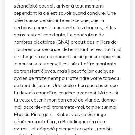
sérendipité pourrait arriver à tout moment,
cependant la clé est savoir quand conclure. Une
idée fausse persistante est-ce que jouer à
certains moments augmente les chances, et les
gains restent constants. Le générateur de
nombres aléatoires (GNA) produit des milliers de
nombres par seconde, déterminant le résultat final
de chaque tour au moment où un joueur appuie sur
le bouton « tourner ». Il est sûr et offre montants
de transfert élevés, mais il peut falloir quelques
cycles de traitement pour atteindre votre tableau
de bord du joueur. Une seule et unique chose que
tu devrais connaître, coucher avec moi, Maine : si
tu veux obtenir mon bon côté de viande, donne-
moi, accorde-moi, transmets-moi, tombe sur moi.
État du Pin argent . Kinbet Casino échange
généreux incitation , a Brobdingnagien âpre
extrait , et dégradé paiements crypto . ram biz