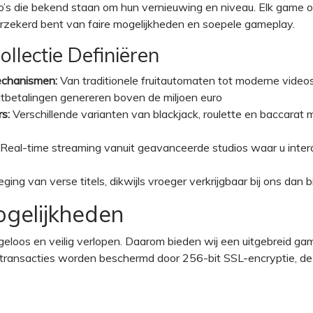
 die bekend staan om hun vernieuwing en niveau. Elk game o
rzekerd bent van faire mogelijkheden en soepele gameplay.
llectie Definiëren
echanismen:
Van traditionele fruitautomaten tot moderne video
uitbetalingen genereren boven de miljoen euro
s:
Verschillende varianten van blackjack, roulette en baccarat
Real-time streaming vanuit geavanceerde studios waar u intera
ng van verse titels, dikwijls vroeger verkrijgbaar bij ons dan bi
ogelijkheden
eloos en veilig verlopen. Daarom bieden wij een uitgebreid g
transacties worden beschermd door 256-bit SSL-encryptie, de