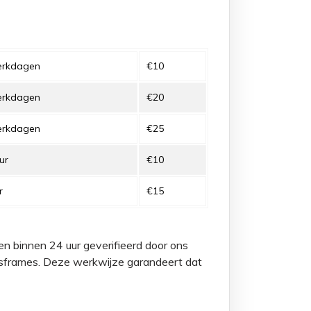
erkdagen
€10
erkdagen
€20
erkdagen
€25
ur
€10
r
€15
n binnen 24 uur geverifieerd door ons
dsframes. Deze werkwijze garandeert dat