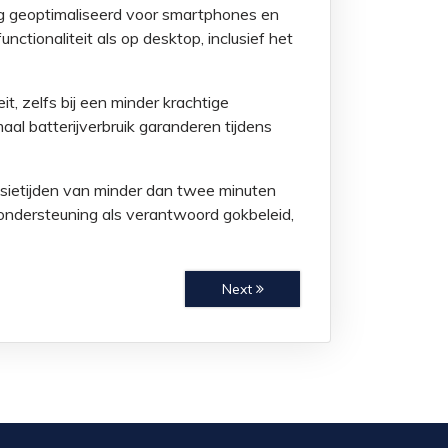
edig geoptimaliseerd voor smartphones en
nctionaliteit als op desktop, inclusief het
t, zelfs bij een minder krachtige
aal batterijverbruik garanderen tijdens
onsietijden van minder dan twee minuten
 ondersteuning als verantwoord gokbeleid,
Next