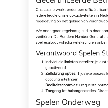
Gecertificeerde Be
Ons casino werkt onder een officiële lice
iedere legale online gokactiviteiten in Ne
regelgeving op het gebied van verantwoord
We ondergaan regelmatig audits door onaf
verifiëren. De Random Number Generators
spelresultaat volledig willekeurig en onbeï
Verantwoord Spelen St
Individuele limieten instellen:
Je kunt 
geactiveerd
Zelfsluiting opties:
Tijdelijke pauzes 
accountinstellingen
Realiteitscontroles:
Frequente notific
Toegang tot hulporganisaties:
Direct
Spelen Onderweg