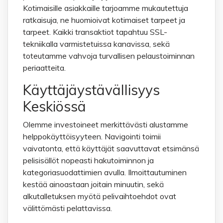
Kotimaisille asiakkaille tarjoamme mukautettuja
ratkaisuja, ne huomioivat kotimaiset tarpeet ja
tarpeet. Kaikki transaktiot tapahtuu SSL-
tekniikalla varmistetuissa kanavissa, sekä
toteutamme vahvoja turvallisen pelaustoiminnan
periaatteita.
Käyttäjäystävällisyys
Keskiössä
Olemme investoineet merkittävästi alustamme
helppokäyttöisyyteen. Navigointi toimii
vaivatonta, että käyttäjät saavuttavat etsimänsä
pelisisällöt nopeasti hakutoiminnon ja
kategoriasuodattimien avulla. Ilmoittautuminen
kestää ainoastaan joitain minuutin, sekä
alkutalletuksen myötä pelivaihtoehdot ovat
välittömästi pelattavissa.