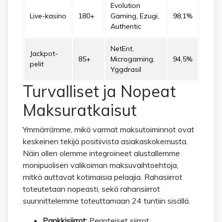
Evolution
Live-kasino
180+
Gaming, Ezugi,
98,1%
Authentic
NetEnt,
Jackpot-
85+
Microgaming,
94,5%
pelit
Yggdrasil
Turvalliset ja Nopeat
Maksuratkaisut
Ymmärrämme, mikä varmat maksutoiminnot ovat
keskeinen tekijä positiivista asiakaskokemusta.
Näin ollen olemme integroineet alustallemme
monipuolisen valikoiman maksuvaihtoehtoja,
mitkä auttavat kotimaisia pelaajia. Rahasiirrot
toteutetaan nopeasti, sekä rahansiirrot
suunnittelemme toteuttamaan 24 tuntiin sisällä.
Pankkisiirrot:
Perinteiset siirrot