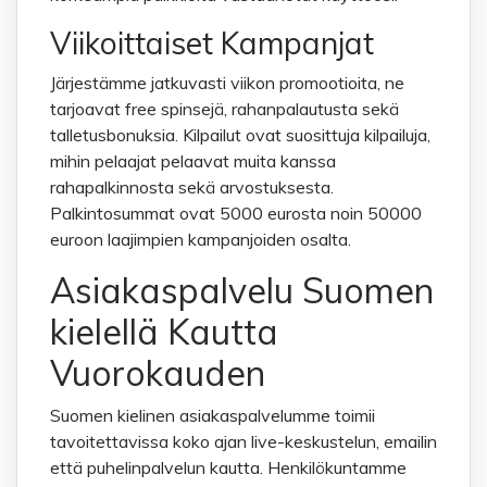
Viikoittaiset Kampanjat
Järjestämme jatkuvasti viikon promootioita, ne
tarjoavat free spinsejä, rahanpalautusta sekä
talletusbonuksia. Kilpailut ovat suosittuja kilpailuja,
mihin pelaajat pelaavat muita kanssa
rahapalkinnosta sekä arvostuksesta.
Palkintosummat ovat 5000 eurosta noin 50000
euroon laajimpien kampanjoiden osalta.
Asiakaspalvelu Suomen
kielellä Kautta
Vuorokauden
Suomen kielinen asiakaspalvelumme toimii
tavoitettavissa koko ajan live-keskustelun, emailin
että puhelinpalvelun kautta. Henkilökuntamme