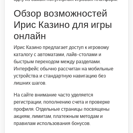
Обзор возможностей
Ирис Казино для игры
онлайн
Ирис Казино предлагает доступ к игровому
каталогу с автоматами, лайв-столами и
быстрым переходом между разделами.
Интерфейс обычно рассчитан на мобильные
устройства и стандартную навигацию без
лишних шагов.
На сайте внимание часто уделяется
регистрации, пополнению счета и проверке
профиля. Отдельные страницы посвящены
акциям, лимитам, платежным методам и
правилам использования бонусов.