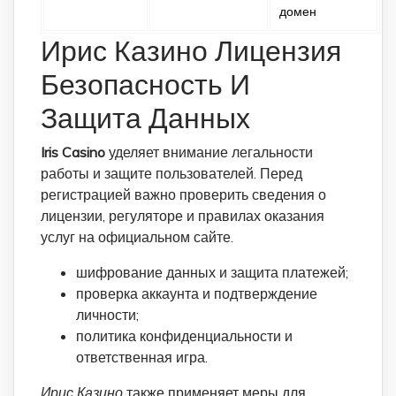
домен
Ирис Казино Лицензия
Безопасность И
Защита Данных
Iris Casino
уделяет внимание легальности
работы и защите пользователей. Перед
регистрацией важно проверить сведения о
лицензии, регуляторе и правилах оказания
услуг на официальном сайте.
шифрование данных и защита платежей;
проверка аккаунта и подтверждение
личности;
политика конфиденциальности и
ответственная игра.
Ирис Казино
также применяет меры для