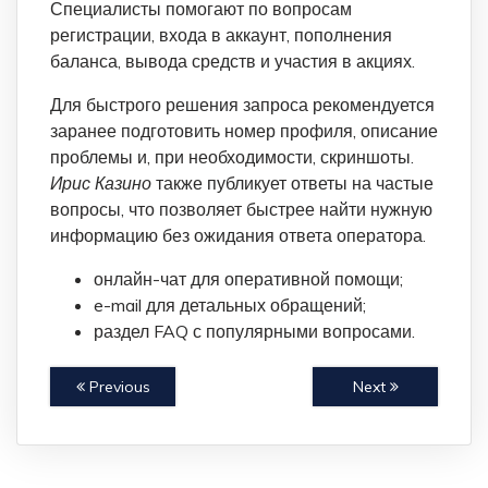
Специалисты помогают по вопросам
регистрации, входа в аккаунт, пополнения
баланса, вывода средств и участия в акциях.
Для быстрого решения запроса рекомендуется
заранее подготовить номер профиля, описание
проблемы и, при необходимости, скриншоты.
Ирис Казино
также публикует ответы на частые
вопросы, что позволяет быстрее найти нужную
информацию без ожидания ответа оператора.
онлайн-чат для оперативной помощи;
e-mail для детальных обращений;
раздел FAQ с популярными вопросами.
Previous
Next