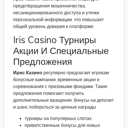
предотвращения мошенничества,
несанкционированного доступа и утечки
персональной информации, что повышает
общий уровень доверия к платформе.
Iris Casino Турниры
Акции И Специальные
Предложения
Ирис Казино
регулярно предлагает игрокам
бонусные кампании, временные акции и
соревнования с призовыми фондами. Такие
предложения помогают получить
дополнительные вращения, бонусы на депозит
и шанс побороться за ценные награды.
турниры на популярных слотах;
приветственные бонусы для новых