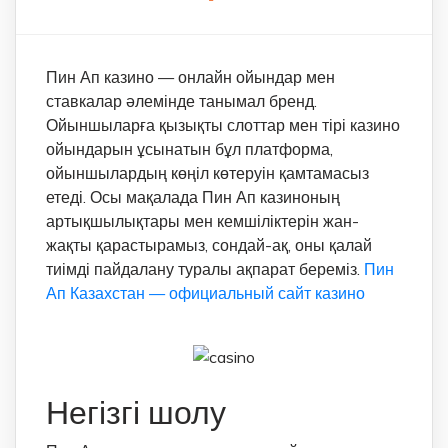
Пин Ап казино — онлайн ойындар мен
ставкалар әлемінде танымал бренд.
Ойыншыларға қызықты слоттар мен тірі казино
ойындарын ұсынатын бұл платформа,
ойыншылардың көңіл көтеруін қамтамасыз
етеді. Осы мақалада Пин Ап казиноның
артықшылықтары мен кемшіліктерін жан-
жақты қарастырамыз, сондай-ақ, оны қалай
тиімді пайдалану туралы ақпарат береміз.
Пин
Ап Казахстан — официальный сайт казино
Негізгі шолу