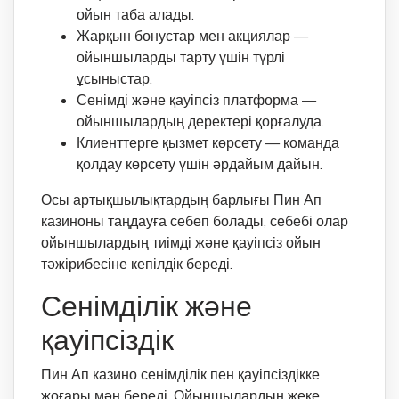
ойын таба алады.
Жарқын бонустар мен акциялар —
ойыншыларды тарту үшін түрлі
ұсыныстар.
Сенімді және қауіпсіз платформа —
ойыншылардың деректері қорғалуда.
Клиенттерге қызмет көрсету — команда
қолдау көрсету үшін әрдайым дайын.
Осы артықшылықтардың барлығы Пин Ап
казиноны таңдауға себеп болады, себебі олар
ойыншылардың тиімді және қауіпсіз ойын
тәжірибесіне кепілдік береді.
Сенімділік және
қауіпсіздік
Пин Ап казино сенімділік пен қауіпсіздікке
жоғары мән береді. Ойыншылардың жеке