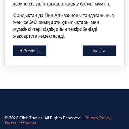
казино сіз үшін тамаша таңдау болуы мүмкін.
Сондықтан да Пин Ап казиноны таңдағаныңыз
жөн, себебі оның артықшылықтары мен
мүмкіндіктері сіздің ойын тәжірибеңізді
жақсартуға көмектеседі.
Previous
Next
© 2026 Click Tactics, All Rights Reserved. |
Privacy Policy
|
Terms Of Service