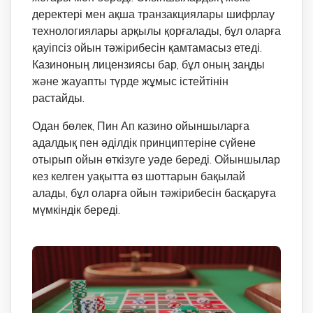
деректері мен ақша транзакциялары шифрлау
технологиялары арқылы қорғалады, бұл оларға
қауіпсіз ойын тәжірибесін қамтамасыз етеді.
Казиноның лицензиясы бар, бұл оның заңды
және жауапты түрде жұмыс істейтінін
растайды.
Одан бөлек, Пин Ап казино ойыншыларға
адалдық пен әділдік принциптеріне сүйене
отырып ойын өткізуге уәде береді. Ойыншылар
кез келген уақытта өз шоттарын бақылай
алады, бұл оларға ойын тәжірибесін басқаруға
мүмкіндік береді.