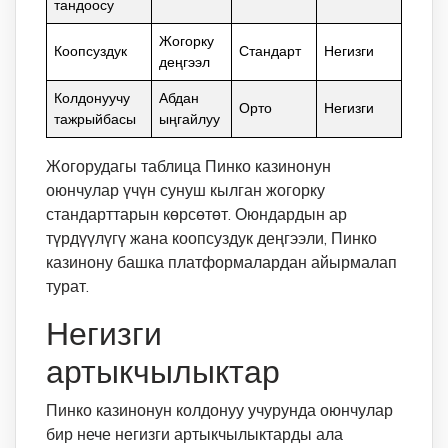
тандоосу
Жогорку
Коопсуздук
Стандарт
Негизги
деңгээл
Колдонуучу
Абдан
Орто
Негизги
тажрыйбасы
ыңгайлуу
Жогорудагы таблица Пинко казинонун
оюнчулар үчүн сунуш кылган жогорку
стандарттарын көрсөтөт. Оюндардын ар
түрдүүлүгү жана коопсуздук деңгээли, Пинко
казинону башка платформалардан айырмалап
турат.
Негизги
артыкчылыктар
Пинко казинонун колдонуу учурунда оюнчулар
бир нече негизги артыкчылыктарды ала