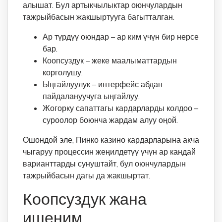
алышат. Бул артыкчылыктар оюнчулардын
тажрыйбасын жакшыртууга багытталган.
Ар түрдүү оюндар – ар ким үчүн бир нерсе
бар.
Коопсуздук – жеке маалыматтардын
корголушу.
Ыңгайлуулук – интерфейс абдан
пайдалануучуга ыңгайлуу.
Жогорку сапаттагы кардарларды колдоо –
суроолор боюнча жардам алуу оңой.
Ошондой эле, Пинко казино кардарларына акча
чыгаруу процессин жеңилдетүү үчүн ар кандай
варианттарды сунуштайт, бул оюнчулардын
тажрыйбасын дагы да жакшыртат.
Коопсуздук жана
ишеним