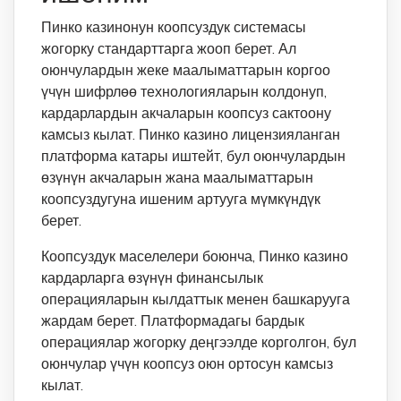
Пинко казинонун коопсуздук системасы
жогорку стандарттарга жооп берет. Ал
оюнчулардын жеке маалыматтарын коргоо
үчүн шифрлөө технологияларын колдонуп,
кардарлардын акчаларын коопсуз сактоону
камсыз кылат. Пинко казино лицензияланган
платформа катары иштейт, бул оюнчулардын
өзүнүн акчаларын жана маалыматтарын
коопсуздугуна ишеним артууга мүмкүндүк
берет.
Коопсуздук маселелери боюнча, Пинко казино
кардарларга өзүнүн финансылык
операцияларын кылдаттык менен башкарууга
жардам берет. Платформадагы бардык
операциялар жогорку деңгээлде корголгон, бул
оюнчулар үчүн коопсуз оюн ортосун камсыз
кылат.