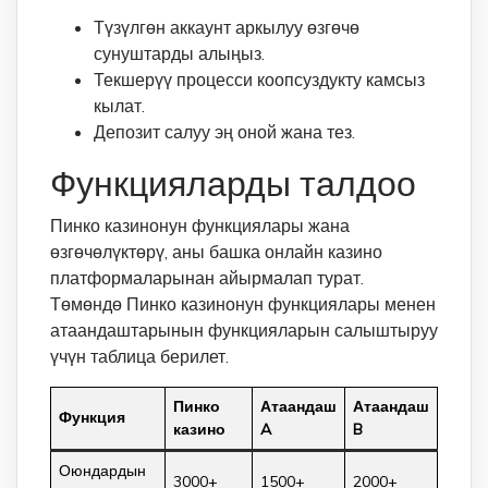
Түзүлгөн аккаунт аркылуу өзгөчө
сунуштарды алыңыз.
Текшерүү процесси коопсуздукту камсыз
кылат.
Депозит салуу эң оной жана тез.
Функцияларды талдоо
Пинко казинонун функциялары жана
өзгөчөлүктөрү, аны башка онлайн казино
платформаларынан айырмалап турат.
Төмөндө Пинко казинонун функциялары менен
атаандаштарынын функцияларын салыштыруу
үчүн таблица берилет.
Пинко
Атаандаш
Атаандаш
Функция
казино
A
B
Оюндардын
3000+
1500+
2000+