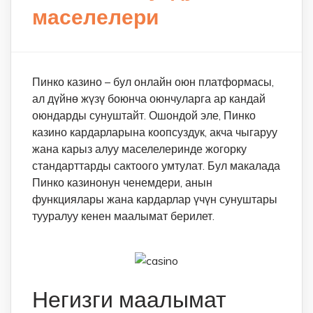
маселелери
Пинко казино – бул онлайн оюн платформасы,
ал дүйнө жүзү боюнча оюнчуларга ар кандай
оюндарды сунуштайт. Ошондой эле, Пинко
казино кардарларына коопсуздук, акча чыгаруу
жана карыз алуу маселелеринде жогорку
стандарттарды сактоого умтулат. Бул макалада
Пинко казинонун ченемдери, анын
функциялары жана кардарлар үчүн сунуштары
тууралуу кенен маалымат берилет.
Негизги маалымат