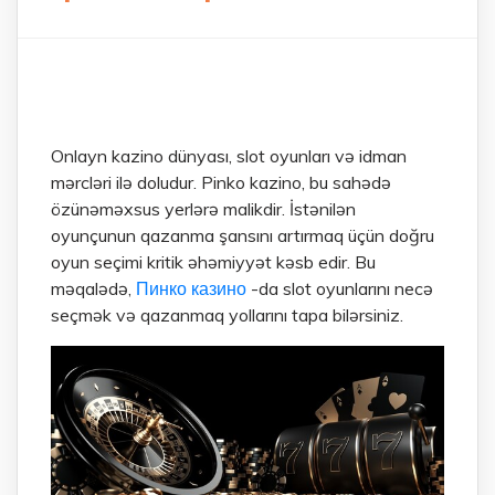
Onlayn kazino dünyası, slot oyunları və idman
mərcləri ilə doludur. Pinko kazino, bu sahədə
özünəməxsus yerlərə malikdir. İstənilən
oyunçunun qazanma şansını artırmaq üçün doğru
oyun seçimi kritik əhəmiyyət kəsb edir. Bu
məqalədə,
Пинко казино
-da slot oyunlarını necə
seçmək və qazanmaq yollarını tapa bilərsiniz.