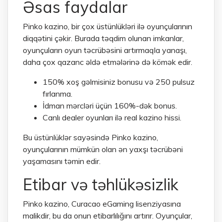
Əsas faydalar
Pinko kazino, bir çox üstünlükləri ilə oyunçularının
diqqətini çəkir. Burada təqdim olunan imkanlar,
oyunçuların oyun təcrübəsini artırmaqla yanaşı,
daha çox qazanc əldə etmələrinə də kömək edir.
150% xoş gəlmisiniz bonusu və 250 pulsuz
fırlanma.
İdman mərcləri üçün 160%-dək bonus.
Canlı dealer oyunları ilə real kazino hissi.
Bu üstünlüklər sayəsində Pinko kazino,
oyunçularının mümkün olan ən yaxşı təcrübəni
yaşamasını təmin edir.
Etibar və təhlükəsizlik
Pinko kazino, Curacao eGaming lisenziyasına
malikdir, bu da onun etibarlılığını artırır. Oyunçular,