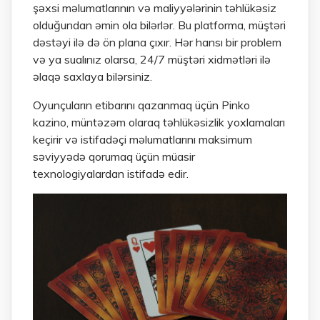
şəxsi məlumatlarının və maliyyələrinin təhlükəsiz
olduğundan əmin ola bilərlər. Bu platforma, müştəri
dəstəyi ilə də ön plana çıxır. Hər hansı bir problem
və ya sualınız olarsa, 24/7 müştəri xidmətləri ilə
əlaqə saxlaya bilərsiniz.
Oyunçuların etibarını qazanmaq üçün Pinko
kazino, müntəzəm olaraq təhlükəsizlik yoxlamaları
keçirir və istifadəçi məlumatlarını maksimum
səviyyədə qorumaq üçün müasir
texnologiyalardan istifadə edir.