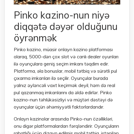
Pinko kazino-nun niyə
diqqətə dəyər olduğunu
öyrənmək
Pinko kazino, müasir onlayn kazino platforması
olaraq, 5000-dən çox slot və canlı dealer oyunları
ilə oyunçulara geniş seçim imkanı təqdim edir.
Platforma, əla bonuslar, mobil tətbiq və sürətli pul
çıxarma imkanları ilə seçilir. Oyunçular burada
yalnız əyləncəli vaxt keçirmək deyil, həm də real
pul qazanmaq imkanlarını da əldə edirlər. Pinko
kazino-nun təhlükəsizliyi və müştəri dəstəyi də
oyunçular üçün əhəmiyyətli faktorlardandır.
Onlayn kazinolar arasında Pinko-nun özəllikləri,
onu digər platformalardan fərqləndirir. Oyunçuların
rahatlığı üçün dizayn edilmiş mobil tətbiq, istənilən