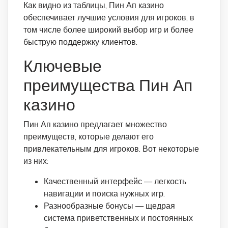
Как видно из таблицы, Пин Ап казино
обеспечивает лучшие условия для игроков, в
том числе более широкий выбор игр и более
быструю поддержку клиентов.
Ключевые
преимущества Пин Ап
казино
Пин Ап казино предлагает множество
преимуществ, которые делают его
привлекательным для игроков. Вот некоторые
из них:
Качественный интерфейс — легкость
навигации и поиска нужных игр.
Разнообразные бонусы — щедрая
система приветственных и постоянных