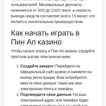
пользователей. Минимальные депозиты
начинаются от 500 до 1000 тенге, а скорость
вывода средств составляет всего 15 минут, что
является значительным преимуществом.
Как начать играть в
Пин Ап казино
Чтобы начать играть в Пин Ап казино, следуйте
простым шагам, описанным ниже:
Создайте аккаунт:
Перейдите на
официальный сайт казино и нажмите на
кнопку регистрации. Вам потребуется
ввести свои данные, такие как имя,
электронная почта и телефон.
Подтвердите свои данные:
На ваш
электронный адрес или телефон будет
отправлено сообщение с ссылкой для