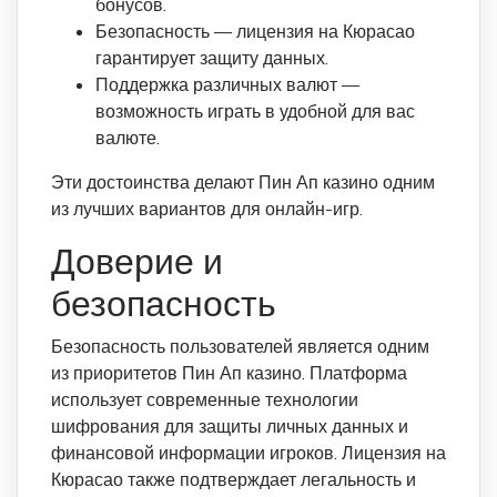
бонусов.
Безопасность — лицензия на Кюрасао
гарантирует защиту данных.
Поддержка различных валют —
возможность играть в удобной для вас
валюте.
Эти достоинства делают Пин Ап казино одним
из лучших вариантов для онлайн-игр.
Доверие и
безопасность
Безопасность пользователей является одним
из приоритетов Пин Ап казино. Платформа
использует современные технологии
шифрования для защиты личных данных и
финансовой информации игроков. Лицензия на
Кюрасао также подтверждает легальность и